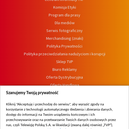
Komisja Etyki
Program dla prasy
Dla mediów
Serwis fotograficzny
Merchandising (znaki)
Polityka Prywatności
Polityka przeciwdziałania nadużyciom i korupcji
Sklep TVP
Biuro Reklamy
Oferta Dystrybucyjna
Oferta Handlowa
Dostępność
Szanujemy Twoją prywatność
Moje zgody
Kliknij "Akceptuję i przechodzę do serwisu", aby wyrazić zgody na
Procedura zgłoszeń wewnętrznych
korzystanie z technologii automatycznego śledzenia i zbierania danych,
dostęp do informacji na Twoim urządzeniu końcowym i ich
przechowywanie oraz na przetwarzanie Twoich danych osobowych przez
nas, czyli Telewizję Polską S.A. w likwidacji (zwaną dalej również „TVP”),