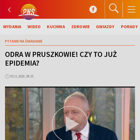
WYDANIA
WIDEO
KUCHNIA
ZDROWIE
GWIAZDY
PORADY
PYTANIE NA ŚNIADANIE
ODRA W PRUSZKOWIE! CZY TO JUŻ
EPIDEMIA?
03.11.2018, 08:25