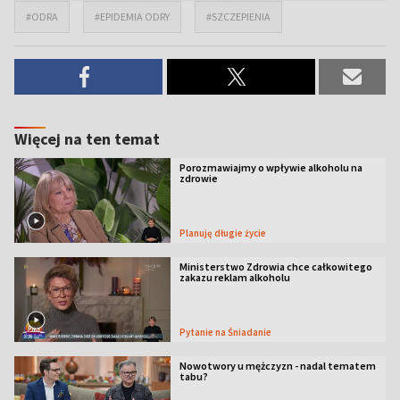
#ODRA
#EPIDEMIA ODRY
#SZCZEPIENIA
Więcej na ten temat
Porozmawiajmy o wpływie alkoholu na
zdrowie
Planuję długie życie
Ministerstwo Zdrowia chce całkowitego
zakazu reklam alkoholu
Pytanie na Śniadanie
Nowotwory u mężczyzn - nadal tematem
tabu?