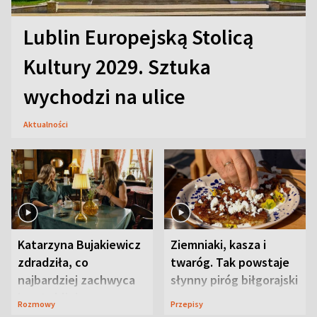
Lublin Europejską Stolicą
Kultury 2029. Sztuka
wychodzi na ulice
Aktualności
Katarzyna Bujakiewicz
Ziemniaki, kasza i
zdradziła, co
twaróg. Tak powstaje
najbardziej zachwyca
słynny piróg biłgorajski
ją w Lublinie
Rozmowy
Przepisy