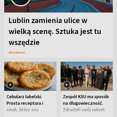
Lublin zamienia ulice w
wielką scenę. Sztuka jest tu
wszędzie
Aktualności
Cebularz lubelski.
Zespół KSU ma sposób
Prosta receptura i
na długowieczność.
smak, który zna
Zdradzili swój sekret
Lubelszczyzna