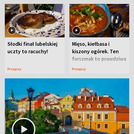
Słodki finał lubelskiej
Mięso, kiełbasa i
uczty to racuchy!
kiszony ogórek. Ten
forszmak to prawdziwa
uczta
Przepisy
Przepisy