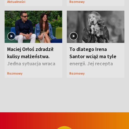
Aktualności
Rozmowy
Maciej Orłoś zdradził
To dlatego Irena
kulisy małżeństwa.
Santor wciąż ma tyle
Jedna sytuacja wraca
energii. Jej recepta
jak bumerang
jest zaskakująco
Rozmowy
Rozmowy
prosta