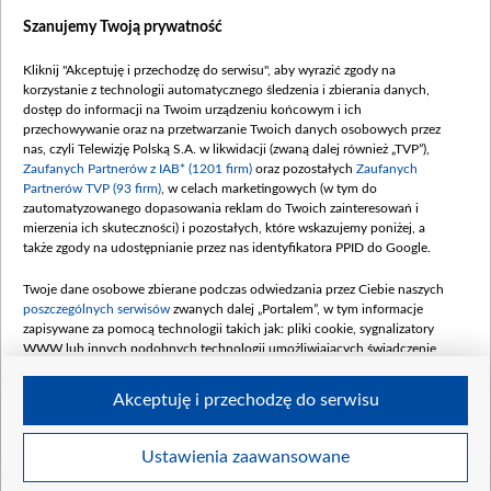
Dostępność
Szanujemy Twoją prywatność
Moje zgody
Kliknij "Akceptuję i przechodzę do serwisu", aby wyrazić zgody na
Procedura zgłoszeń wewnętrznych
korzystanie z technologii automatycznego śledzenia i zbierania danych,
dostęp do informacji na Twoim urządzeniu końcowym i ich
przechowywanie oraz na przetwarzanie Twoich danych osobowych przez
nas, czyli Telewizję Polską S.A. w likwidacji (zwaną dalej również „TVP”),
Zaufanych Partnerów z IAB* (1201 firm)
oraz pozostałych
Zaufanych
Partnerów TVP (93 firm)
, w celach marketingowych (w tym do
zautomatyzowanego dopasowania reklam do Twoich zainteresowań i
mierzenia ich skuteczności) i pozostałych, które wskazujemy poniżej, a
także zgody na udostępnianie przez nas identyfikatora PPID do Google.
Twoje dane osobowe zbierane podczas odwiedzania przez Ciebie naszych
poszczególnych serwisów
zwanych dalej „Portalem”, w tym informacje
zapisywane za pomocą technologii takich jak: pliki cookie, sygnalizatory
WWW lub innych podobnych technologii umożliwiających świadczenie
dopasowanych i bezpiecznych usług, personalizację treści oraz reklam,
udostępnianie funkcji mediów społecznościowych oraz analizowanie ruchu
Akceptuję i przechodzę do serwisu
w Internecie.
Twoje dane osobowe zbierane podczas odwiedzania przez Ciebie
Ustawienia zaawansowane
poszczególnych serwisów
na Portalu, takie jak adresy IP, identyfikatory
© 2026 Telewizja Polska S. A. w likwidacji
Twoich urządzeń końcowych i identyfikatory plików cookie, informacje o