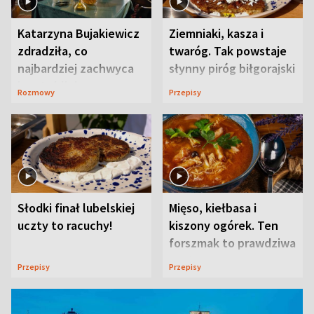
Katarzyna Bujakiewicz
Ziemniaki, kasza i
zdradziła, co
twaróg. Tak powstaje
najbardziej zachwyca
słynny piróg biłgorajski
ją w Lublinie
Rozmowy
Przepisy
Słodki finał lubelskiej
Mięso, kiełbasa i
uczty to racuchy!
kiszony ogórek. Ten
forszmak to prawdziwa
uczta
Przepisy
Przepisy