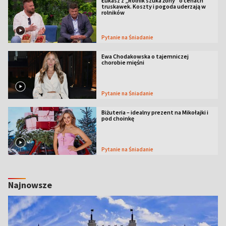
Łukasz z „Rolnik szuka żony” o cenach
truskawek. Koszty i pogoda uderzają w
rolników
Pytanie na Śniadanie
Ewa Chodakowska o tajemniczej
chorobie mięśni
Pytanie na Śniadanie
Biżuteria – idealny prezent na Mikołajki i
pod choinkę
Pytanie na Śniadanie
Najnowsze