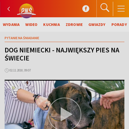
WYDANIA
WIDEO
KUCHNIA
ZDROWIE
GWIAZDY
PORADY
PYTANIE NA ŚNIADANIE
DOG NIEMIECKI - NAJWIĘKSZY PIES NA
ŚWIECIE
02.11.2018, 09:07