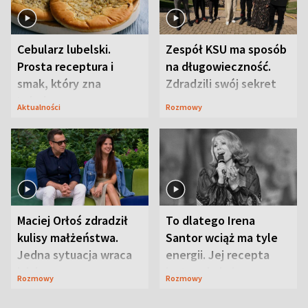
Cebularz lubelski.
Zespół KSU ma sposób
Prosta receptura i
na długowieczność.
smak, który zna
Zdradzili swój sekret
Lubelszczyzna
Aktualności
Rozmowy
Maciej Orłoś zdradził
To dlatego Irena
kulisy małżeństwa.
Santor wciąż ma tyle
Jedna sytuacja wraca
energii. Jej recepta
jak bumerang
jest zaskakująco
Rozmowy
Rozmowy
prosta