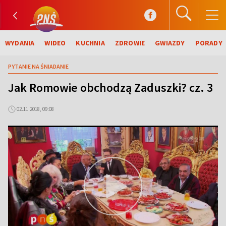
WYDANIA
WIDEO
KUCHNIA
ZDROWIE
GWIAZDY
PORADY
PYTANIE NA ŚNIADANIE
Jak Romowie obchodzą Zaduszki? cz. 3
02.11.2018, 09:08