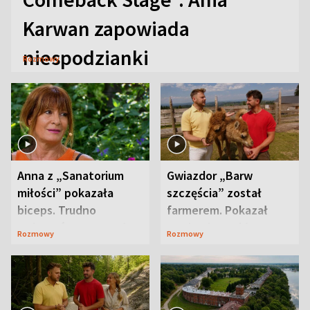
Karwan zapowiada
niespodzianki
Rozmowy
Anna z „Sanatorium
Gwiazdor „Barw
miłości” pokazała
szczęścia” został
biceps. Trudno
farmerem. Pokazał
uwierzyć, co przeszła
swoje niezwykłe
Rozmowy
Rozmowy
wcześniej
ranczo