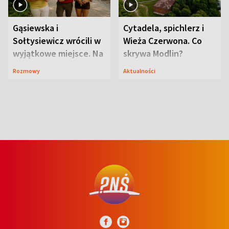
Gąsiewska i
Cytadela, spichlerz i
Sołtysiewicz wrócili w
Wieża Czerwona. Co
wyjątkowe miejsce. Na
skrywa Modlin?
szlaku czekał
Rozmowy
Aktualności
niedźwiedź