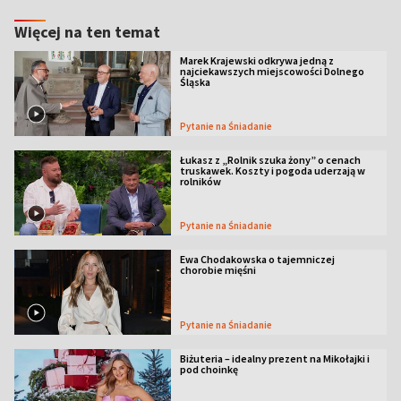
Więcej na ten temat
Marek Krajewski odkrywa jedną z
najciekawszych miejscowości Dolnego
Śląska
Pytanie na Śniadanie
Łukasz z „Rolnik szuka żony” o cenach
truskawek. Koszty i pogoda uderzają w
rolników
Pytanie na Śniadanie
Ewa Chodakowska o tajemniczej
chorobie mięśni
Pytanie na Śniadanie
Biżuteria – idealny prezent na Mikołajki i
pod choinkę