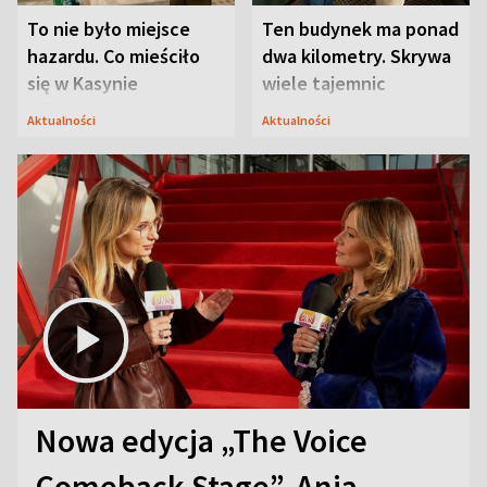
To nie było miejsce
Ten budynek ma ponad
hazardu. Co mieściło
dwa kilometry. Skrywa
się w Kasynie
wiele tajemnic
Oficerskim?
Aktualności
Aktualności
Nowa edycja „The Voice
Comeback Stage”. Ania