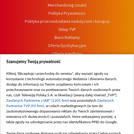
Merchandising (znaki)
Polityka Prywatności
Polityka przeciwdziałania nadużyciom i korupcji
Sklep TVP
Biuro Reklamy
Oferta Dystrybucyjna
Oferta Handlowa
Dostępność
Szanujemy Twoją prywatność
Moje zgody
Kliknij "Akceptuję i przechodzę do serwisu", aby wyrazić zgody na
Procedura zgłoszeń wewnętrznych
korzystanie z technologii automatycznego śledzenia i zbierania danych,
dostęp do informacji na Twoim urządzeniu końcowym i ich
przechowywanie oraz na przetwarzanie Twoich danych osobowych przez
nas, czyli Telewizję Polską S.A. w likwidacji (zwaną dalej również „TVP”),
Zaufanych Partnerów z IAB* (1201 firm)
oraz pozostałych
Zaufanych
Partnerów TVP (93 firm)
, w celach marketingowych (w tym do
zautomatyzowanego dopasowania reklam do Twoich zainteresowań i
mierzenia ich skuteczności) i pozostałych, które wskazujemy poniżej, a
także zgody na udostępnianie przez nas identyfikatora PPID do Google.
Twoje dane osobowe zbierane podczas odwiedzania przez Ciebie naszych