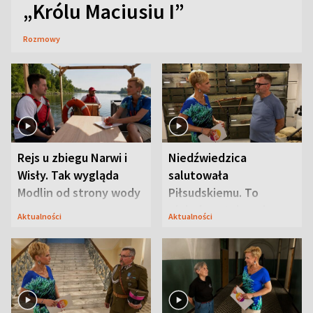
„Królu Maciusiu I”
Rozmowy
Rejs u zbiegu Narwi i
Niedźwiedzica
Wisły. Tak wygląda
salutowała
Modlin od strony wody
Piłsudskiemu. To
niejedyna tajemnica
Aktualności
Aktualności
Modlina