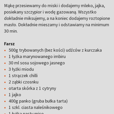
Mąkę przesiewamy do miski i dodajemy mleko, jajka,
posiekany szczypior i wodę gazowaną. Wszystko
dokładnie miksujemy, a na koniec dodajemy roztopione
masło. Dokładnie mieszamy i odstawiamy na minimum
30 min.
Farsz
500g trybowanych (bez kości) udźców z kurczaka
1 łyżka marynowanego imbiru
30 ml sosu sojowego jasnego
3 łyżki miodu
1 strączek chilli
2 ząbki czosnku
otarta skórka z 1 cytryny
1 jajko
400g panko (gruba bułka tarta)
1 szkl. ciasta naleśnikowego
1 łyżka pasty miso