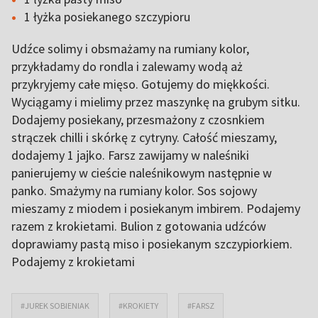
1 łyżka posiekanego szczypioru
Udźce solimy i obsmażamy na rumiany kolor,
przykładamy do rondla i zalewamy wodą aż
przykryjemy całe mięso. Gotujemy do miękkości.
Wyciągamy i mielimy przez maszynkę na grubym sitku.
Dodajemy posiekany, przesmażony z czosnkiem
strączek chilli i skórkę z cytryny. Całość mieszamy,
dodajemy 1 jajko. Farsz zawijamy w naleśniki
panierujemy w cieście naleśnikowym następnie w
panko. Smażymy na rumiany kolor. Sos sojowy
mieszamy z miodem i posiekanym imbirem. Podajemy
razem z krokietami. Bulion z gotowania udźców
doprawiamy pastą miso i posiekanym szczypiorkiem.
Podajemy z krokietami
#JUREK SOBIENIAK
#KROKIETY
#FARSZ