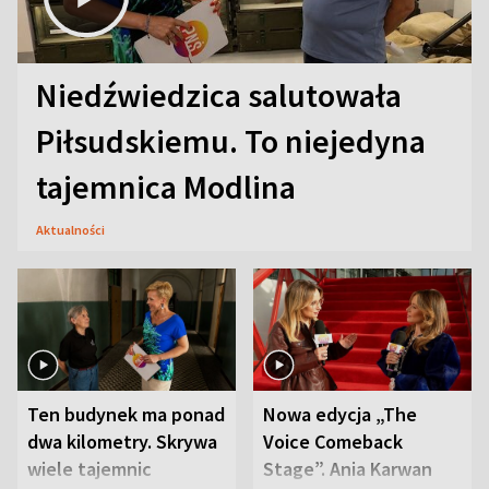
Niedźwiedzica salutowała
Piłsudskiemu. To niejedyna
tajemnica Modlina
Aktualności
Ten budynek ma ponad
Nowa edycja „The
dwa kilometry. Skrywa
Voice Comeback
wiele tajemnic
Stage”. Ania Karwan