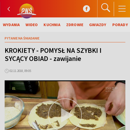
WYDANIA
WIDEO
KUCHNIA
ZDROWIE
GWIAZDY
PORADY
PYTANIE NA ŚNIADANIE
KROKIETY - POMYSŁ NA SZYBKI I
SYCĄCY OBIAD - zawijanie
02.11.2018, 09:05