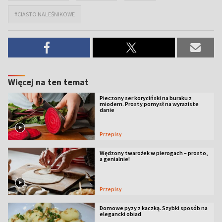
#CIASTO NALEŚNIKOWE
Więcej na ten temat
Pieczony ser koryciński na buraku z
miodem. Prosty pomysł na wyraziste
danie
Przepisy
Wędzony twarożek w pierogach – prosto,
a genialnie!
Przepisy
Domowe pyzy z kaczką. Szybki sposób na
elegancki obiad