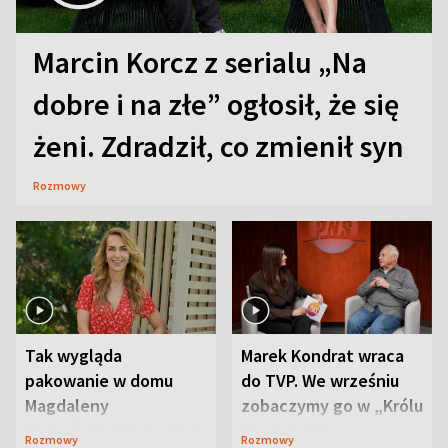
Marcin Korcz z serialu „Na
dobre i na złe” ogłosił, że się
żeni. Zdradził, co zmienił syn
Rozmowy
Tak wygląda
Marek Kondrat wraca
pakowanie w domu
do TVP. We wrześniu
Magdaleny
zobaczymy go w „Królu
Waligórskiej-Lisieckiej.
Maciusiu I”
Rozmowy
Rozmowy