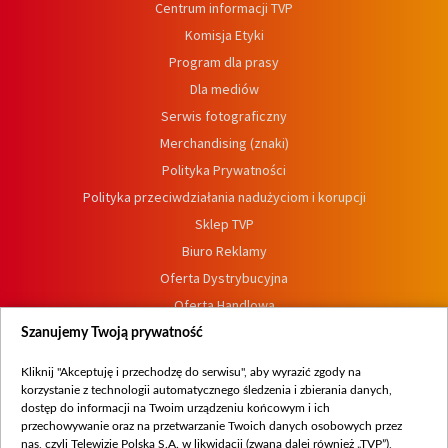
Centrum informacji TVP
Komisja Etyki
Program dla prasy
Dla mediów
Serwis fotograficzny
Merchandising (znaki)
Polityka Prywatności
Polityka przeciwdziałania nadużyciom i korupcji
Sklep TVP
Biuro Reklamy
Oferta Dystrybucyjna
Oferta Handlowa
Dostępność
Szanujemy Twoją prywatność
Moje zgody
Kliknij "Akceptuję i przechodzę do serwisu", aby wyrazić zgody na
Procedura zgłoszeń wewnętrznych
korzystanie z technologii automatycznego śledzenia i zbierania danych,
dostęp do informacji na Twoim urządzeniu końcowym i ich
przechowywanie oraz na przetwarzanie Twoich danych osobowych przez
nas, czyli Telewizję Polską S.A. w likwidacji (zwaną dalej również „TVP”),