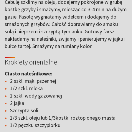
Cebulę szklimy na oleju, dodajemy pokrojone w grubą
kostkę grzyby i smażymy, miesząc co 3-4 min na dużym
gazie. Fasolę wygniatamy widelcem i dodajemy do
smażonych grzybów. Całość doprawiamy do smaku
solą i pieprzem i szczyptą tymianku. Gotowy farsz
nakładamy na naleśniki, zwijamy i panierujemy w jajku i
bułce tartej. Smażymy na rumiany kolor.
Krokiety orientalne
Ciasto naleśnikowe:
2 szkl. mąki pszennej
1/2 szkl. mleka
1 szkl. wody gazowanej
2 jajka
Szczypta soli
1/3 szkl. oleju lub 1/3kostki roztopionego masła
1/2 pęczku szczypiorku