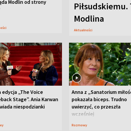
ąda Modlin od strony
Piłsudskiemu. 
y
Modlina
ności
Aktualności
 edycja „The Voice
Anna z „Sanatorium miłoś
back Stage”. Ania Karwan
pokazała biceps. Trudno
wiada niespodzianki
uwierzyć, co przeszła
wcześniej
wy
Rozmowy