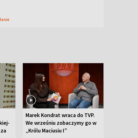
danie
Marek Kondrat wraca do TVP.
iej-
We wrześniu zobaczymy go w
cza
„Królu Maciusiu I”