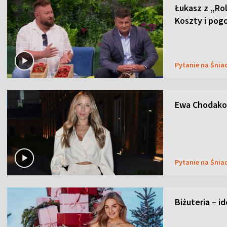
Łukasz z „Ro
Koszty i pog
Pytanie na Śnia
Ewa Chodakow
Pytanie na Śnia
Biżuteria – i