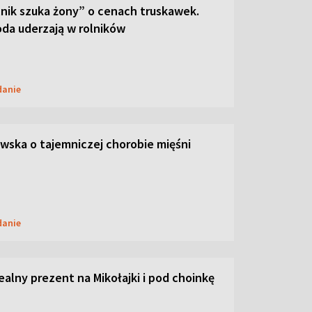
lnik szuka żony” o cenach truskawek.
oda uderzają w rolników
danie
ska o tajemniczej chorobie mięśni
danie
dealny prezent na Mikołajki i pod choinkę