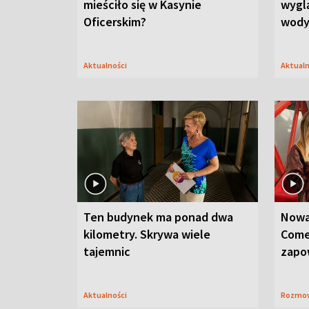
mieściło się w Kasynie
wygl
Oficerskim?
wod
Aktualności
Aktual
Ten budynek ma ponad dwa
Nowa
kilometry. Skrywa wiele
Come
tajemnic
zapo
Aktualności
Rozmo