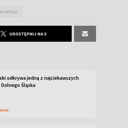
NIA NATALIA
UDOSTĘPNIJ NA X
ski odkrywa jedną z najciekawszych
 Dolnego Śląska
danie