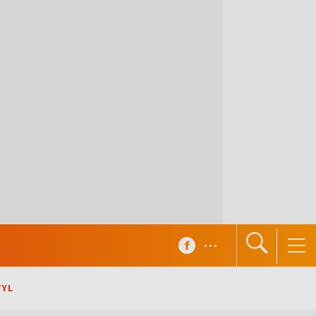
...
TYL