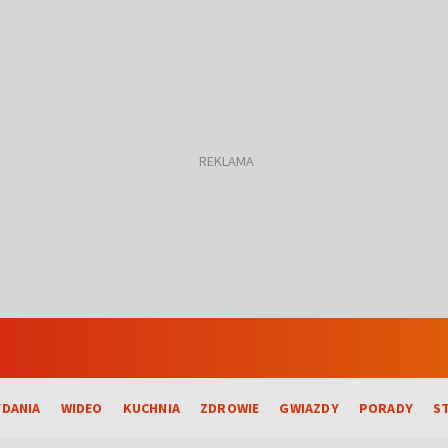
DANIA
WIDEO
KUCHNIA
ZDROWIE
GWIAZDY
PORADY
S