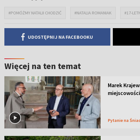
#POMÓŻMY NATALII CHODZIĆ
#NATALIA ROMANIAK
#17-LET
UDOSTĘPNIJ NA FACEBOOKU
Więcej na ten temat
Marek Krajew
miejscowości
Pytanie na Śnia