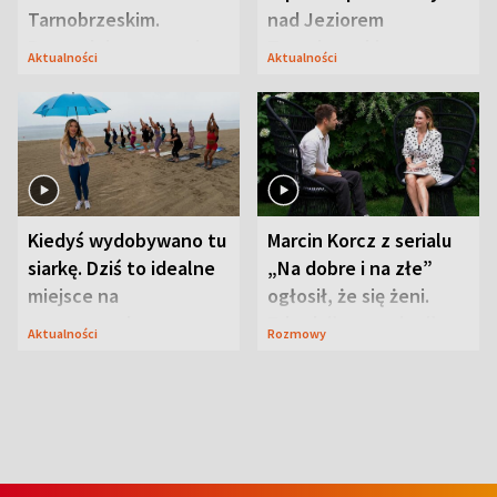
Tarnobrzeskim.
nad Jeziorem
Przyrodnicy zwracają
Tarnobrzeskim
Aktualności
Aktualności
uwagę na coś jeszcze
Kiedyś wydobywano tu
Marcin Korcz z serialu
siarkę. Dziś to idealne
„Na dobre i na złe”
miejsce na
ogłosił, że się żeni.
wypoczynek
Zdradził, co zmienił
Aktualności
Rozmowy
syn