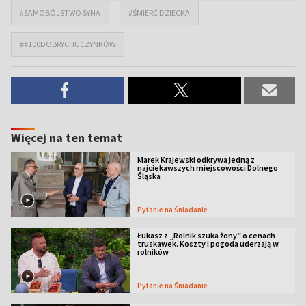
#SAMOBÓJSTWO SYNA
#ŚMIERĆ DZIECKA
##100DOBRYCHUCZYNKÓW
Więcej na ten temat
Marek Krajewski odkrywa jedną z
najciekawszych miejscowości Dolnego
Śląska
Pytanie na Śniadanie
Łukasz z „Rolnik szuka żony” o cenach
truskawek. Koszty i pogoda uderzają w
rolników
Pytanie na Śniadanie