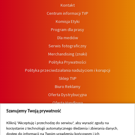
Kontakt
Centrum informacji TVP
Komisja Etyki
Program dla prasy
Dla mediów
Serwis fotograficzny
Merchandising (znaki)
Polityka Prywatności
Polityka przeciwdziałania nadużyciom i korupcji
Sklep TVP
Biuro Reklamy
Oferta Dystrybucyjna
Oferta Handlowa
Dostępność
Szanujemy Twoją prywatność
Moje zgody
Kliknij "Akceptuję i przechodzę do serwisu", aby wyrazić zgody na
Procedura zgłoszeń wewnętrznych
korzystanie z technologii automatycznego śledzenia i zbierania danych,
dostęp do informacji na Twoim urządzeniu końcowym i ich