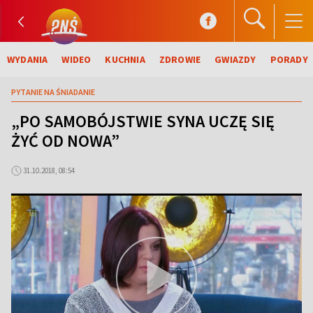
WYDANIA
WIDEO
KUCHNIA
ZDROWIE
GWIAZDY
PORADY
PYTANIE NA ŚNIADANIE
„PO SAMOBÓJSTWIE SYNA UCZĘ SIĘ
ŻYĆ OD NOWA”
31.10.2018, 08:54