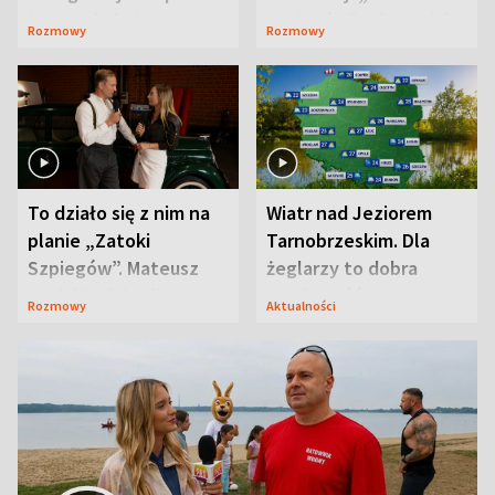
jest zaskakująco
szpiegów” od razu ich
Rozmowy
Rozmowy
prosta
zaskoczyła
To działo się z nim na
Wiatr nad Jeziorem
planie „Zatoki
Tarnobrzeskim. Dla
Szpiegów”. Mateusz
żeglarzy to dobra
Janicki odsłonił
wiadomość
Rozmowy
Aktualności
aktorski sekret