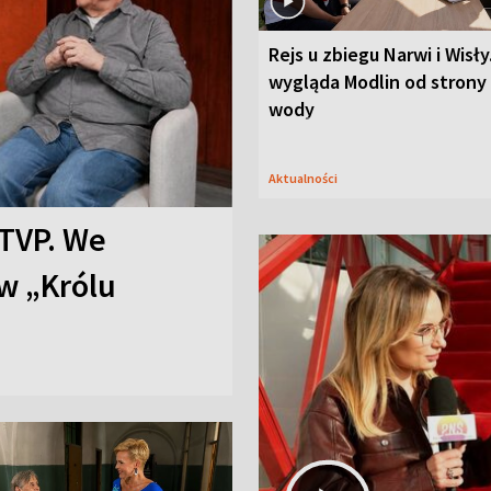
Rejs u zbiegu Narwi i Wisły
wygląda Modlin od strony
wody
Aktualności
TVP. We
w „Królu