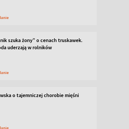
danie
lnik szuka żony” o cenach truskawek.
oda uderzają w rolników
danie
ska o tajemniczej chorobie mięśni
danie