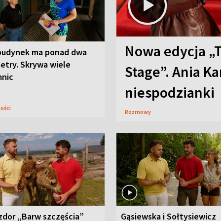
Nowa edycja „
budynek ma ponad dwa
etry. Skrywa wiele
Stage”. Ania K
mnic
niespodzianki
ności
Rozmowy
zdor „Barw szczęścia”
Gąsiewska i Sołtysiewicz