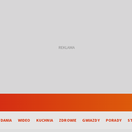
DANIA
WIDEO
KUCHNIA
ZDROWIE
GWIAZDY
PORADY
S