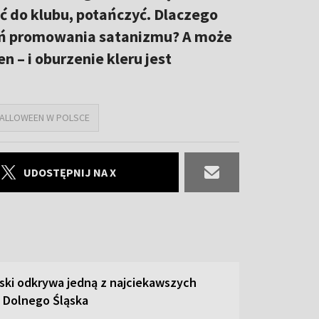
ść do klubu, potańczyć. Dlaczego
dzień promowania satanizmu? A może
 – i oburzenie kleru jest
ALLOWEEN W POLSCE
UDOSTĘPNIJ NA X
ski odkrywa jedną z najciekawszych
 Dolnego Śląska