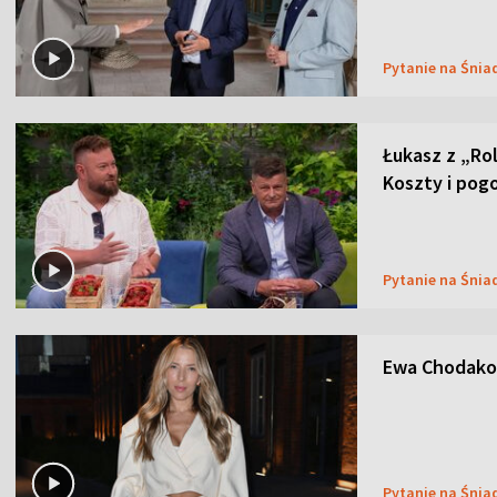
Pytanie na Śnia
Łukasz z „Ro
Koszty i pog
Pytanie na Śnia
Ewa Chodakow
Pytanie na Śnia