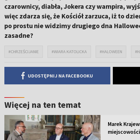
czarownicy, diabła, Jokera czy wampira, wyj
więc zdarza się, że Kościół zarzuca, iż to 
po prostu nie widzimy drugiego dna Halloween
zasadne?
#CHRZEŚCIJANIE
#WIARA KATOLICKA
#HALOWEEN
#H
UDOSTĘPNIJ NA FACEBOOKU
Więcej na ten temat
Marek Krajew
miejscowości