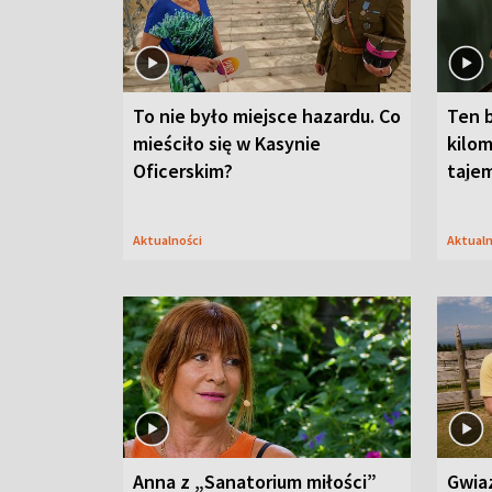
To nie było miejsce hazardu. Co
Ten 
mieściło się w Kasynie
kilom
Oficerskim?
taje
Aktualności
Aktual
Anna z „Sanatorium miłości”
Gwia