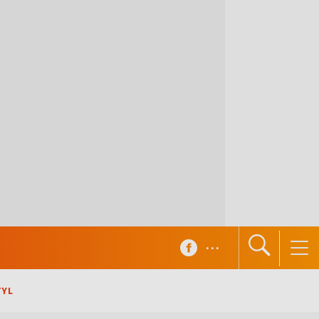
...
TYL