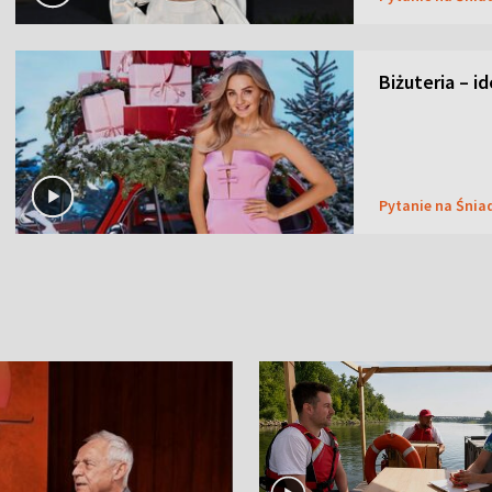
Biżuteria – i
Pytanie na Śnia