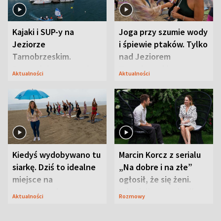
Kajaki i SUP-y na
Joga przy szumie wody
Jeziorze
i śpiewie ptaków. Tylko
Tarnobrzeskim.
nad Jeziorem
Przyrodnicy zwracają
Tarnobrzeskim
Aktualności
Aktualności
uwagę na coś jeszcze
Kiedyś wydobywano tu
Marcin Korcz z serialu
siarkę. Dziś to idealne
„Na dobre i na złe”
miejsce na
ogłosił, że się żeni.
wypoczynek
Zdradził, co zmienił
Aktualności
Rozmowy
syn