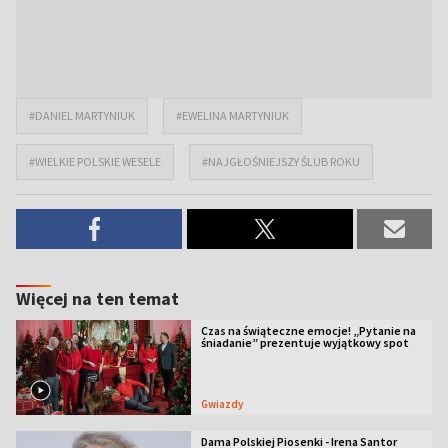
#DANIEL MARTYNIUK
#EWELINA MARTYNIUK
#WIELKIE POLSKIE WESELE
#NAJGŁOŚNIEJSZY ŚLUB ROKU
Więcej na ten temat
Czas na świąteczne emocje! „Pytanie na
śniadanie” prezentuje wyjątkowy spot
Gwiazdy
Dama Polskiej Piosenki - Irena Santor