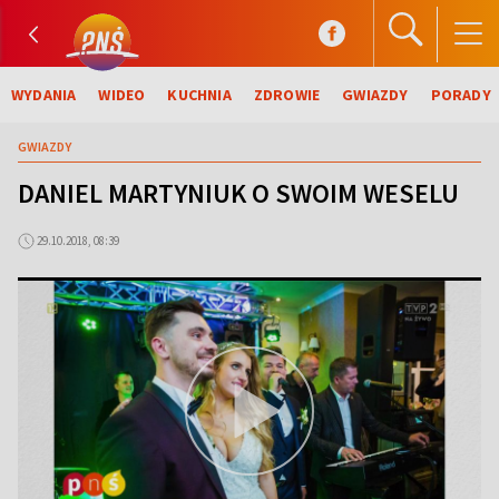
WYDANIA
WIDEO
KUCHNIA
ZDROWIE
GWIAZDY
PORADY
GWIAZDY
DANIEL MARTYNIUK O SWOIM WESELU
29.10.2018, 08:39