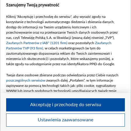
Dostępność
Szanujemy Twoją prywatność
Moje zgody
Kliknij "Akceptuję i przechodzę do serwisu", aby wyrazić zgody na
Procedura zgłoszeń wewnętrznych
korzystanie z technologii automatycznego śledzenia i zbierania danych,
dostęp do informacji na Twoim urządzeniu końcowym i ich
przechowywanie oraz na przetwarzanie Twoich danych osobowych przez
nas, czyli Telewizję Polską S.A. w likwidacji (zwaną dalej również „TVP”),
Zaufanych Partnerów z IAB* (1201 firm)
oraz pozostałych
Zaufanych
Partnerów TVP (93 firm)
, w celach marketingowych (w tym do
zautomatyzowanego dopasowania reklam do Twoich zainteresowań i
mierzenia ich skuteczności) i pozostałych, które wskazujemy poniżej, a
także zgody na udostępnianie przez nas identyfikatora PPID do Google.
Twoje dane osobowe zbierane podczas odwiedzania przez Ciebie naszych
poszczególnych serwisów
zwanych dalej „Portalem”, w tym informacje
zapisywane za pomocą technologii takich jak: pliki cookie, sygnalizatory
WWW lub innych podobnych technologii umożliwiających świadczenie
dopasowanych i bezpiecznych usług, personalizację treści oraz reklam,
udostępnianie funkcji mediów społecznościowych oraz analizowanie ruchu
Akceptuję i przechodzę do serwisu
w Internecie.
Twoje dane osobowe zbierane podczas odwiedzania przez Ciebie
Ustawienia zaawansowane
poszczególnych serwisów
na Portalu, takie jak adresy IP, identyfikatory
© 2026 Telewizja Polska S. A. w likwidacji
Twoich urządzeń końcowych i identyfikatory plików cookie, informacje o