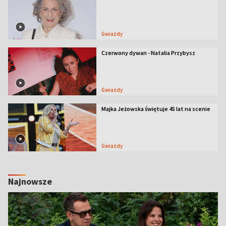
Gwiazdy
Czerwony dywan - Natalia Przybysz
Gwiazdy
Majka Jeżowska świętuje 45 lat na scenie
Gwiazdy
Najnowsze