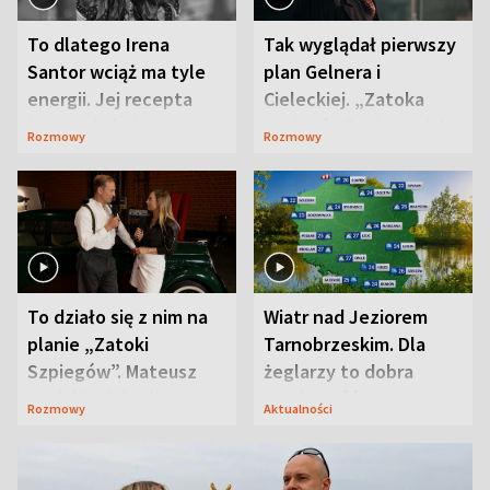
To dlatego Irena
Tak wyglądał pierwszy
Santor wciąż ma tyle
plan Gelnera i
energii. Jej recepta
Cieleckiej. „Zatoka
jest zaskakująco
szpiegów” od razu ich
Rozmowy
Rozmowy
prosta
zaskoczyła
To działo się z nim na
Wiatr nad Jeziorem
planie „Zatoki
Tarnobrzeskim. Dla
Szpiegów”. Mateusz
żeglarzy to dobra
Janicki odsłonił
wiadomość
Rozmowy
Aktualności
aktorski sekret