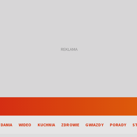
DANIA
WIDEO
KUCHNIA
ZDROWIE
GWIAZDY
PORADY
S