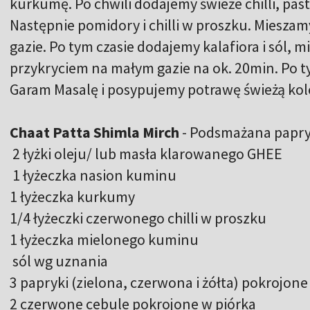
kurkumę. Po chwili dodajemy świeże chilli, past
Następnie pomidory i chilli w proszku. Mieszam
gazie. Po tym czasie dodajemy kalafiora i sól,
przykryciem na małym gazie na ok. 20min. Po 
Garam Masalę i posypujemy potrawę świeżą ko
Chaat Patta Shimla Mirch
- Podsmażana papry
2 łyżki oleju/ lub masła klarowanego GHEE
1 łyżeczka nasion kuminu
1 łyżeczka kurkumy
1/4 łyżeczki czerwonego chilli w proszku
1 łyżeczka mielonego kuminu
sól wg uznania
3 papryki (zielona, czerwona i żółta) pokrojone
2 czerwone cebule pokrojone w piórka