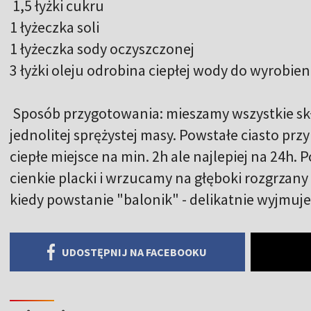
1,5 łyżki cukru
1 łyżeczka soli
1 łyżeczka sody oczyszczonej
3 łyżki oleju odrobina ciepłej wody do wyrobien
Sposób przygotowania: mieszamy wszystkie skł
jednolitej sprężystej masy. Powstałe ciasto p
ciepłe miejsce na min. 2h ale najlepiej na 24h
cienkie placki i wrzucamy na głęboki rozgrzany
kiedy powstanie "balonik" - delikatnie wyjmuj
UDOSTĘPNIJ NA FACEBOOKU