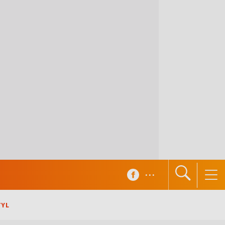
...
TYL