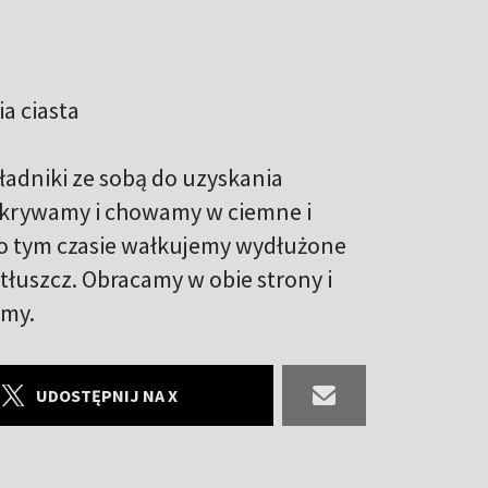
ia ciasta
adniki ze sobą do uzyskania
rzykrywamy i chowamy w ciemne i
. Po tym czasie wałkujemy wydłużone
 tłuszcz. Obracamy w obie strony i
emy.
UDOSTĘPNIJ NA X