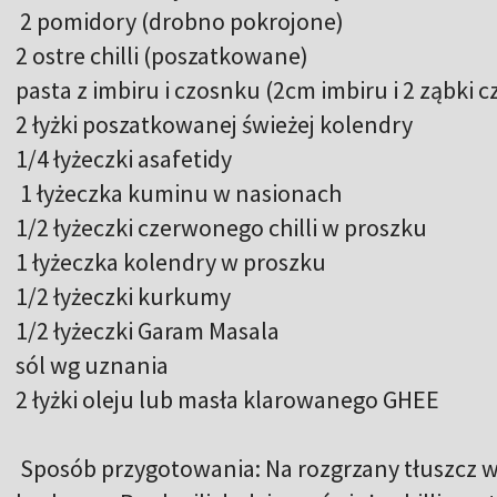
2 pomidory (drobno pokrojone)
2 ostre chilli (poszatkowane)
pasta z imbiru i czosnku (2cm imbiru i 2 ząbk
2 łyżki poszatkowanej świeżej kolendry
1/4 łyżeczki asafetidy
1 łyżeczka kuminu w nasionach
1/2 łyżeczki czerwonego chilli w proszku
1 łyżeczka kolendry w proszku
1/2 łyżeczki kurkumy
1/2 łyżeczki Garam Masala
sól wg uznania
2 łyżki oleju lub masła klarowanego GHEE
Sposób przygotowania: Na rozgrzany tłuszcz w