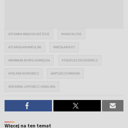
#STAWKA WIĘKSZA NIŻ ŻYCIE
#HANS KLOSS
#STANISŁAW MIKULSKI
#WIESŁAW KOT
#BARBARA BORYS-DAMIĘCKA
#TADEUSZ DESZKIEWICZ
#HELENA NOROWICZ
#ARTUR CICHMIŃSKI
#DR ANNA JUPOWICZ-GINALSKA
Więcej na ten temat