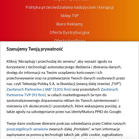
Polityka przeciwdziałania nadużyciom i korupcji
Sklep TVP
Biuro Reklamy
Oferta Dystrybucyjna
Oferta Handlowa
Dostępność
Szanujemy Twoją prywatność
Moje zgody
Kliknij "Akceptuję i przechodzę do serwisu", aby wyrazić zgody na
Procedura zgłoszeń wewnętrznych
korzystanie z technologii automatycznego śledzenia i zbierania danych,
dostęp do informacji na Twoim urządzeniu końcowym i ich
przechowywanie oraz na przetwarzanie Twoich danych osobowych przez
nas, czyli Telewizję Polską S.A. w likwidacji (zwaną dalej również „TVP”),
Zaufanych Partnerów z IAB* (1201 firm)
oraz pozostałych
Zaufanych
Partnerów TVP (93 firm)
, w celach marketingowych (w tym do
zautomatyzowanego dopasowania reklam do Twoich zainteresowań i
mierzenia ich skuteczności) i pozostałych, które wskazujemy poniżej, a
także zgody na udostępnianie przez nas identyfikatora PPID do Google.
Twoje dane osobowe zbierane podczas odwiedzania przez Ciebie naszych
poszczególnych serwisów
zwanych dalej „Portalem”, w tym informacje
zapisywane za pomocą technologii takich jak: pliki cookie, sygnalizatory