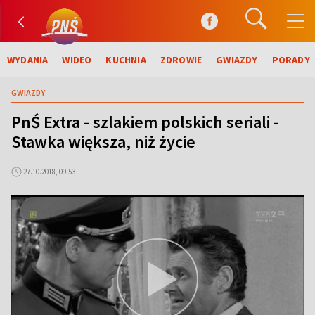
WYDANIA
WIDEO
KUCHNIA
ZDROWIE
GWIAZDY
PORADY
GWIAZDY
PnŚ Extra - szlakiem polskich seriali -
Stawka większa, niż życie
27.10.2018, 09:53