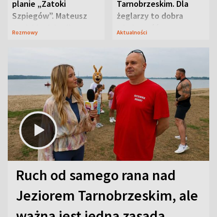
planie „Zatoki
Tarnobrzeskim. Dla
Szpiegów”. Mateusz
żeglarzy to dobra
Janicki odsłonił
wiadomość
Rozmowy
Aktualności
aktorski sekret
Ruch od samego rana nad
Jeziorem Tarnobrzeskim, ale
ważna jest jedna zasada