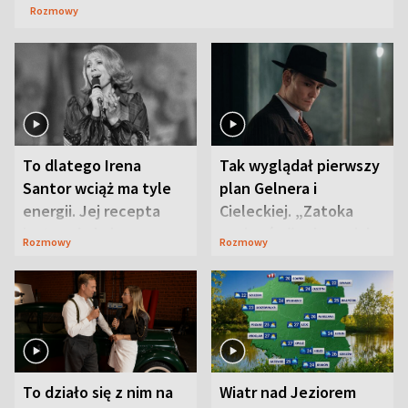
Rozmowy
To dlatego Irena
Tak wyglądał pierwszy
Santor wciąż ma tyle
plan Gelnera i
energii. Jej recepta
Cieleckiej. „Zatoka
jest zaskakująco
szpiegów” od razu ich
Rozmowy
Rozmowy
prosta
zaskoczyła
To działo się z nim na
Wiatr nad Jeziorem