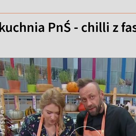
uchnia PnŚ - chilli z fa