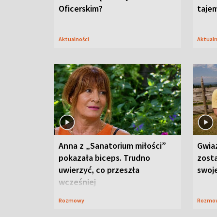
Oficerskim?
taje
Aktualności
Aktual
Anna z „Sanatorium miłości”
Gwia
pokazała biceps. Trudno
zost
uwierzyć, co przeszła
swoj
wcześniej
Rozmowy
Rozmo