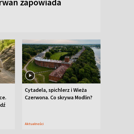
arwan zapowiada
Cytadela, spichlerz i Wieża
ce.
Czerwona. Co skrywa Modlin?
edź
Aktualności