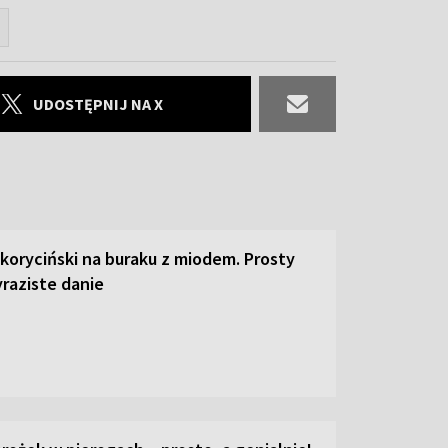
UDOSTĘPNIJ NA X
 koryciński na buraku z miodem. Prosty
raziste danie