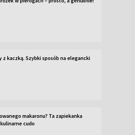
ożek w pierogach – prosto, a genialnie!
z kaczką. Szybki sposób na elegancki
towanego makaronu? Ta zapiekanka
 kulinarne cudo