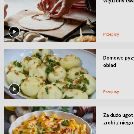
Wędzony twar
Przepisy
Domowe pyzy 
obiad
Przepisy
Za dużo ugo
zrobi z niego