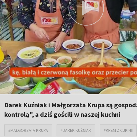
Darek Kuźniak i Małgorzata Krupa są gospo
kontrolą", a dziś gościli w naszej kuchni
#MAŁGORZATA KRUPA
#DAREK KUŹNIAK
#KREM Z CUKINII