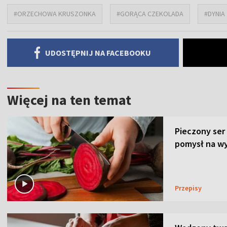
#ORZECHOWA KRUSZONKA
#GORĄCA CZEKOLADA
#DYNIA
UDOSTĘPNIJ NA FACEBOOKU
Więcej na ten temat
Pieczony ser
pomysł na wy
Przepisy