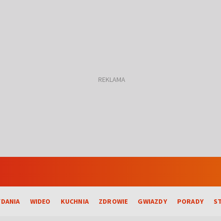
DANIA
WIDEO
KUCHNIA
ZDROWIE
GWIAZDY
PORADY
S