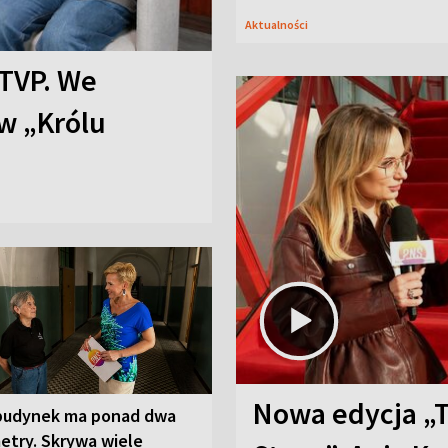
Aktualności
TVP. We
w „Królu
Nowa edycja „
budynek ma ponad dwa
etry. Skrywa wiele