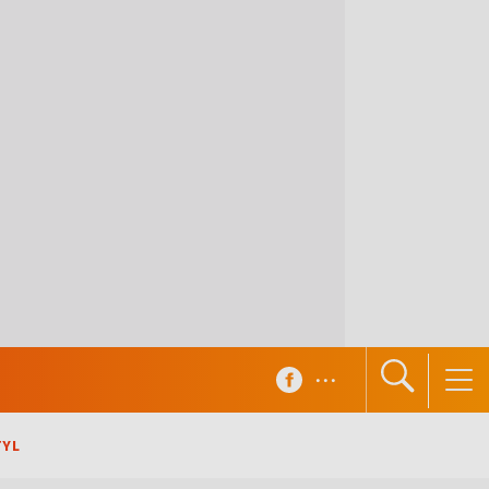
...
TYL