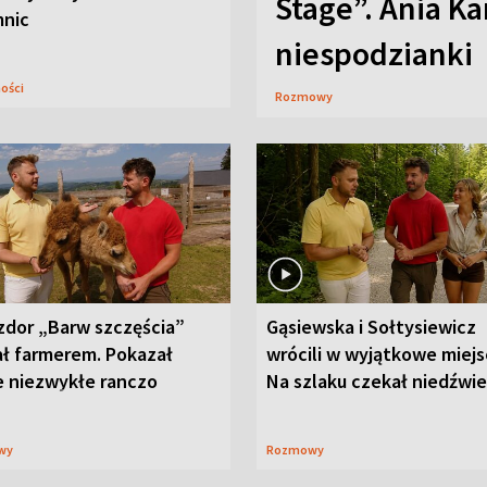
Stage”. Ania K
mnic
niespodzianki
ności
Rozmowy
zdor „Barw szczęścia”
Gąsiewska i Sołtysiewicz
ał farmerem. Pokazał
wrócili w wyjątkowe miejs
e niezwykłe ranczo
Na szlaku czekał niedźwi
wy
Rozmowy