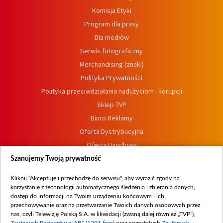
Komisja Etyki
Program dla prasy
Dla mediów
Serwis fotograficzny
Merchandising (znaki)
Polityka Prywatności
Polityka przeciwdziałania nadużyciom i korupcji
Sklep TVP
Biuro Reklamy
Oferta Dystrybucyjna
Oferta Handlowa
Dostępność
Szanujemy Twoją prywatność
Moje zgody
Kliknij "Akceptuję i przechodzę do serwisu", aby wyrazić zgody na
Procedura zgłoszeń wewnętrznych
korzystanie z technologii automatycznego śledzenia i zbierania danych,
dostęp do informacji na Twoim urządzeniu końcowym i ich
przechowywanie oraz na przetwarzanie Twoich danych osobowych przez
nas, czyli Telewizję Polską S.A. w likwidacji (zwaną dalej również „TVP”),