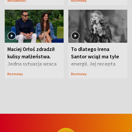
Aktualności
Rozmowy
Maciej Orłoś zdradził
To dlatego Irena
kulisy małżeństwa.
Santor wciąż ma tyle
Jedna sytuacja wraca
energii. Jej recepta
jak bumerang
jest zaskakująco
Rozmowy
Rozmowy
prosta