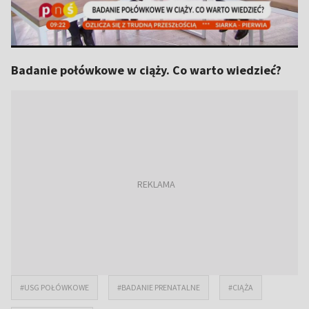
Badanie połówkowe w ciąży. Co warto wiedzieć?
#USG POŁÓWKOWE
#BADANIE PRENATALNE
#CIĄŻA