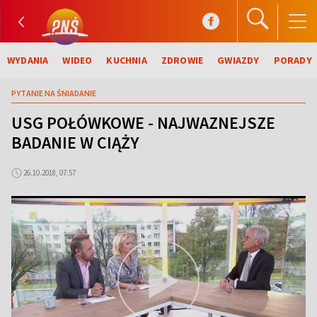
WYDANIA
WIDEO
KUCHNIA
ZDROWIE
GWIAZDY
PORADY
PYTANIE NA ŚNIADANIE
USG POŁÓWKOWE - NAJWAZNEJSZE
BADANIE W CIĄŻY
26.10.2018, 07:57