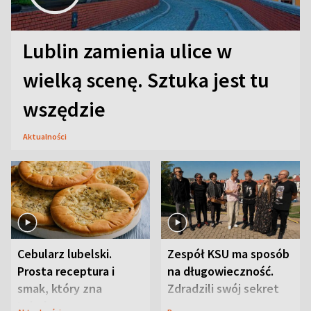
Lublin zamienia ulice w
wielką scenę. Sztuka jest tu
wszędzie
Aktualności
Cebularz lubelski.
Zespół KSU ma sposób
Prosta receptura i
na długowieczność.
smak, który zna
Zdradzili swój sekret
Lubelszczyzna