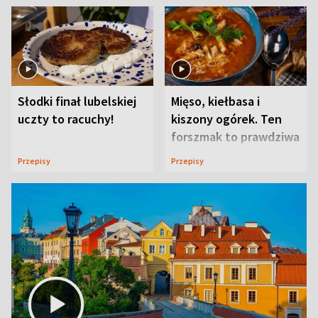
Słodki finał lubelskiej
Mięso, kiełbasa i
uczty to racuchy!
kiszony ogórek. Ten
forszmak to prawdziwa
uczta
Przepisy
Przepisy