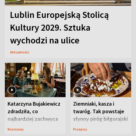
Lublin Europejską Stolicą
Kultury 2029. Sztuka
wychodzi na ulice
Aktualności
Katarzyna Bujakiewicz
Ziemniaki, kasza i
zdradziła, co
twaróg. Tak powstaje
najbardziej zachwyca
słynny piróg biłgorajski
ją w Lublinie
Rozmowy
Przepisy