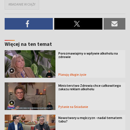
#BADANIE W CIĄŻY
Więcej na ten temat
Porozmawiajmy o wpływie alkoholu na
zdrowie
Planuję długie życie
Ministerstwo Zdrowia chce całkowitego
zakazu reklam alkoholu
Pytanie na Śniadanie
Nowotwory u mężczyzn - nadal tematem
tabu?