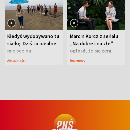
Kiedyś wydobywano tu
Marcin Korcz z serialu
siarkę. Dziś to idealne
„Na dobre i na złe”
miejsce na
ogłosił, że się żeni.
wypoczynek
Zdradził, co zmienił
Aktualności
Rozmowy
syn