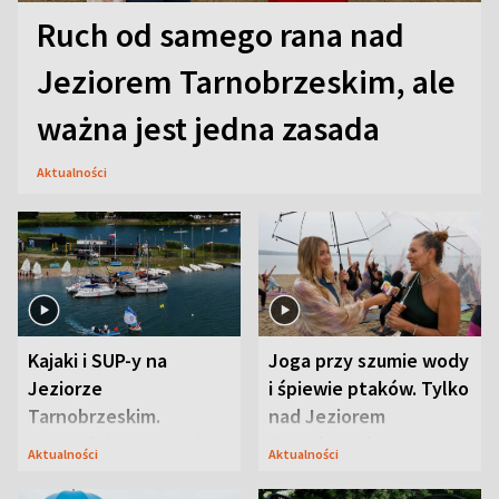
Ruch od samego rana nad
Jeziorem Tarnobrzeskim, ale
ważna jest jedna zasada
Aktualności
Kajaki i SUP-y na
Joga przy szumie wody
Jeziorze
i śpiewie ptaków. Tylko
Tarnobrzeskim.
nad Jeziorem
Przyrodnicy zwracają
Tarnobrzeskim
Aktualności
Aktualności
uwagę na coś jeszcze