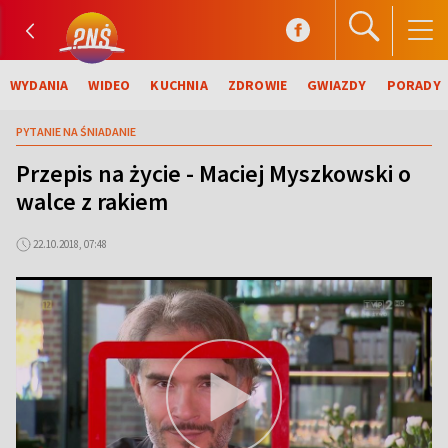
WYDANIA
WIDEO
KUCHNIA
ZDROWIE
GWIAZDY
PORADY
PYTANIE NA ŚNIADANIE
Przepis na życie - Maciej Myszkowski o
walce z rakiem
22.10.2018, 07:48