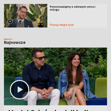
Porozmawiajmy o zdrowym sercu i
mózgu
Planuję długie życie
Najnowsze