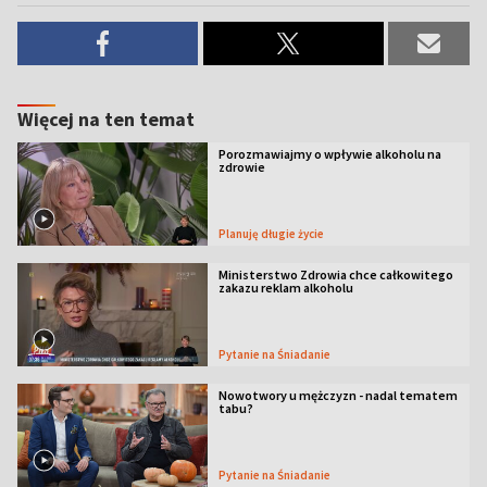
Więcej na ten temat
Porozmawiajmy o wpływie alkoholu na
zdrowie
Planuję długie życie
Ministerstwo Zdrowia chce całkowitego
zakazu reklam alkoholu
Pytanie na Śniadanie
Nowotwory u mężczyzn - nadal tematem
tabu?
Pytanie na Śniadanie