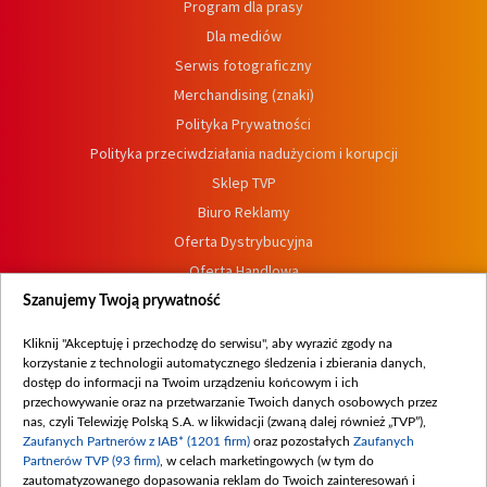
Program dla prasy
Dla mediów
Serwis fotograficzny
Merchandising (znaki)
Polityka Prywatności
Polityka przeciwdziałania nadużyciom i korupcji
Sklep TVP
Biuro Reklamy
Oferta Dystrybucyjna
Oferta Handlowa
Dostępność
Szanujemy Twoją prywatność
Moje zgody
Kliknij "Akceptuję i przechodzę do serwisu", aby wyrazić zgody na
Procedura zgłoszeń wewnętrznych
korzystanie z technologii automatycznego śledzenia i zbierania danych,
dostęp do informacji na Twoim urządzeniu końcowym i ich
przechowywanie oraz na przetwarzanie Twoich danych osobowych przez
nas, czyli Telewizję Polską S.A. w likwidacji (zwaną dalej również „TVP”),
Zaufanych Partnerów z IAB* (1201 firm)
oraz pozostałych
Zaufanych
Partnerów TVP (93 firm)
, w celach marketingowych (w tym do
zautomatyzowanego dopasowania reklam do Twoich zainteresowań i