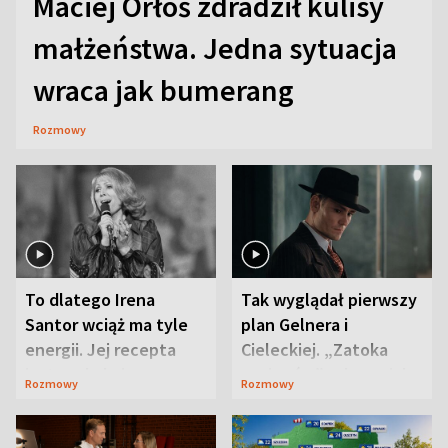
Maciej Orłoś zdradził kulisy
małżeństwa. Jedna sytuacja
wraca jak bumerang
Rozmowy
To dlatego Irena
Tak wyglądał pierwszy
Santor wciąż ma tyle
plan Gelnera i
energii. Jej recepta
Cieleckiej. „Zatoka
jest zaskakująco
szpiegów” od razu ich
Rozmowy
Rozmowy
prosta
zaskoczyła