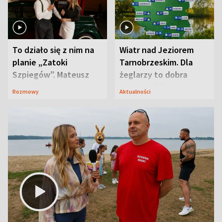
To działo się z nim na
Wiatr nad Jeziorem
planie „Zatoki
Tarnobrzeskim. Dla
Szpiegów”. Mateusz
żeglarzy to dobra
Janicki odsłonił
wiadomość
Rozmowy
Aktualności
aktorski sekret