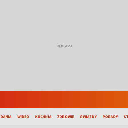
DANIA
WIDEO
KUCHNIA
ZDROWIE
GWIAZDY
PORADY
S