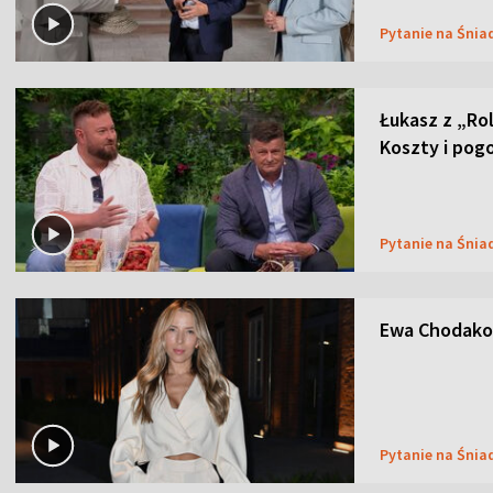
Pytanie na Śnia
Łukasz z „Ro
Koszty i pog
Pytanie na Śnia
Ewa Chodakow
Pytanie na Śnia