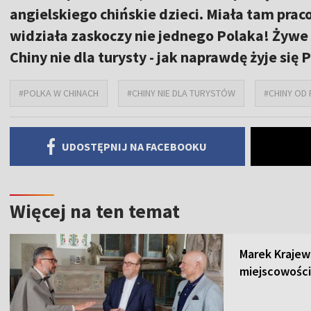
angielskiego chińskie dzieci. Miała tam praco
widziała zaskoczy nie jednego Polaka! Żywe 
Chiny nie dla turysty - jak naprawdę żyje się
#POLKA W CHINACH
#CHINY NIE DLA TURYSTÓW
#CHINY OD
UDOSTĘPNIJ NA FACEBOOKU
Więcej na ten temat
Marek Krajew
miejscowości