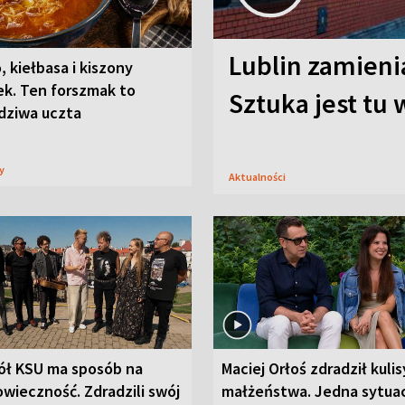
Lublin zamienia
, kiełbasa i kiszony
ek. Ten forszmak to
Sztuka jest tu
dziwa uczta
sy
Aktualności
ół KSU ma sposób na
Maciej Orłoś zdradził kulis
wieczność. Zdradzili swój
małżeństwa. Jedna sytua