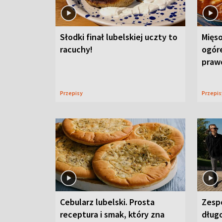
Słodki finał lubelskiej uczty to
Mięso
racuchy!
ogór
praw
Przepisy
Przepi
Cebularz lubelski. Prosta
Zesp
receptura i smak, który zna
długo