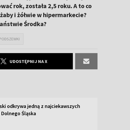
wać rok, została 2,5 roku. A to co
żaby i żółwie w hipermarkecie?
 Państwie Środka?
 PODSZEWKI
UDOSTĘPNIJ NA X
ski odkrywa jedną z najciekawszych
 Dolnego Śląska