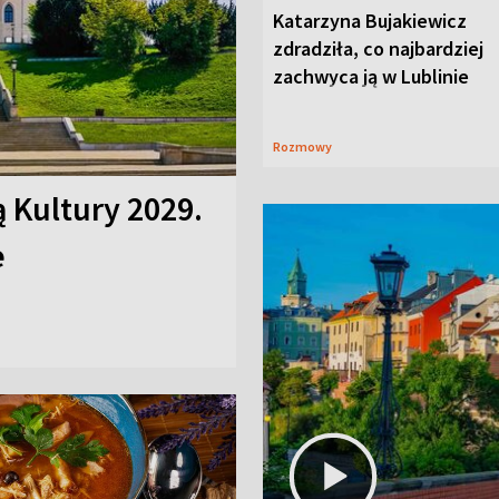
Katarzyna Bujakiewicz
zdradziła, co najbardziej
zachwyca ją w Lublinie
Rozmowy
ą Kultury 2029.
e