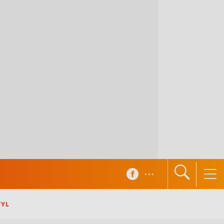
...
TYL