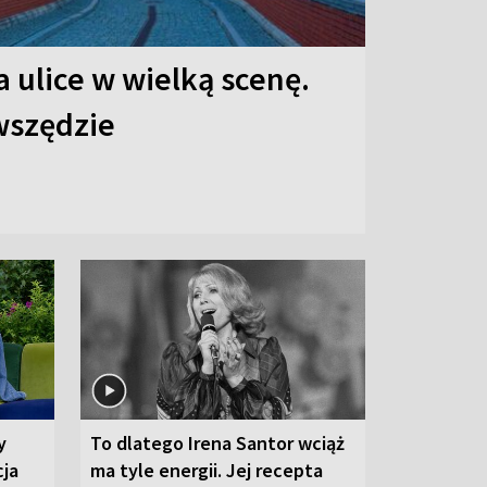
 ulice w wielką scenę.
 wszędzie
y
To dlatego Irena Santor wciąż
cja
ma tyle energii. Jej recepta