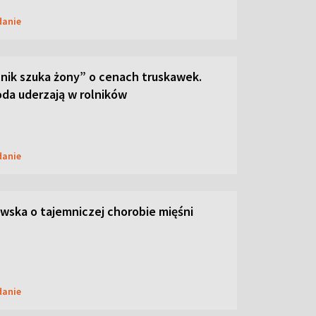
danie
lnik szuka żony” o cenach truskawek.
oda uderzają w rolników
danie
ska o tajemniczej chorobie mięśni
danie