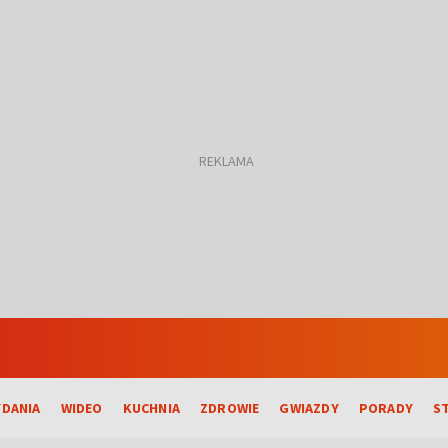
DANIA
WIDEO
KUCHNIA
ZDROWIE
GWIAZDY
PORADY
S