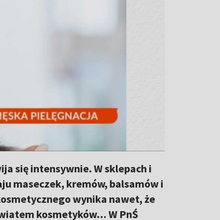
a się intensywnie. W sklepach i
zaju maseczek, kremów, balsamów i
kosmetycznego wynika nawet, że
ę światem kosmetyków… W PnŚ