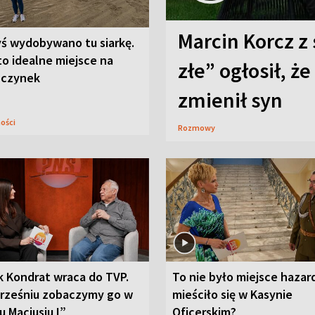
Marcin Korcz z 
yś wydobywano tu siarkę.
to idealne miejsce na
złe” ogłosił, że
czynek
zmienił syn
ności
Rozmowy
k Kondrat wraca do TVP.
To nie było miejsce hazar
rześniu zobaczymy go w
mieściło się w Kasynie
u Maciusiu I”
Oficerskim?