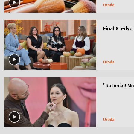
Uroda
Finał 8. edyc
Uroda
"Ratunku! Moj
Uroda