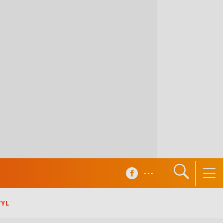
...
TYL