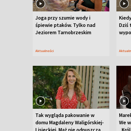
Joga przy szumie wody i
Kied
śpiewie ptaków. Tylko nad
Dziś 
Jeziorem Tarnobrzeskim
wypo
Aktualności
Aktual
Tak wygląda pakowanie w
Mare
domu Magdaleny Waligórskiej-
We w
Lisieckiej. Mąż nie odpuszcza
„Król