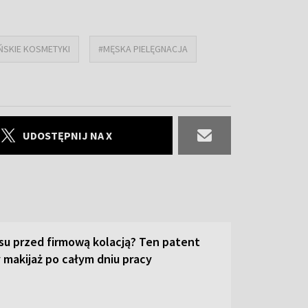
SKIE KOSMETYKI
#MĘSKA PIELĘGNACJA
UDOSTĘPNIJ NA X
su przed firmową kolacją? Ten patent
 makijaż po całym dniu pracy