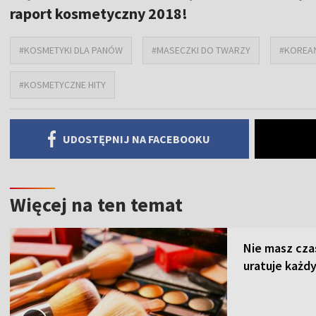
raport kosmetyczny 2018!
#KOSMETYKI DLA PANÓW
#MASECZKI DO TWARZY
#KOREAŃ
#KOSMETYCZNE HITY
UDOSTĘPNIJ NA FACEBOOKU
Więcej na ten temat
Nie masz cza
uratuje każdy