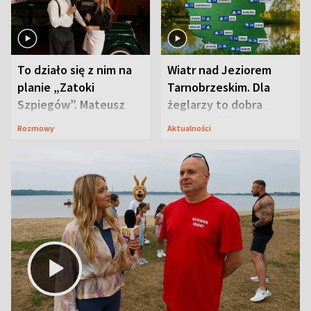
To działo się z nim na
Wiatr nad Jeziorem
planie „Zatoki
Tarnobrzeskim. Dla
Szpiegów”. Mateusz
żeglarzy to dobra
Janicki odsłonił
wiadomość
Rozmowy
Aktualności
aktorski sekret