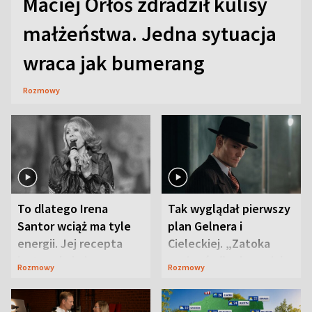
Maciej Orłoś zdradził kulisy
małżeństwa. Jedna sytuacja
wraca jak bumerang
Rozmowy
To dlatego Irena
Tak wyglądał pierwszy
Santor wciąż ma tyle
plan Gelnera i
energii. Jej recepta
Cieleckiej. „Zatoka
jest zaskakująco
szpiegów” od razu ich
Rozmowy
Rozmowy
prosta
zaskoczyła