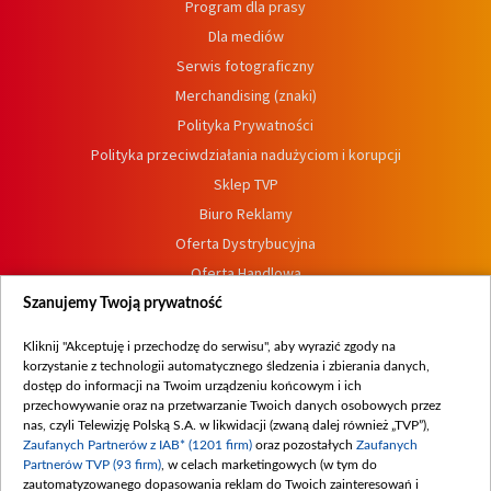
Program dla prasy
Dla mediów
Serwis fotograficzny
Merchandising (znaki)
Polityka Prywatności
Polityka przeciwdziałania nadużyciom i korupcji
Sklep TVP
Biuro Reklamy
Oferta Dystrybucyjna
Oferta Handlowa
Dostępność
Szanujemy Twoją prywatność
Moje zgody
Kliknij "Akceptuję i przechodzę do serwisu", aby wyrazić zgody na
Procedura zgłoszeń wewnętrznych
korzystanie z technologii automatycznego śledzenia i zbierania danych,
dostęp do informacji na Twoim urządzeniu końcowym i ich
przechowywanie oraz na przetwarzanie Twoich danych osobowych przez
nas, czyli Telewizję Polską S.A. w likwidacji (zwaną dalej również „TVP”),
Zaufanych Partnerów z IAB* (1201 firm)
oraz pozostałych
Zaufanych
Partnerów TVP (93 firm)
, w celach marketingowych (w tym do
zautomatyzowanego dopasowania reklam do Twoich zainteresowań i