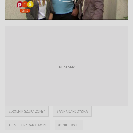
#„ROLNIK SZUKA ŻONY”
#ANNA BARDOWSKA
#GRZEGORZ BARDOWSKI
#UNIEJOWICE