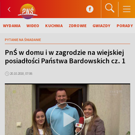
WYDANIA
WIDEO
KUCHNIA
ZDROWIE
GWIAZDY
PORADY
PYTANIE NA ŚNIADANIE
PnŚ w domu i w zagrodzie na wiejskiej
posiadłości Państwa Bardowskich cz. 1
20.10.2018, 07:06