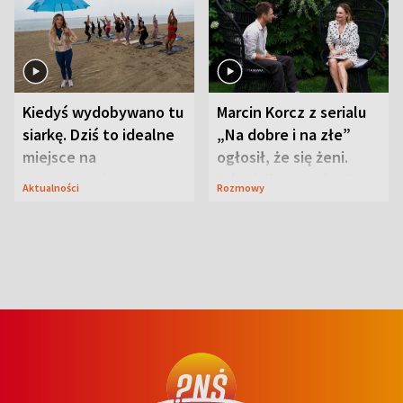
Kiedyś wydobywano tu
Marcin Korcz z serialu
siarkę. Dziś to idealne
„Na dobre i na złe”
miejsce na
ogłosił, że się żeni.
wypoczynek
Zdradził, co zmienił
Aktualności
Rozmowy
syn