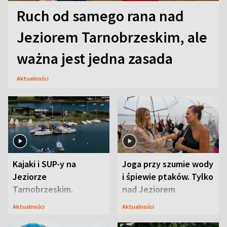
Ruch od samego rana nad
Jeziorem Tarnobrzeskim, ale
ważna jest jedna zasada
Aktualności
Kajaki i SUP-y na
Joga przy szumie wody
Jeziorze
i śpiewie ptaków. Tylko
Tarnobrzeskim.
nad Jeziorem
Przyrodnicy zwracają
Tarnobrzeskim
Aktualności
Aktualności
uwagę na coś jeszcze