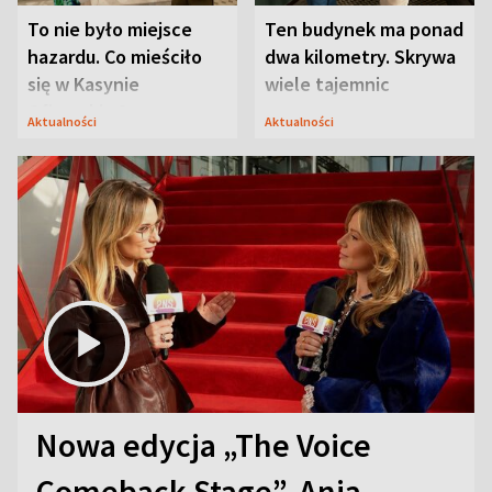
To nie było miejsce
Ten budynek ma ponad
hazardu. Co mieściło
dwa kilometry. Skrywa
się w Kasynie
wiele tajemnic
Oficerskim?
Aktualności
Aktualności
Nowa edycja „The Voice
Comeback Stage”. Ania