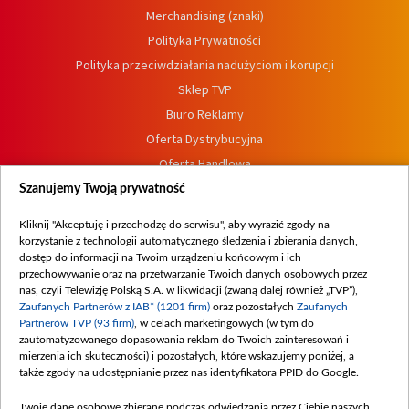
Merchandising (znaki)
Polityka Prywatności
Polityka przeciwdziałania nadużyciom i korupcji
Sklep TVP
Biuro Reklamy
Oferta Dystrybucyjna
Oferta Handlowa
Dostępność
Szanujemy Twoją prywatność
Moje zgody
Kliknij "Akceptuję i przechodzę do serwisu", aby wyrazić zgody na
Procedura zgłoszeń wewnętrznych
korzystanie z technologii automatycznego śledzenia i zbierania danych,
dostęp do informacji na Twoim urządzeniu końcowym i ich
przechowywanie oraz na przetwarzanie Twoich danych osobowych przez
nas, czyli Telewizję Polską S.A. w likwidacji (zwaną dalej również „TVP”),
Zaufanych Partnerów z IAB* (1201 firm)
oraz pozostałych
Zaufanych
Partnerów TVP (93 firm)
, w celach marketingowych (w tym do
zautomatyzowanego dopasowania reklam do Twoich zainteresowań i
mierzenia ich skuteczności) i pozostałych, które wskazujemy poniżej, a
także zgody na udostępnianie przez nas identyfikatora PPID do Google.
Twoje dane osobowe zbierane podczas odwiedzania przez Ciebie naszych