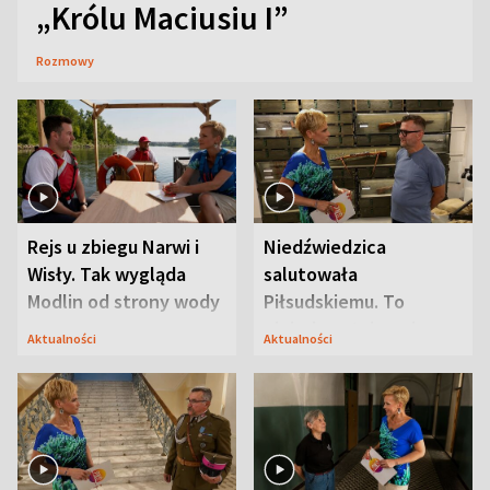
„Królu Maciusiu I”
Rozmowy
Rejs u zbiegu Narwi i
Niedźwiedzica
Wisły. Tak wygląda
salutowała
Modlin od strony wody
Piłsudskiemu. To
niejedyna tajemnica
Aktualności
Aktualności
Modlina