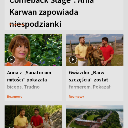
Karwan zapowiada
niespodzianki
Rozmowy
Anna z „Sanatorium
Gwiazdor „Barw
miłości” pokazała
szczęścia” został
biceps. Trudno
farmerem. Pokazał
uwierzyć, co przeszła
swoje niezwykłe
Rozmowy
Rozmowy
wcześniej
ranczo