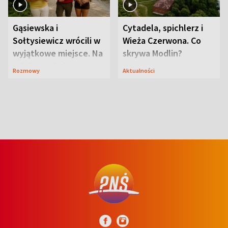
Gąsiewska i
Cytadela, spichlerz i
Sołtysiewicz wrócili w
Wieża Czerwona. Co
wyjątkowe miejsce. Na
skrywa Modlin?
szlaku czekał
Rozmowy
Aktualności
niedźwiedź