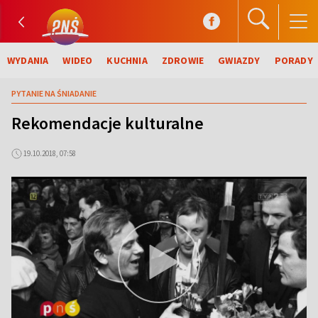
WYDANIA
WIDEO
KUCHNIA
ZDROWIE
GWIAZDY
PORADY
PYTANIE NA ŚNIADANIE
Rekomendacje kulturalne
19.10.2018, 07:58