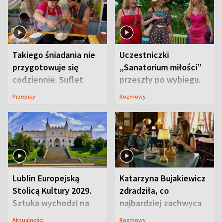
Takiego śniadania nie
Uczestniczki
przygotowuje się
„Sanatorium miłości”
codziennie. Suflet
przeszły po wybiegu.
serowy zachwyca
Te stylizacje
Przepisy
Rozmowy
smakiem
przyciągały wzrok
Lublin Europejską
Katarzyna Bujakiewicz
Stolicą Kultury 2029.
zdradziła, co
Sztuka wychodzi na
najbardziej zachwyca
ulice
ją w Lublinie
Aktualności
Rozmowy