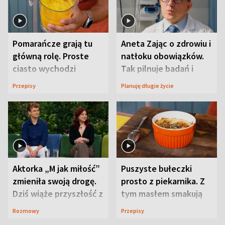
Pomarańcze grają tu
Aneta Zając o zdrowiu i
główną rolę. Proste
natłoku obowiązków.
ciasto wychodzi
Tak pilnuje badań i
wyjątkowo wilgotne
wizyt
Przepisy
Planuję długie życie
Aktorka „M jak miłość”
Puszyste bułeczki
zmieniła swoją drogę.
prosto z piekarnika. Z
Dziś wiąże przyszłość z
tym masłem smakują
neurobiologią
jeszcze lepiej
Rozmowy
Przepisy