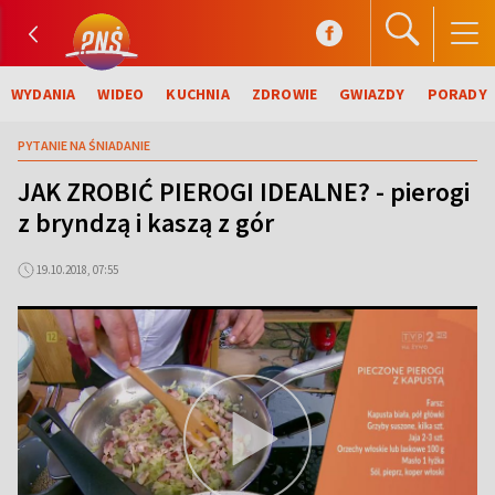
WYDANIA
WIDEO
KUCHNIA
ZDROWIE
GWIAZDY
PORADY
PYTANIE NA ŚNIADANIE
JAK ZROBIĆ PIEROGI IDEALNE? - pierogi
z bryndzą i kaszą z gór
19.10.2018, 07:55