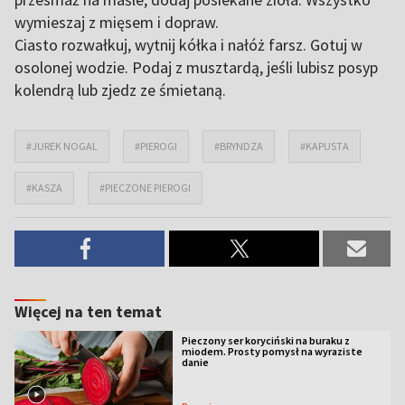
wymieszaj z mięsem i dopraw.
Ciasto rozwałkuj, wytnij kółka i nałóż farsz. Gotuj w
osolonej wodzie. Podaj z musztardą, jeśli lubisz posyp
kolendrą lub zjedz ze śmietaną.
#JUREK NOGAL
#PIEROGI
#BRYNDZA
#KAPUSTA
#KASZA
#PIECZONE PIEROGI
Więcej na ten temat
Pieczony ser koryciński na buraku z
miodem. Prosty pomysł na wyraziste
danie