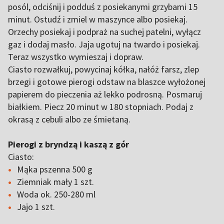
posól, odciśnij i podduś z posiekanymi grzybami 15
minut. Ostudź i zmiel w maszynce albo posiekaj.
Orzechy posiekaj i podpraż na suchej patelni, wyłącz
gaz i dodaj masło. Jaja ugotuj na twardo i posiekaj.
Teraz wszystko wymieszaj i dopraw.
Ciasto rozwałkuj, powycinaj kółka, nałóż farsz, zlep
brzegi i gotowe pierogi odstaw na blaszce wyłożonej
papierem do pieczenia aż lekko podrosną. Posmaruj
białkiem. Piecz 20 minut w 180 stopniach. Podaj z
okrasą z cebuli albo ze śmietaną.
Pierogi z bryndzą i kaszą z gór
Ciasto:
Mąka pszenna 500 g
Ziemniak mały 1 szt.
Woda ok. 250-280 ml
Jajo 1 szt.