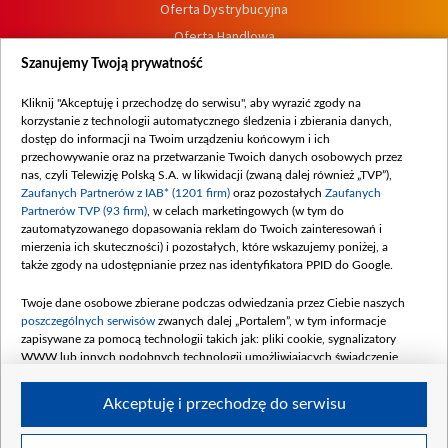
Oferta Dystrybucyjna
Oferta Handlowa
Dostępność
Szanujemy Twoją prywatność
Moje zgody
Kliknij "Akceptuję i przechodzę do serwisu", aby wyrazić zgody na
Procedura zgłoszeń wewnętrznych
korzystanie z technologii automatycznego śledzenia i zbierania danych,
dostęp do informacji na Twoim urządzeniu końcowym i ich
przechowywanie oraz na przetwarzanie Twoich danych osobowych przez
nas, czyli Telewizję Polską S.A. w likwidacji (zwaną dalej również „TVP”),
Zaufanych Partnerów z IAB* (1201 firm)
oraz pozostałych
Zaufanych
Partnerów TVP (93 firm)
, w celach marketingowych (w tym do
zautomatyzowanego dopasowania reklam do Twoich zainteresowań i
mierzenia ich skuteczności) i pozostałych, które wskazujemy poniżej, a
także zgody na udostępnianie przez nas identyfikatora PPID do Google.
Twoje dane osobowe zbierane podczas odwiedzania przez Ciebie naszych
poszczególnych serwisów
zwanych dalej „Portalem”, w tym informacje
zapisywane za pomocą technologii takich jak: pliki cookie, sygnalizatory
WWW lub innych podobnych technologii umożliwiających świadczenie
dopasowanych i bezpiecznych usług, personalizację treści oraz reklam,
udostępnianie funkcji mediów społecznościowych oraz analizowanie ruchu
Akceptuję i przechodzę do serwisu
w Internecie.