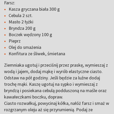
Farsz:
Kasza gryczana biała 300 g
Cebula 2 szt.
Masło 2 łyżki
Bryndza 200 g
Boczek wędzony 100 g
Pieprz
Olej do smażenia
Konfitura ze śliwek, śmietana
Ziemniaka ugotuj i przeciśnij przez praskę, wymieszaj z
wodą i jajem, dodaj mąkę i wyrób elastyczne ciasto.
Odstaw na pół godziny. Jeśli będzie za luźne dodaj
trochę mąki. Kaszę ugotuj na sypko i wymieszaj z
bryndzą i posiekana cebulą podduszoną na maśle oraz
kawałeczkami boczku, dopraw.
Ciasto rozwałkuj, powycinaj kółka, nałóż farsz i smaż w
rozgrzanym oleju aż się przyrumienią. Podaj ze