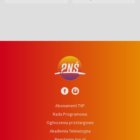
Abonament TVP
Rada Programowa
Ogłoszenia przetargowe
Akademia Telewizyjna
Regulamin tvp.pl