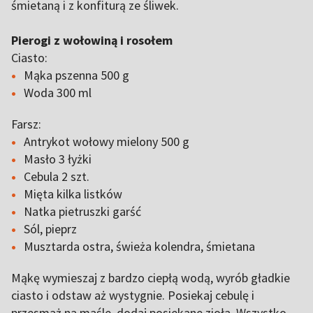
śmietaną i z konfiturą ze śliwek.
Pierogi z wołowiną i rosołem
Ciasto:
Mąka pszenna 500 g
Woda 300 ml
Farsz:
Antrykot wołowy mielony 500 g
Masło 3 łyżki
Cebula 2 szt.
Mięta kilka listków
Natka pietruszki garść
Sól, pieprz
Musztarda ostra, świeża kolendra, śmietana
Mąkę wymieszaj z bardzo ciepłą wodą, wyrób gładkie
ciasto i odstaw aż wystygnie. Posiekaj cebulę i
przesmaż na maśle, dodaj posiekane zioła. Wszystko