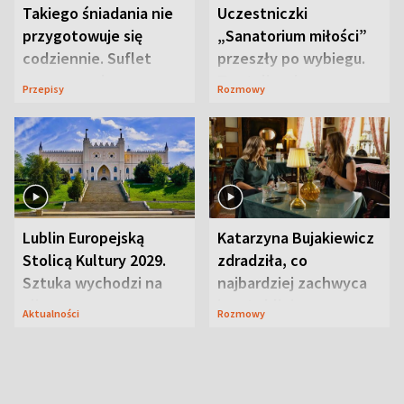
Takiego śniadania nie
Uczestniczki
przygotowuje się
„Sanatorium miłości”
codziennie. Suflet
przeszły po wybiegu.
serowy zachwyca
Te stylizacje
Przepisy
Rozmowy
smakiem
przyciągały wzrok
Lublin Europejską
Katarzyna Bujakiewicz
Stolicą Kultury 2029.
zdradziła, co
Sztuka wychodzi na
najbardziej zachwyca
ulice
ją w Lublinie
Aktualności
Rozmowy