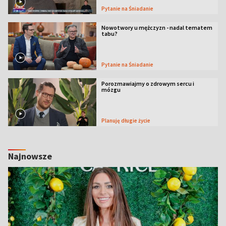
Pytanie na Śniadanie
Nowotwory u mężczyzn - nadal tematem
tabu?
Pytanie na Śniadanie
Porozmawiajmy o zdrowym sercu i
mózgu
Planuję długie życie
Najnowsze