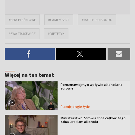
#SERY PLEŚNIOWE
#CAMEMBERT
#MATTHIEU BONDU
#EWA TRUSEWICZ
#DIETETYK
Więcej na ten temat
Porozmawiajmy o wpływie alkoholu na
zdrowie
Planuję długie życie
Ministerstwo Zdrowia chce całkowitego
zakazu reklam alkoholu