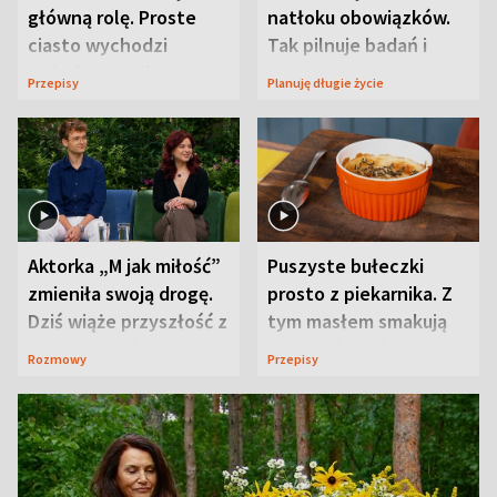
główną rolę. Proste
natłoku obowiązków.
ciasto wychodzi
Tak pilnuje badań i
wyjątkowo wilgotne
wizyt
Przepisy
Planuję długie życie
Aktorka „M jak miłość”
Puszyste bułeczki
zmieniła swoją drogę.
prosto z piekarnika. Z
Dziś wiąże przyszłość z
tym masłem smakują
neurobiologią
jeszcze lepiej
Rozmowy
Przepisy