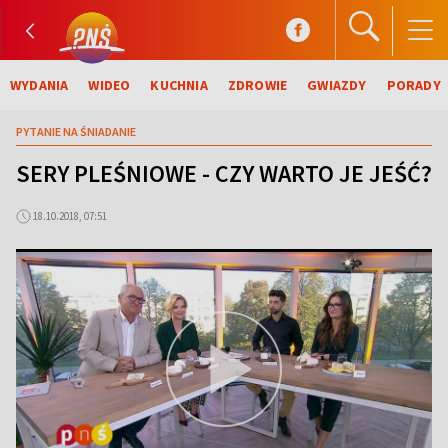
WYDANIA
WIDEO
KUCHNIA
ZDROWIE
GWIAZDY
PORADY
PYTANIE NA ŚNIADANIE
SERY PLEŚNIOWE - CZY WARTO JE JEŚĆ?
18.10.2018, 07:51