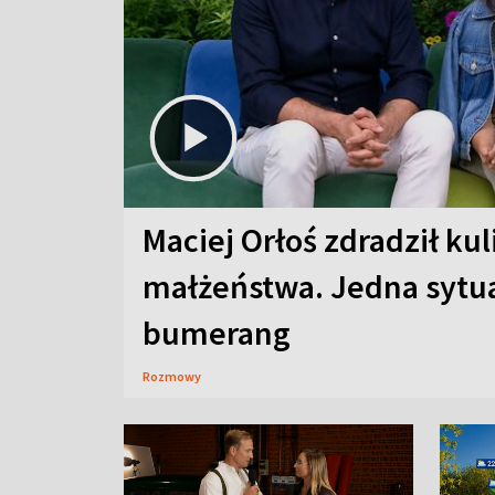
Maciej Orłoś zdradził kul
małżeństwa. Jedna sytua
bumerang
Rozmowy