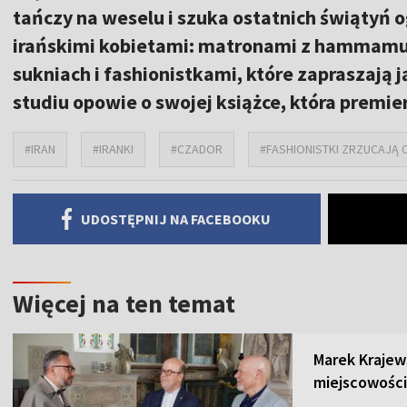
tańczy na weselu i szuka ostatnich świątyń o
irańskimi kobietami: matronami z hammamu
sukniach i fashionistkami, które zapraszają
studiu opowie o swojej książce, która premier
#IRAN
#IRANKI
#CZADOR
#FASHIONISTKI ZRZUCAJĄ
UDOSTĘPNIJ NA FACEBOOKU
Więcej na ten temat
Marek Krajew
miejscowości