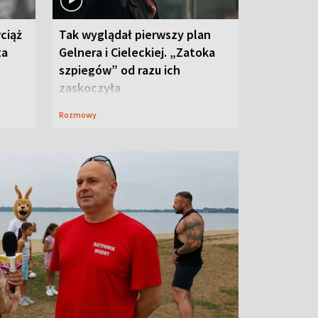
ciąż
Tak wyglądał pierwszy plan
ta
Gelnera i Cieleckiej. „Zatoka
szpiegów” od razu ich
zaskoczyła
Rozmowy