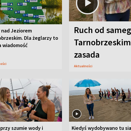
Ruch od sameg
r nad Jeziorem
brzeskim. Dla żeglarzy to
Tarnobrzeskim,
a wiadomość
zasada
ności
Aktualności
przy szumie wody i
Kiedyś wydobywano tu sia