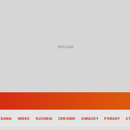
DANIA
WIDEO
KUCHNIA
ZDROWIE
GWIAZDY
PORADY
S