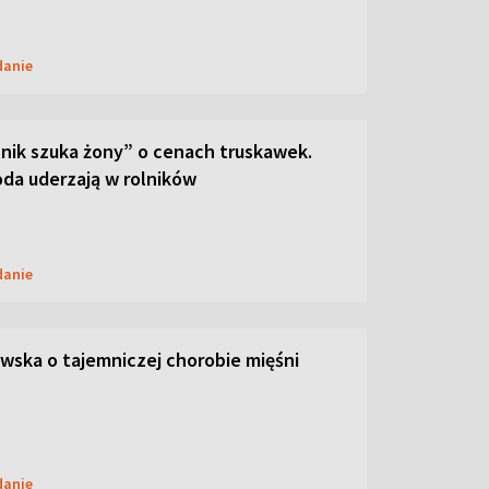
danie
lnik szuka żony” o cenach truskawek.
oda uderzają w rolników
danie
ska o tajemniczej chorobie mięśni
danie