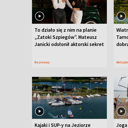
To działo się z nim na planie
Wiat
„Zatoki Szpiegów”. Mateusz
Tarno
Janicki odsłonił aktorski sekret
dobr
Rozmowy
Aktual
Kajaki i SUP-y na Jeziorze
Joga 