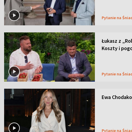
Pytanie na Śnia
Łukasz z „Ro
Koszty i pog
Pytanie na Śnia
Ewa Chodakow
Pytanie na Śnia