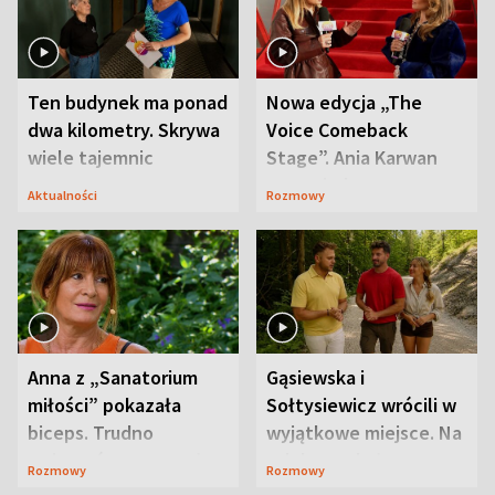
Ten budynek ma ponad
Nowa edycja „The
dwa kilometry. Skrywa
Voice Comeback
wiele tajemnic
Stage”. Ania Karwan
zapowiada
Aktualności
Rozmowy
niespodzianki
Anna z „Sanatorium
Gąsiewska i
miłości” pokazała
Sołtysiewicz wrócili w
biceps. Trudno
wyjątkowe miejsce. Na
uwierzyć, co przeszła
szlaku czekał
Rozmowy
Rozmowy
wcześniej
niedźwiedź