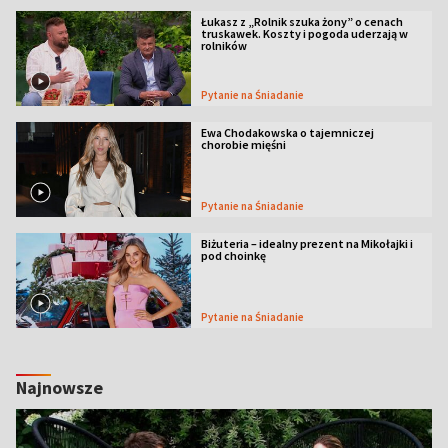
Łukasz z „Rolnik szuka żony” o cenach
truskawek. Koszty i pogoda uderzają w
rolników
Pytanie na Śniadanie
Ewa Chodakowska o tajemniczej
chorobie mięśni
Pytanie na Śniadanie
Biżuteria – idealny prezent na Mikołajki i
pod choinkę
Pytanie na Śniadanie
Najnowsze