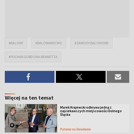
#BALONY
#BALONIARSTWO
#ZAWODY BALONOWE
#PUCHAR GORDONA BENNETTA
Więcej na ten temat
Marek Krajewski odkrywa jedną z
najciekawszych miejscowości Dolnego
Śląska
Pytanie na Śniadanie