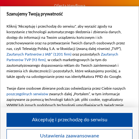
Oferta Handlowa
Dostępność
Szanujemy Twoją prywatność
Moje zgody
Kliknij "Akceptuję i przechodzę do serwisu", aby wyrazić zgody na
Procedura zgłoszeń wewnętrznych
korzystanie z technologii automatycznego śledzenia i zbierania danych,
dostęp do informacji na Twoim urządzeniu końcowym i ich
przechowywanie oraz na przetwarzanie Twoich danych osobowych przez
nas, czyli Telewizję Polską S.A. w likwidacji (zwaną dalej również „TVP”),
Zaufanych Partnerów z IAB* (1201 firm)
oraz pozostałych
Zaufanych
Partnerów TVP (93 firm)
, w celach marketingowych (w tym do
zautomatyzowanego dopasowania reklam do Twoich zainteresowań i
mierzenia ich skuteczności) i pozostałych, które wskazujemy poniżej, a
także zgody na udostępnianie przez nas identyfikatora PPID do Google.
Twoje dane osobowe zbierane podczas odwiedzania przez Ciebie naszych
poszczególnych serwisów
zwanych dalej „Portalem”, w tym informacje
zapisywane za pomocą technologii takich jak: pliki cookie, sygnalizatory
WWW lub innych podobnych technologii umożliwiających świadczenie
dopasowanych i bezpiecznych usług, personalizację treści oraz reklam,
udostępnianie funkcji mediów społecznościowych oraz analizowanie ruchu
Akceptuję i przechodzę do serwisu
w Internecie.
Twoje dane osobowe zbierane podczas odwiedzania przez Ciebie
Ustawienia zaawansowane