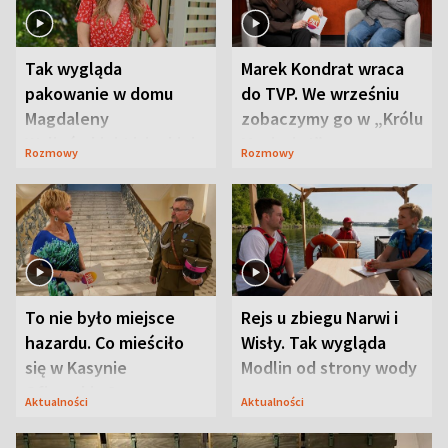
Tak wygląda
Marek Kondrat wraca
pakowanie w domu
do TVP. We wrześniu
Magdaleny
zobaczymy go w „Królu
Waligórskiej-Lisieckiej.
Maciusiu I”
Rozmowy
Rozmowy
Mąż nie odpuszcza
To nie było miejsce
Rejs u zbiegu Narwi i
hazardu. Co mieściło
Wisły. Tak wygląda
się w Kasynie
Modlin od strony wody
Oficerskim?
Aktualności
Aktualności