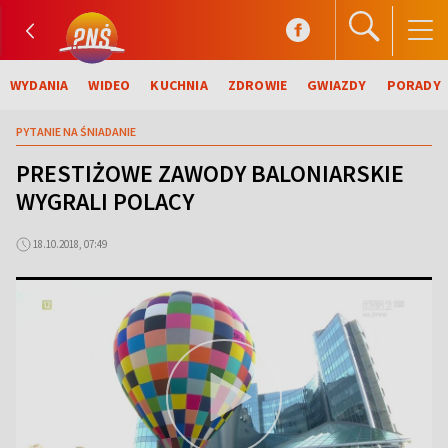
WYDANIA
WIDEO
KUCHNIA
ZDROWIE
GWIAZDY
PORADY
PYTANIE NA ŚNIADANIE
PRESTIŻOWE ZAWODY BALONIARSKIE
WYGRALI POLACY
18.10.2018, 07:49