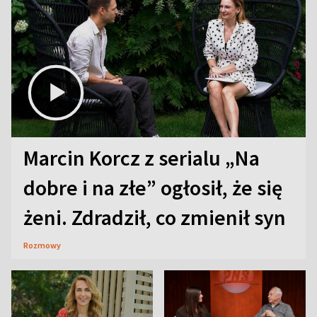
Marcin Korcz z serialu „Na
dobre i na złe” ogłosił, że się
żeni. Zdradził, co zmienił syn
Rozmowy