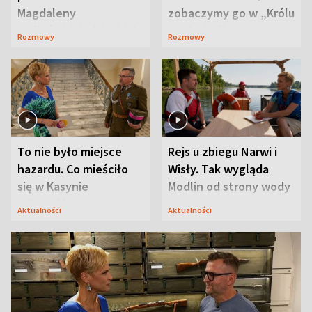
Magdaleny
zobaczymy go w „Królu
Waligórskiej-Lisieckiej.
Maciusiu I”
Rozmowy
Rozmowy
Mąż nie odpuszcza
To nie było miejsce
Rejs u zbiegu Narwi i
hazardu. Co mieściło
Wisły. Tak wygląda
się w Kasynie
Modlin od strony wody
Oficerskim?
Aktualności
Aktualności