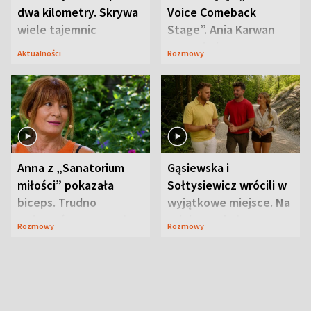
dwa kilometry. Skrywa
Voice Comeback
wiele tajemnic
Stage”. Ania Karwan
zapowiada
Aktualności
Rozmowy
niespodzianki
Anna z „Sanatorium
Gąsiewska i
miłości” pokazała
Sołtysiewicz wrócili w
biceps. Trudno
wyjątkowe miejsce. Na
uwierzyć, co przeszła
szlaku czekał
Rozmowy
Rozmowy
wcześniej
niedźwiedź