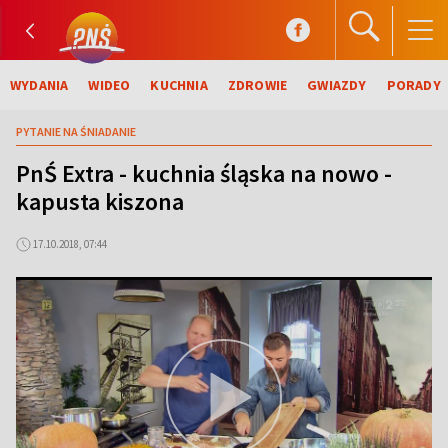
WYDANIA
WIDEO
KUCHNIA
ZDROWIE
GWIAZDY
PORADY
PYTANIE NA ŚNIADANIE
PnŚ Extra - kuchnia śląska na nowo -
kapusta kiszona
17.10.2018, 07:44