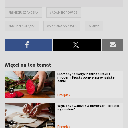
#REMIGIUSZ RĄCZKA
#ADAM BOROWICZ
#KUCHNIA ŚLĄSKA
#KISZONA KAPUSTA
#ŻUREK
Więcej na ten temat
Pieczony ser koryciński na buraku z
miodem. Prosty pomysł na wyraziste
danie
Przepisy
Wędzony twarożek w pierogach – prosto,
a genialnie!
Przepisy