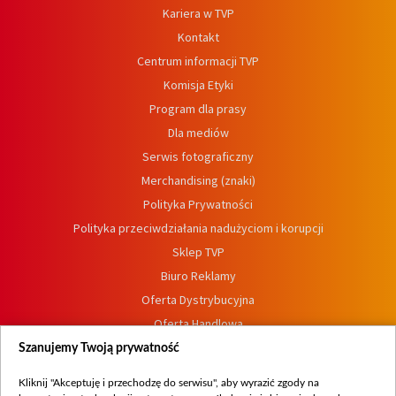
Kariera w TVP
Kontakt
Centrum informacji TVP
Komisja Etyki
Program dla prasy
Dla mediów
Serwis fotograficzny
Merchandising (znaki)
Polityka Prywatności
Polityka przeciwdziałania nadużyciom i korupcji
Sklep TVP
Biuro Reklamy
Oferta Dystrybucyjna
Oferta Handlowa
Dostępność
Szanujemy Twoją prywatność
Moje zgody
Kliknij "Akceptuję i przechodzę do serwisu", aby wyrazić zgody na
Procedura zgłoszeń wewnętrznych