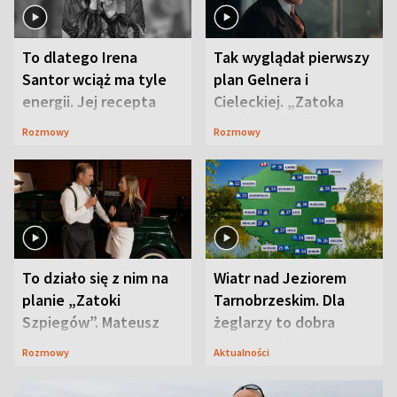
To dlatego Irena
Tak wyglądał pierwszy
Santor wciąż ma tyle
plan Gelnera i
energii. Jej recepta
Cieleckiej. „Zatoka
jest zaskakująco
szpiegów” od razu ich
Rozmowy
Rozmowy
prosta
zaskoczyła
To działo się z nim na
Wiatr nad Jeziorem
planie „Zatoki
Tarnobrzeskim. Dla
Szpiegów”. Mateusz
żeglarzy to dobra
Janicki odsłonił
wiadomość
Rozmowy
Aktualności
aktorski sekret