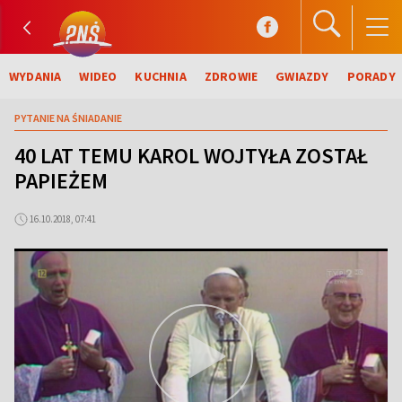
WYDANIA
WIDEO
KUCHNIA
ZDROWIE
GWIAZDY
PORADY
PYTANIE NA ŚNIADANIE
40 LAT TEMU KAROL WOJTYŁA ZOSTAŁ
PAPIEŻEM
16.10.2018, 07:41