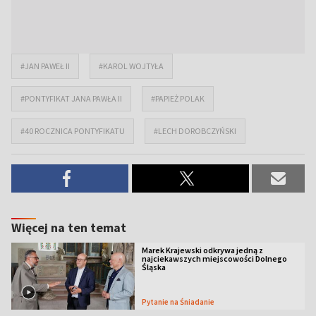
#JAN PAWEŁ II
#KAROL WOJTYŁA
#PONTYFIKAT JANA PAWŁA II
#PAPIEŻ POLAK
#40 ROCZNICA PONTYFIKATU
#LECH DOROBCZYŃSKI
Więcej na ten temat
Marek Krajewski odkrywa jedną z
najciekawszych miejscowości Dolnego
Śląska
Pytanie na Śniadanie