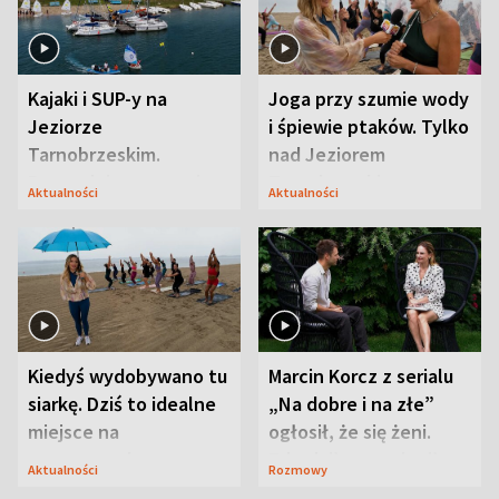
Kajaki i SUP-y na
Joga przy szumie wody
Jeziorze
i śpiewie ptaków. Tylko
Tarnobrzeskim.
nad Jeziorem
Przyrodnicy zwracają
Tarnobrzeskim
Aktualności
Aktualności
uwagę na coś jeszcze
Kiedyś wydobywano tu
Marcin Korcz z serialu
siarkę. Dziś to idealne
„Na dobre i na złe”
miejsce na
ogłosił, że się żeni.
wypoczynek
Zdradził, co zmienił
Aktualności
Rozmowy
syn