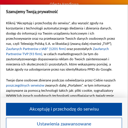
Oferta Handlowa
Dostępność
Szanujemy Twoją prywatność
Moje zgody
Kliknij "Akceptuję i przechodzę do serwisu", aby wyrazić zgody na
Procedura zgłoszeń wewnętrznych
korzystanie z technologii automatycznego śledzenia i zbierania danych,
dostęp do informacji na Twoim urządzeniu końcowym i ich
przechowywanie oraz na przetwarzanie Twoich danych osobowych przez
nas, czyli Telewizję Polską S.A. w likwidacji (zwaną dalej również „TVP”),
Zaufanych Partnerów z IAB* (1201 firm)
oraz pozostałych
Zaufanych
Partnerów TVP (93 firm)
, w celach marketingowych (w tym do
zautomatyzowanego dopasowania reklam do Twoich zainteresowań i
mierzenia ich skuteczności) i pozostałych, które wskazujemy poniżej, a
także zgody na udostępnianie przez nas identyfikatora PPID do Google.
Twoje dane osobowe zbierane podczas odwiedzania przez Ciebie naszych
poszczególnych serwisów
zwanych dalej „Portalem”, w tym informacje
zapisywane za pomocą technologii takich jak: pliki cookie, sygnalizatory
WWW lub innych podobnych technologii umożliwiających świadczenie
dopasowanych i bezpiecznych usług, personalizację treści oraz reklam,
udostępnianie funkcji mediów społecznościowych oraz analizowanie ruchu
Akceptuję i przechodzę do serwisu
w Internecie.
Twoje dane osobowe zbierane podczas odwiedzania przez Ciebie
Ustawienia zaawansowane
poszczególnych serwisów
na Portalu, takie jak adresy IP, identyfikatory