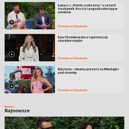
Łukasz z „Rolnik szuka żony” o cenach
truskawek. Koszty i pogoda uderzają w
rolników
Pytanie na Śniadanie
Ewa Chodakowska o tajemniczej
chorobie mięśni
Pytanie na Śniadanie
Biżuteria – idealny prezent na Mikołajki i
pod choinkę
Pytanie na Śniadanie
Najnowsze