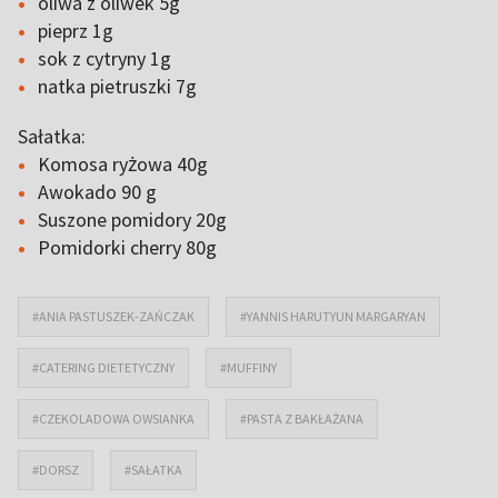
oliwa z oliwek 5g
pieprz 1g
sok z cytryny 1g
natka pietruszki 7g
Sałatka:
Komosa ryżowa 40g
Awokado 90 g
Suszone pomidory 20g
Pomidorki cherry 80g
#ANIA PASTUSZEK-ZAŃCZAK
#YANNIS HARUTYUN MARGARYAN
#CATERING DIETETYCZNY
#MUFFINY
#CZEKOLADOWA OWSIANKA
#PASTA Z BAKŁAŻANA
#DORSZ
#SAŁATKA