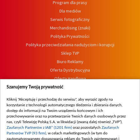
Program dla prasy
Dla mediów
Serwis fotograficzny
Merchandising (znaki)
Polityka Prywatności
Polityka przeciwdziałania nadużyciom i korupcji
Sklep TVP
Biuro Reklamy
Oferta Dystrybucyjna
Oferta Handlowa
Dostępność
Szanujemy Twoją prywatność
Moje zgody
Kliknij "Akceptuję i przechodzę do serwisu", aby wyrazić zgody na
Procedura zgłoszeń wewnętrznych
korzystanie z technologii automatycznego śledzenia i zbierania danych,
dostęp do informacji na Twoim urządzeniu końcowym i ich
przechowywanie oraz na przetwarzanie Twoich danych osobowych przez
nas, czyli Telewizję Polską S.A. w likwidacji (zwaną dalej również „TVP”),
Zaufanych Partnerów z IAB* (1201 firm)
oraz pozostałych
Zaufanych
Partnerów TVP (93 firm)
, w celach marketingowych (w tym do
zautomatyzowanego dopasowania reklam do Twoich zainteresowań i