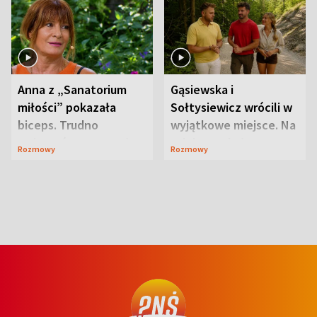
Anna z „Sanatorium
Gąsiewska i
miłości” pokazała
Sołtysiewicz wrócili w
biceps. Trudno
wyjątkowe miejsce. Na
uwierzyć, co przeszła
szlaku czekał
Rozmowy
Rozmowy
wcześniej
niedźwiedź