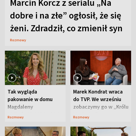
Marcin Korcz z serialu „Na
dobre i na złe” ogłosił, że się
żeni. Zdradził, co zmienił syn
Rozmowy
Tak wygląda
Marek Kondrat wraca
pakowanie w domu
do TVP. We wrześniu
Magdaleny
zobaczymy go w „Królu
Waligórskiej-Lisieckiej.
Maciusiu I”
Rozmowy
Rozmowy
Mąż nie odpuszcza