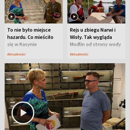
To nie było miejsce
Rejs u zbiegu Narwi i
hazardu. Co mieściło
Wisły. Tak wygląda
się w Kasynie
Modlin od strony wody
Oficerskim?
Aktualności
Aktualności