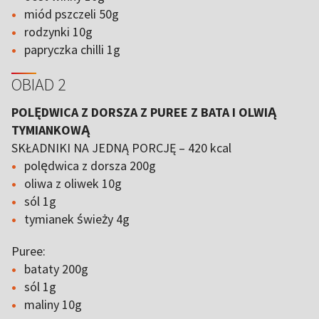
miód pszczeli 50g
rodzynki 10g
papryczka chilli 1g
OBIAD 2
POLĘDWICA Z DORSZA Z PUREE Z BATA I OLWIĄ
TYMIANKOWĄ
SKŁADNIKI NA JEDNĄ PORCJĘ – 420 kcal
polędwica z dorsza 200g
oliwa z oliwek 10g
sól 1g
tymianek świeży 4g
Puree:
bataty 200g
sól 1g
maliny 10g