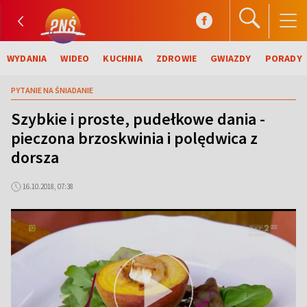
WYDANIA
WIDEO
KUCHNIA
ZDROWIE
GWIAZDY
PORADY
PYTANIE NA ŚNIADANIE
Szybkie i proste, pudełkowe dania -
pieczona brzoskwinia i polędwica z
dorsza
16.10.2018, 07:38