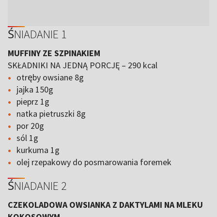
ŚNIADANIE 1
MUFFINY ZE SZPINAKIEM
SKŁADNIKI NA JEDNĄ PORCJĘ – 290 kcal
otręby owsiane 8g
jajka 150g
pieprz 1g
natka pietruszki 8g
por 20g
sól 1g
kurkuma 1g
olej rzepakowy do posmarowania foremek
ŚNIADANIE 2
CZEKOLADOWA OWSIANKA Z DAKTYLAMI NA MLEKU
KOKOSOWYM