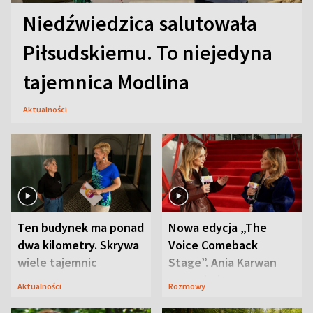
Niedźwiedzica salutowała
Piłsudskiemu. To niejedyna
tajemnica Modlina
Aktualności
Ten budynek ma ponad
Nowa edycja „The
dwa kilometry. Skrywa
Voice Comeback
wiele tajemnic
Stage”. Ania Karwan
zapowiada
Aktualności
Rozmowy
niespodzianki