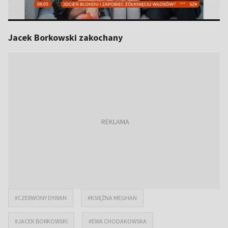
Jacek Borkowski zakochany
#CZERWONY DYWAN
#KSIĘŻNA MEGHAN
#JACEK BORKOWSKI
#EWA CHODAKOWSKA