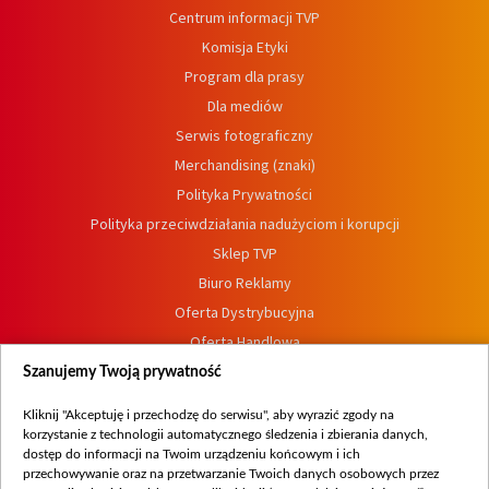
Centrum informacji TVP
Komisja Etyki
Program dla prasy
Dla mediów
Serwis fotograficzny
Merchandising (znaki)
Polityka Prywatności
Polityka przeciwdziałania nadużyciom i korupcji
Sklep TVP
Biuro Reklamy
Oferta Dystrybucyjna
Oferta Handlowa
Dostępność
Szanujemy Twoją prywatność
Moje zgody
Kliknij "Akceptuję i przechodzę do serwisu", aby wyrazić zgody na
Procedura zgłoszeń wewnętrznych
korzystanie z technologii automatycznego śledzenia i zbierania danych,
dostęp do informacji na Twoim urządzeniu końcowym i ich
przechowywanie oraz na przetwarzanie Twoich danych osobowych przez