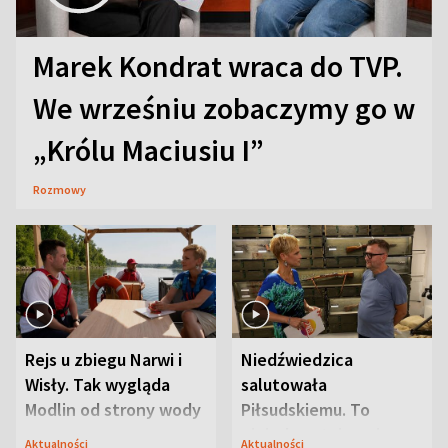
Marek Kondrat wraca do TVP.
We wrześniu zobaczymy go w
„Królu Maciusiu I”
Rozmowy
Rejs u zbiegu Narwi i
Niedźwiedzica
Wisły. Tak wygląda
salutowała
Modlin od strony wody
Piłsudskiemu. To
niejedyna tajemnica
Aktualności
Aktualności