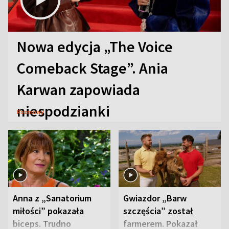
Nowa edycja „The Voice
Comeback Stage”. Ania
Karwan zapowiada
niespodzianki
Rozmowy
Anna z „Sanatorium
Gwiazdor „Barw
miłości” pokazała
szczęścia” został
biceps. Trudno
farmerem. Pokazał