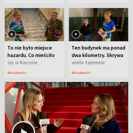
Modlina
To nie było miejsce
Ten budynek ma ponad
hazardu. Co mieściło
dwa kilometry. Skrywa
się w Kasynie
wiele tajemnic
Oficerskim?
Aktualności
Aktualności