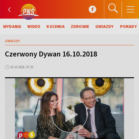
WYDANIA
WIDEO
KUCHNIA
ZDROWIE
GWIAZDY
PORADY
GWIAZDY
Czerwony Dywan 16.10.2018
16.10.2018, 07:35