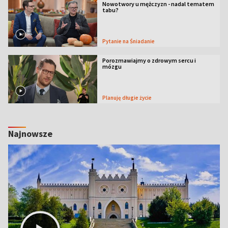
Nowotwory u mężczyzn - nadal tematem
tabu?
Pytanie na Śniadanie
Porozmawiajmy o zdrowym sercu i
mózgu
Planuję długie życie
Najnowsze