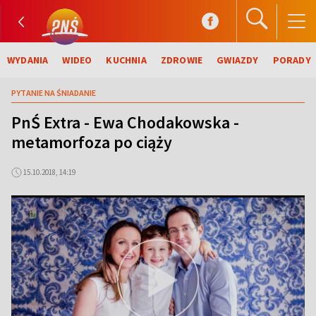
WYDANIA
WIDEO
KUCHNIA
ZDROWIE
GWIAZDY
PORADY
PYTANIE NA ŚNIADANIE
PnŚ Extra - Ewa Chodakowska -
metamorfoza po ciąży
15.10.2018, 14:19