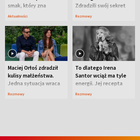
smak, który zna
Zdradzili swój sekret
Lubelszczyzna
Aktualności
Rozmowy
Maciej Orłoś zdradził
To dlatego Irena
kulisy małżeństwa.
Santor wciąż ma tyle
Jedna sytuacja wraca
energii. Jej recepta
jak bumerang
jest zaskakująco
Rozmowy
Rozmowy
prosta