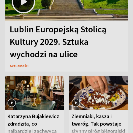
Lublin Europejską Stolicą
Kultury 2029. Sztuka
wychodzi na ulice
Aktualności
Katarzyna Bujakiewicz
Ziemniaki, kasza i
zdradziła, co
twaróg. Tak powstaje
najbardziej zachwyca
słynny piróg biłgorajski