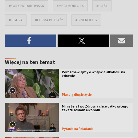
#EWA CHODAKOWSKA
#METAMORFOZA
#CIĄŻA
#FIGURA
#FORMA PO CIĄŻY
#GINEKOLOG
Więcej na ten temat
Porozmawiajmy o wpływie alkoholu na
zdrowie
Planuję długie życie
Ministerstwo Zdrowia chce całkowitego
zakazu reklam alkoholu
Pytanie na Śniadanie