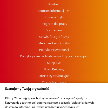
Kontakt
Centrum informacji TVP
Komisja Etyki
Program dla prasy
Dla mediów
Serwis fotograficzny
Merchandising (znaki)
Polityka Prywatności
Polityka przeciwdziałania nadużyciom i korupcji
Sklep TVP
Biuro Reklamy
Oferta Dystrybucyjna
Oferta Handlowa
Dostępność
Szanujemy Twoją prywatność
Moje zgody
Kliknij "Akceptuję i przechodzę do serwisu", aby wyrazić zgody na
Procedura zgłoszeń wewnętrznych
korzystanie z technologii automatycznego śledzenia i zbierania danych,
dostęp do informacji na Twoim urządzeniu końcowym i ich