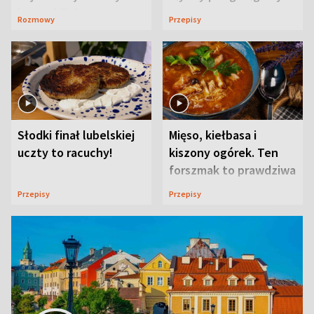
ją w Lublinie
Rozmowy
Przepisy
Słodki finał lubelskiej
Mięso, kiełbasa i
uczty to racuchy!
kiszony ogórek. Ten
forszmak to prawdziwa
uczta
Przepisy
Przepisy