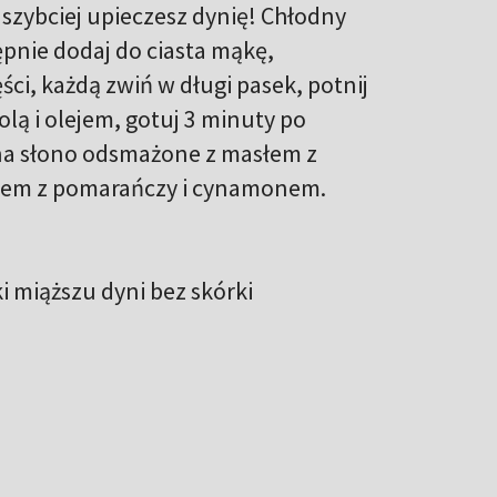
 szybciej upieczesz dynię! Chłodny
ępnie dodaj do ciasta mąkę,
ści, każdą zwiń w długi pasek, potnij
lą i olejem, gotuj 3 minuty po
 na słono odsmażone z masłem z
sokiem z pomarańczy i cynamonem.
ki miąższu dyni bez skórki