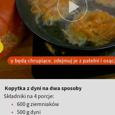
Kopytka z dyni na dwa sposoby
Składniki na 4 porcje:
600 g ziemniaków
500 g dyni