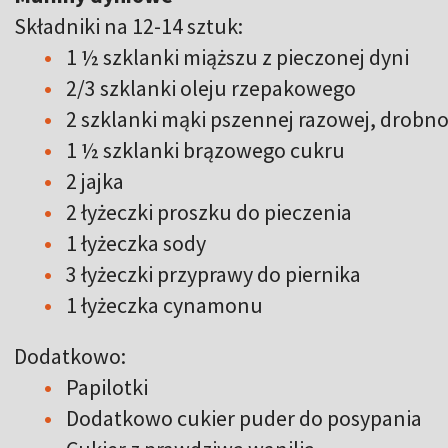
Składniki na 12-14 sztuk:
1 ½ szklanki miąższu z pieczonej dyni
2/3 szklanki oleju rzepakowego
2 szklanki mąki pszennej razowej, drobn
1 ½ szklanki brązowego cukru
2 jajka
2 łyżeczki proszku do pieczenia
1 łyżeczka sody
3 łyżeczki przyprawy do piernika
1 łyżeczka cynamonu
Dodatkowo:
Papilotki
Dodatkowo cukier puder do posypania