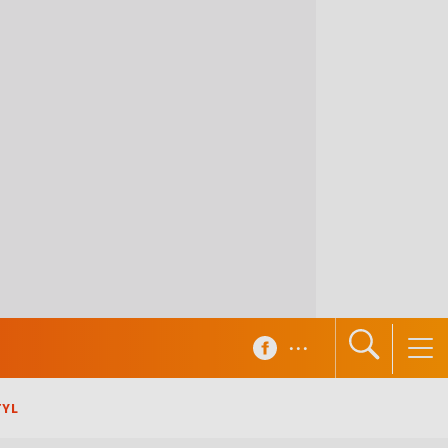
...
TYL