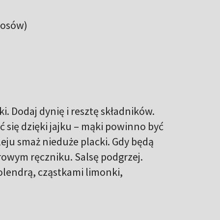
hosów)
i. Dodaj dynię i resztę składników.
ć się dzięki jajku – mąki powinno być
eju smaż nieduże placki. Gdy będą
erowym ręczniku. Salsę podgrzej.
kolendrą, cząstkami limonki,