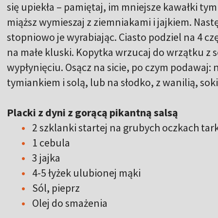
się upiekła – pamiętaj, im mniejsze kawałki tym
miąższ wymieszaj z ziemniakami i jajkiem. Nast
stopniowo je wyrabiając. Ciasto podziel na 4 czę
na małe kluski. Kopytka wrzucaj do wrzątku z so
wypłynięciu. Osącz na sicie, po czym podawaj:
tymiankiem i solą, lub na słodko, z wanilią, 
Placki z dyni z gorącą pikantną salsą
2 szklanki startej na grubych oczkach tar
1 cebula
3 jajka
4-5 łyżek ulubionej mąki
Sól, pieprz
Olej do smażenia