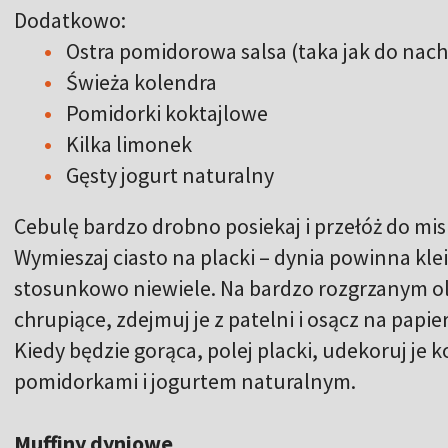
Dodatkowo:
Ostra pomidorowa salsa (taka jak do nac
Świeża kolendra
Pomidorki koktajlowe
Kilka limonek
Gęsty jogurt naturalny
Cebulę bardzo drobno posiekaj i przełóż do misk
Wymieszaj ciasto na placki – dynia powinna klei
stosunkowo niewiele. Na bardzo rozgrzanym ol
chrupiące, zdejmuj je z patelni i osącz na papi
Kiedy będzie gorąca, polej placki, udekoruj je 
pomidorkami i jogurtem naturalnym.
Muffiny dyniowe