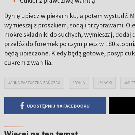
Cukier z prawdziwą wanilią
Dynię upiecz w piekarniku, a potem wystudź. M
wymieszaj z proszkiem, sodą i przyprawami. Olej 
mokre składniki do suchych, wymieszaj, dodaj 
przełóż do foremek po czym piecz w 180 stopni
będą upieczone. Kiedy będą gotowe, posyp c
cukrem z wanilią.
#ANNA PASTUSZKA-ZAŃCZAK
#DYNIA
#PLACKI
#MUFF
UDOSTĘPNIJ NA FACEBOOKU
Więcej na ten temat