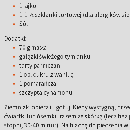
1 jajko
1-1 ½ szklanki tortowej (dla alergików zi
Sól
Dodatki:
70 g masła
gałązki świeżego tymianku
tarty parmezan
1 op. cukru z wanilią
1 pomarańcza
szczypta cynamonu
Ziemniaki obierz i ugotuj. Kiedy wystygną, prze
ćwiartki lub ósemki i razem ze skórką (lecz bez
stopni, 30-40 minut). Na blachę do pieczenia wl