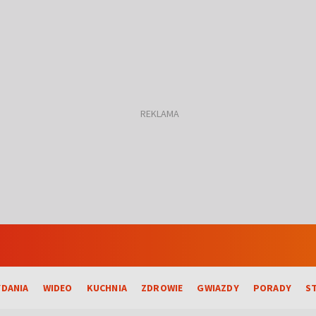
DANIA
WIDEO
KUCHNIA
ZDROWIE
GWIAZDY
PORADY
S