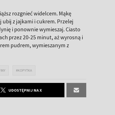
iąższ rozgnieć widelcem. Mąkę
ubij z jajkami i cukrem. Przelej
dynię i ponownie wymieszaj. Ciasto
ach przez 20-25 minut, aż wyrosną i
ukrem pudrem, wymieszanym z
INY
#KOPYTKA
UDOSTĘPNIJ NA X