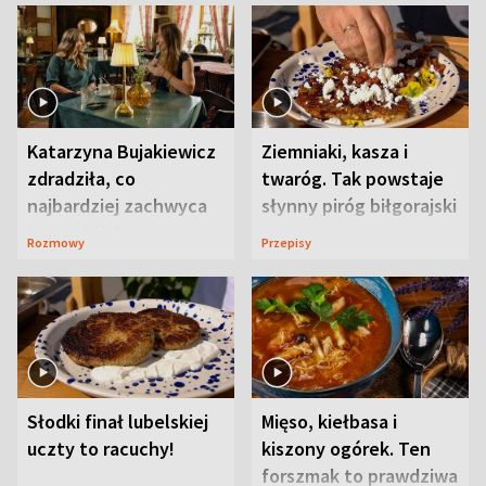
Katarzyna Bujakiewicz
Ziemniaki, kasza i
zdradziła, co
twaróg. Tak powstaje
najbardziej zachwyca
słynny piróg biłgorajski
ją w Lublinie
Rozmowy
Przepisy
Słodki finał lubelskiej
Mięso, kiełbasa i
uczty to racuchy!
kiszony ogórek. Ten
forszmak to prawdziwa