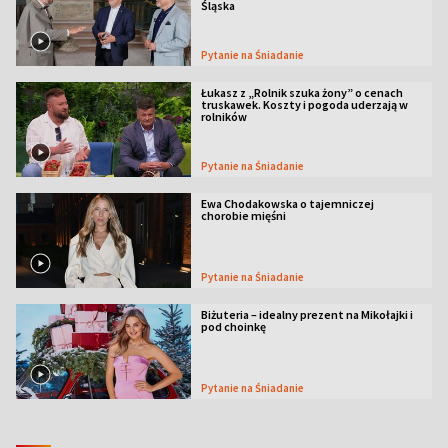
Śląska
Pytanie na Śniadanie
Łukasz z „Rolnik szuka żony” o cenach
truskawek. Koszty i pogoda uderzają w
rolników
Pytanie na Śniadanie
Ewa Chodakowska o tajemniczej
chorobie mięśni
Pytanie na Śniadanie
Biżuteria – idealny prezent na Mikołajki i
pod choinkę
Pytanie na Śniadanie