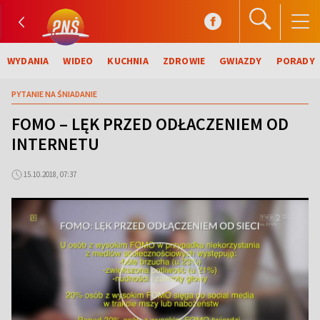
WYDANIA
WIDEO
KUCHNIA
ZDROWIE
GWIAZDY
PORADY
PYTANIE NA ŚNIADANIE
FOMO – LĘK PRZED ODŁACZENIEM OD
INTERNETU
15.10.2018, 07:37