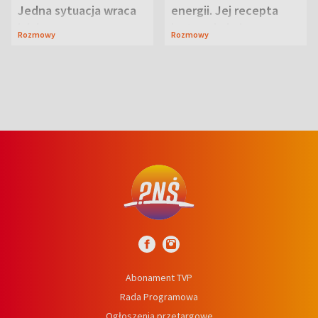
Jedna sytuacja wraca
energii. Jej recepta
jak bumerang
jest zaskakująco
Rozmowy
Rozmowy
prosta
Abonament TVP
Rada Programowa
Ogłoszenia przetargowe