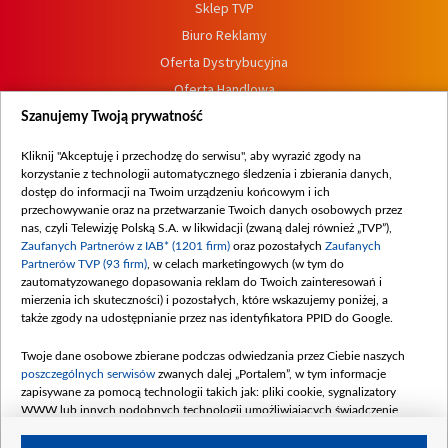
Sklep TVP
Biuro Reklamy
Oferta Dystrybucyjna
Oferta Handlowa
Dostępność
Szanujemy Twoją prywatność
Moje zgody
Kliknij "Akceptuję i przechodzę do serwisu", aby wyrazić zgody na
Procedura zgłoszeń wewnętrznych
korzystanie z technologii automatycznego śledzenia i zbierania danych,
dostęp do informacji na Twoim urządzeniu końcowym i ich
przechowywanie oraz na przetwarzanie Twoich danych osobowych przez
nas, czyli Telewizję Polską S.A. w likwidacji (zwaną dalej również „TVP”),
Zaufanych Partnerów z IAB* (1201 firm)
oraz pozostałych
Zaufanych
Partnerów TVP (93 firm)
, w celach marketingowych (w tym do
zautomatyzowanego dopasowania reklam do Twoich zainteresowań i
mierzenia ich skuteczności) i pozostałych, które wskazujemy poniżej, a
także zgody na udostępnianie przez nas identyfikatora PPID do Google.
Twoje dane osobowe zbierane podczas odwiedzania przez Ciebie naszych
poszczególnych serwisów
zwanych dalej „Portalem”, w tym informacje
zapisywane za pomocą technologii takich jak: pliki cookie, sygnalizatory
WWW lub innych podobnych technologii umożliwiających świadczenie
dopasowanych i bezpiecznych usług, personalizację treści oraz reklam,
udostępnianie funkcji mediów społecznościowych oraz analizowanie ruchu