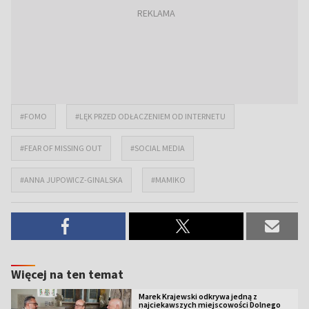
#FOMO
#LĘK PRZED ODŁACZENIEM OD INTERNETU
#FEAR OF MISSING OUT
#SOCIAL MEDIA
#ANNA JUPOWICZ-GINALSKA
#MAMIKO
Więcej na ten temat
Marek Krajewski odkrywa jedną z
najciekawszych miejscowości Dolnego