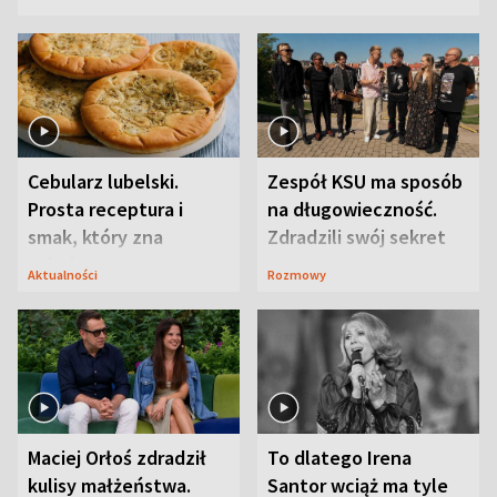
Cebularz lubelski.
Zespół KSU ma sposób
Prosta receptura i
na długowieczność.
smak, który zna
Zdradzili swój sekret
Lubelszczyzna
Aktualności
Rozmowy
Maciej Orłoś zdradził
To dlatego Irena
kulisy małżeństwa.
Santor wciąż ma tyle