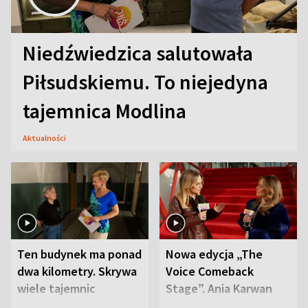
Niedźwiedzica salutowała
Piłsudskiemu. To niejedyna
tajemnica Modlina
Aktualności
Ten budynek ma ponad
Nowa edycja „The
dwa kilometry. Skrywa
Voice Comeback
wiele tajemnic
Stage”. Ania Karwan
zapowiada