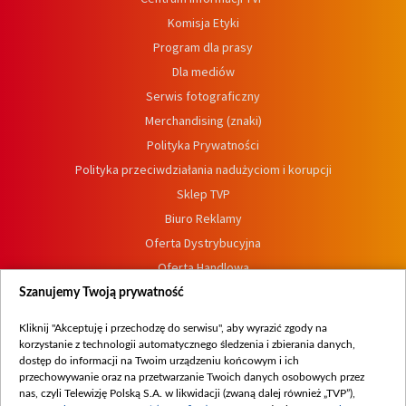
Komisja Etyki
Program dla prasy
Dla mediów
Serwis fotograficzny
Merchandising (znaki)
Polityka Prywatności
Polityka przeciwdziałania nadużyciom i korupcji
Sklep TVP
Biuro Reklamy
Oferta Dystrybucyjna
Oferta Handlowa
Dostępność
Szanujemy Twoją prywatność
Moje zgody
Kliknij "Akceptuję i przechodzę do serwisu", aby wyrazić zgody na
Procedura zgłoszeń wewnętrznych
korzystanie z technologii automatycznego śledzenia i zbierania danych,
dostęp do informacji na Twoim urządzeniu końcowym i ich
przechowywanie oraz na przetwarzanie Twoich danych osobowych przez
nas, czyli Telewizję Polską S.A. w likwidacji (zwaną dalej również „TVP”),