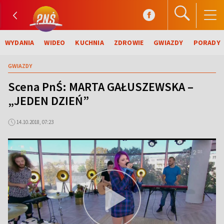
WYDANIA
WIDEO
KUCHNIA
ZDROWIE
GWIAZDY
PORADY
GWIAZDY
Scena PnŚ: MARTA GAŁUSZEWSKA –
„JEDEN DZIEŃ”
14.10.2018, 07:23