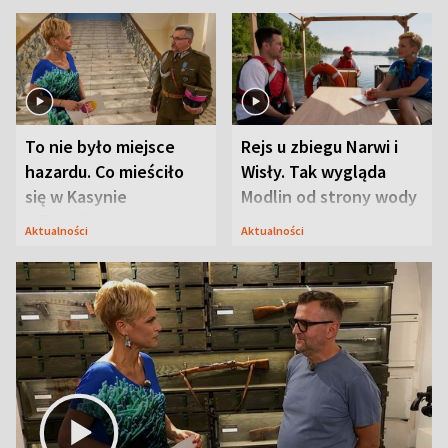
To nie było miejsce
Rejs u zbiegu Narwi i
hazardu. Co mieściło
Wisły. Tak wygląda
się w Kasynie
Modlin od strony wody
Oficerskim?
Aktualności
Aktualności