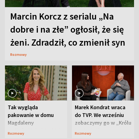
Marcin Korcz z serialu „Na
dobre i na złe” ogłosił, że się
żeni. Zdradził, co zmienił syn
Rozmowy
Tak wygląda
Marek Kondrat wraca
pakowanie w domu
do TVP. We wrześniu
Magdaleny
zobaczymy go w „Królu
Waligórskiej-Lisieckiej.
Maciusiu I”
Rozmowy
Rozmowy
Mąż nie odpuszcza