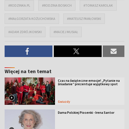
#RODZINKA.PL
#RODZINA BOSKICH
#TOMASZ KAROLAK
#MAŁGORZATA KOŻUCHOWSKA
#MATEUSZ PAWŁOWSKI
#ADAM ZDRÓJKOWSKI
#MACIEJ MUSIAŁ
Więcej na ten temat
Czas na świąteczne emocje! „Pytanie na
śniadanie” prezentuje wyjątkowy spot
Gwiazdy
Dama Polskiej Piosenki - Irena Santor