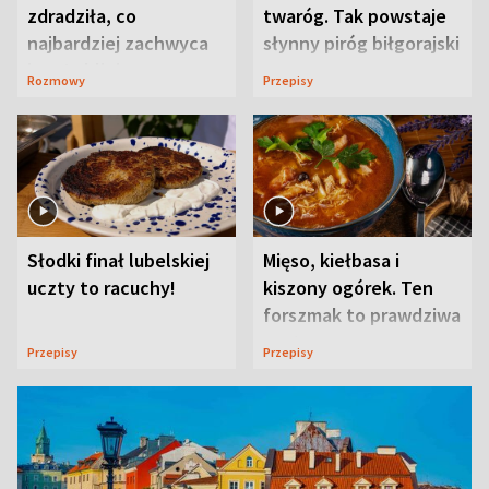
zdradziła, co
twaróg. Tak powstaje
najbardziej zachwyca
słynny piróg biłgorajski
ją w Lublinie
Rozmowy
Przepisy
Słodki finał lubelskiej
Mięso, kiełbasa i
uczty to racuchy!
kiszony ogórek. Ten
forszmak to prawdziwa
uczta
Przepisy
Przepisy