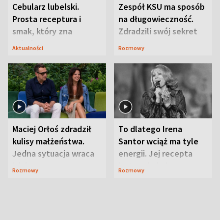
Cebularz lubelski.
Zespół KSU ma sposób
Prosta receptura i
na długowieczność.
smak, który zna
Zdradzili swój sekret
Lubelszczyzna
Aktualności
Rozmowy
Maciej Orłoś zdradził
To dlatego Irena
kulisy małżeństwa.
Santor wciąż ma tyle
Jedna sytuacja wraca
energii. Jej recepta
jak bumerang
jest zaskakująco
Rozmowy
Rozmowy
prosta