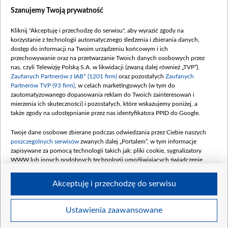
Dostępność
Szanujemy Twoją prywatność
Moje zgody
Kliknij "Akceptuję i przechodzę do serwisu", aby wyrazić zgody na
Procedura zgłoszeń wewnętrznych
korzystanie z technologii automatycznego śledzenia i zbierania danych,
dostęp do informacji na Twoim urządzeniu końcowym i ich
przechowywanie oraz na przetwarzanie Twoich danych osobowych przez
nas, czyli Telewizję Polską S.A. w likwidacji (zwaną dalej również „TVP”),
Zaufanych Partnerów z IAB* (1201 firm)
oraz pozostałych
Zaufanych
Partnerów TVP (93 firm)
, w celach marketingowych (w tym do
zautomatyzowanego dopasowania reklam do Twoich zainteresowań i
mierzenia ich skuteczności) i pozostałych, które wskazujemy poniżej, a
także zgody na udostępnianie przez nas identyfikatora PPID do Google.
Twoje dane osobowe zbierane podczas odwiedzania przez Ciebie naszych
poszczególnych serwisów
zwanych dalej „Portalem”, w tym informacje
zapisywane za pomocą technologii takich jak: pliki cookie, sygnalizatory
WWW lub innych podobnych technologii umożliwiających świadczenie
dopasowanych i bezpiecznych usług, personalizację treści oraz reklam,
udostępnianie funkcji mediów społecznościowych oraz analizowanie ruchu
Akceptuję i przechodzę do serwisu
w Internecie.
Twoje dane osobowe zbierane podczas odwiedzania przez Ciebie
Ustawienia zaawansowane
poszczególnych serwisów
na Portalu, takie jak adresy IP, identyfikatory
© 2026 Telewizja Polska S. A. w likwidacji
Twoich urządzeń końcowych i identyfikatory plików cookie, informacje o