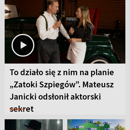
To działo się z nim na planie
„Zatoki Szpiegów”. Mateusz
Janicki odsłonił aktorski
sekret
Rozmowy