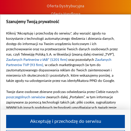
Oferta Dystrybucyjna
Oferta Handlowa
Dostępność
Szanujemy Twoją prywatność
Moje zgody
Kliknij "Akceptuję i przechodzę do serwisu", aby wyrazić zgody na
Procedura zgłoszeń wewnętrznych
korzystanie z technologii automatycznego śledzenia i zbierania danych,
dostęp do informacji na Twoim urządzeniu końcowym i ich
przechowywanie oraz na przetwarzanie Twoich danych osobowych przez
nas, czyli Telewizję Polską S.A. w likwidacji (zwaną dalej również „TVP”),
Zaufanych Partnerów z IAB* (1201 firm)
oraz pozostałych
Zaufanych
Partnerów TVP (93 firm)
, w celach marketingowych (w tym do
zautomatyzowanego dopasowania reklam do Twoich zainteresowań i
mierzenia ich skuteczności) i pozostałych, które wskazujemy poniżej, a
także zgody na udostępnianie przez nas identyfikatora PPID do Google.
Twoje dane osobowe zbierane podczas odwiedzania przez Ciebie naszych
poszczególnych serwisów
zwanych dalej „Portalem”, w tym informacje
zapisywane za pomocą technologii takich jak: pliki cookie, sygnalizatory
WWW lub innych podobnych technologii umożliwiających świadczenie
dopasowanych i bezpiecznych usług, personalizację treści oraz reklam,
udostępnianie funkcji mediów społecznościowych oraz analizowanie ruchu
Akceptuję i przechodzę do serwisu
w Internecie.