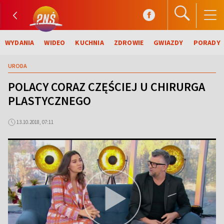
WYDANIA
WIDEO
KUCHNIA
ZDROWIE
GWIAZDY
PORADY
URODA
POLACY CORAZ CZĘŚCIEJ U CHIRURGA
PLASTYCZNEGO
13.10.2018, 07:11