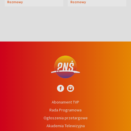
Rozmowy
Rozmowy
Mąż nie odpuszcza
Abonament TVP
Rada Programowa
Ogłoszenia przetargowe
Akademia Telewizyjna