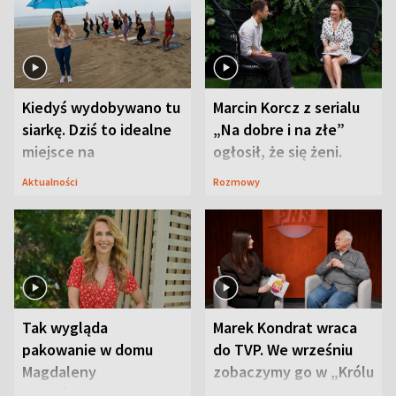
Kiedyś wydobywano tu
Marcin Korcz z serialu
siarkę. Dziś to idealne
„Na dobre i na złe”
miejsce na
ogłosił, że się żeni.
wypoczynek
Zdradził, co zmienił
Aktualności
Rozmowy
syn
Tak wygląda
Marek Kondrat wraca
pakowanie w domu
do TVP. We wrześniu
Magdaleny
zobaczymy go w „Królu
Waligórskiej-Lisieckiej.
Maciusiu I”