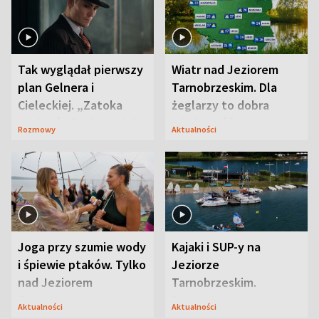
Tak wyglądał pierwszy
Wiatr nad Jeziorem
plan Gelnera i
Tarnobrzeskim. Dla
Cieleckiej. „Zatoka
żeglarzy to dobra
szpiegów” od razu ich
wiadomość
Rozmowy
Aktualności
zaskoczyła
Joga przy szumie wody
Kajaki i SUP-y na
i śpiewie ptaków. Tylko
Jeziorze
nad Jeziorem
Tarnobrzeskim.
Tarnobrzeskim
Przyrodnicy zwracają
Aktualności
Aktualności
uwagę na coś jeszcze