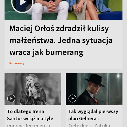
Maciej Orłoś zdradził kulisy
małżeństwa. Jedna sytuacja
wraca jak bumerang
Rozmowy
To dlatego Irena
Tak wyglądał pierwszy
Santor wciąż ma tyle
plan Gelnera i
energii. Jej recepta
Cieleckiej. „Zatoka