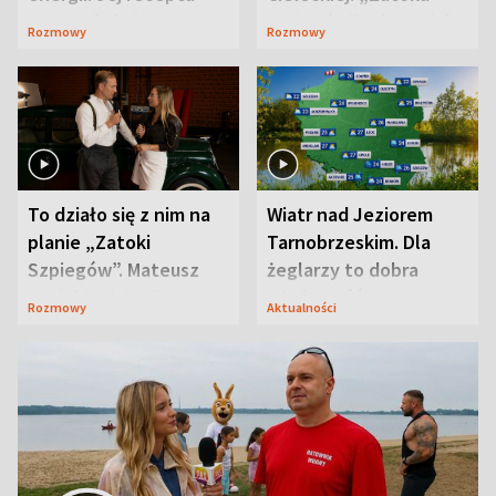
jest zaskakująco
szpiegów” od razu ich
Rozmowy
Rozmowy
prosta
zaskoczyła
To działo się z nim na
Wiatr nad Jeziorem
planie „Zatoki
Tarnobrzeskim. Dla
Szpiegów”. Mateusz
żeglarzy to dobra
Janicki odsłonił
wiadomość
Rozmowy
Aktualności
aktorski sekret