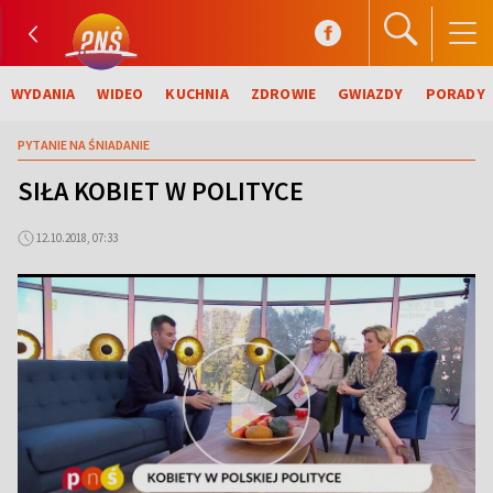
WYDANIA
WIDEO
KUCHNIA
ZDROWIE
GWIAZDY
PORADY
PYTANIE NA ŚNIADANIE
SIŁA KOBIET W POLITYCE
12.10.2018, 07:33