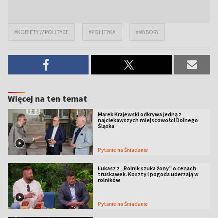
#KOBIETY W POLITYCE
#POLITYKA
#WYBORY
Więcej na ten temat
Marek Krajewski odkrywa jedną z
najciekawszych miejscowości Dolnego
Śląska
Pytanie na Śniadanie
Łukasz z „Rolnik szuka żony” o cenach
truskawek. Koszty i pogoda uderzają w
rolników
Pytanie na Śniadanie