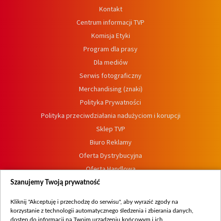
Kontakt
Centrum informacji TVP
Komisja Etyki
Program dla prasy
Dla mediów
Serwis fotograficzny
Merchandising (znaki)
Polityka Prywatności
Polityka przeciwdziałania nadużyciom i korupcji
Sklep TVP
Biuro Reklamy
Oferta Dystrybucyjna
Oferta Handlowa
Dostępność
Szanujemy Twoją prywatność
Moje zgody
Kliknij "Akceptuję i przechodzę do serwisu", aby wyrazić zgody na
Procedura zgłoszeń wewnętrznych
korzystanie z technologii automatycznego śledzenia i zbierania danych,
dostęp do informacji na Twoim urządzeniu końcowym i ich