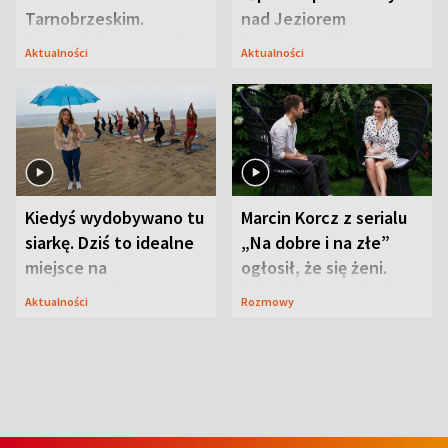
Tarnobrzeskim.
nad Jeziorem
Przyrodnicy zwracają
Tarnobrzeskim
Aktualności
Aktualności
uwagę na coś jeszcze
Kiedyś wydobywano tu
Marcin Korcz z serialu
siarkę. Dziś to idealne
„Na dobre i na złe”
miejsce na
ogłosił, że się żeni.
wypoczynek
Zdradził, co zmienił
Aktualności
Rozmowy
syn