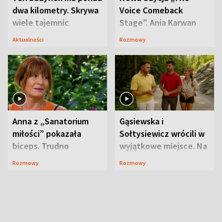
dwa kilometry. Skrywa
Voice Comeback
wiele tajemnic
Stage”. Ania Karwan
zapowiada
Aktualności
Rozmowy
niespodzianki
Anna z „Sanatorium
Gąsiewska i
miłości” pokazała
Sołtysiewicz wrócili w
biceps. Trudno
wyjątkowe miejsce. Na
uwierzyć, co przeszła
szlaku czekał
Rozmowy
Rozmowy
wcześniej
niedźwiedź