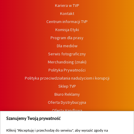
Kariera w TVP
Kontakt
Centrum informacji TVP
Komisja Etyki
Program dla prasy
Dla mediów
Serwis fotograficzny
Merchandising (znaki)
Polityka Prywatności
Polityka przeciwdziałania nadużyciom i korupcji
Sklep TVP
Biuro Reklamy
Oferta Dystrybucyjna
Oferta Handlowa
Dostępność
Szanujemy Twoją prywatność
Moje zgody
Kliknij "Akceptuję i przechodzę do serwisu", aby wyrazić zgody na