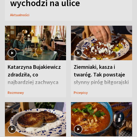
wychodzi na ulice
Aktualności
Katarzyna Bujakiewicz
Ziemniaki, kasza i
zdradziła, co
twaróg. Tak powstaje
najbardziej zachwyca
słynny piróg biłgorajski
ją w Lublinie
Rozmowy
Przepisy