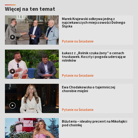
Więcej na ten temat
Marek Krajewski odkrywa jedną z
najciekawszych miejscowości Dolnego
Śląska
Pytanie na Śniadanie
Łukasz z „Rolnik szuka żony” o cenach
truskawek. Koszty i pogoda uderzają w
rolników
Pytanie na Śniadanie
Ewa Chodakowska o tajemniczej
chorobie mięśni
Pytanie na Śniadanie
Biżuteria – idealny prezent na Mikołajki i
pod choinkę