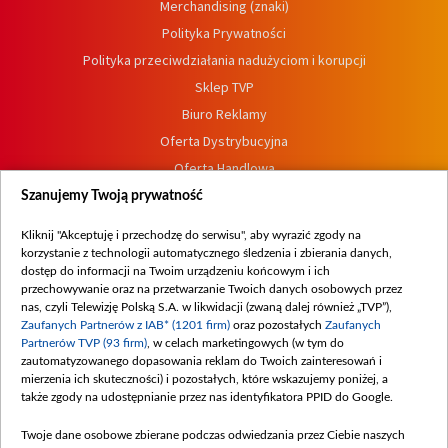
Merchandising (znaki)
Polityka Prywatności
Polityka przeciwdziałania nadużyciom i korupcji
Sklep TVP
Biuro Reklamy
Oferta Dystrybucyjna
Oferta Handlowa
Dostępność
Szanujemy Twoją prywatność
Moje zgody
Kliknij "Akceptuję i przechodzę do serwisu", aby wyrazić zgody na
Procedura zgłoszeń wewnętrznych
korzystanie z technologii automatycznego śledzenia i zbierania danych,
dostęp do informacji na Twoim urządzeniu końcowym i ich
przechowywanie oraz na przetwarzanie Twoich danych osobowych przez
nas, czyli Telewizję Polską S.A. w likwidacji (zwaną dalej również „TVP”),
Zaufanych Partnerów z IAB* (1201 firm)
oraz pozostałych
Zaufanych
Partnerów TVP (93 firm)
, w celach marketingowych (w tym do
zautomatyzowanego dopasowania reklam do Twoich zainteresowań i
mierzenia ich skuteczności) i pozostałych, które wskazujemy poniżej, a
także zgody na udostępnianie przez nas identyfikatora PPID do Google.
Twoje dane osobowe zbierane podczas odwiedzania przez Ciebie naszych