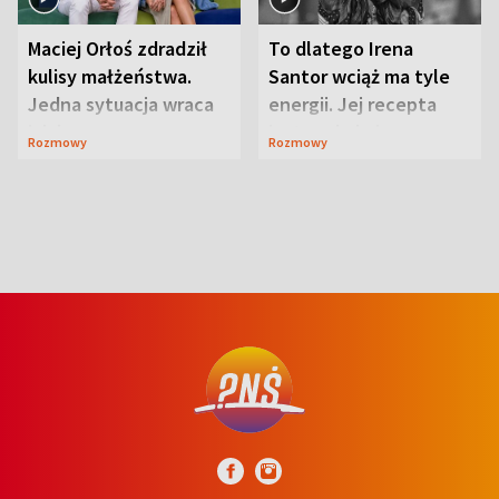
Maciej Orłoś zdradził
To dlatego Irena
kulisy małżeństwa.
Santor wciąż ma tyle
Jedna sytuacja wraca
energii. Jej recepta
jak bumerang
jest zaskakująco
Rozmowy
Rozmowy
prosta