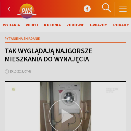
WYDANIA
WIDEO
KUCHNIA
ZDROWIE
GWIAZDY
PORADY
PYTANIE NA ŚNIADANIE
TAK WYGLĄDAJĄ NAJGORSZE
MIESZKANIA DO WYNAJĘCIA
10.10.2018, 07:47