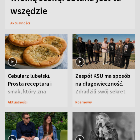
wszędzie
Aktualności
Cebularz lubelski.
Zespół KSU ma sposób
Prosta receptura i
na długowieczność.
smak, który zna
Zdradzili swój sekret
Lubelszczyzna
Aktualności
Rozmowy