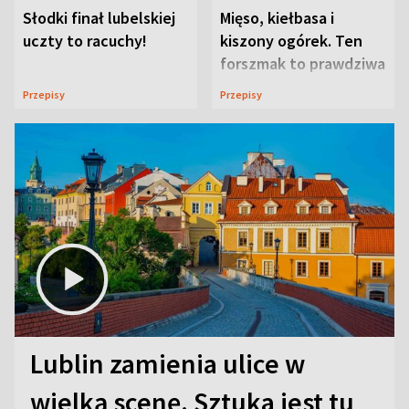
Słodki finał lubelskiej
Mięso, kiełbasa i
uczty to racuchy!
kiszony ogórek. Ten
forszmak to prawdziwa
uczta
Przepisy
Przepisy
Lublin zamienia ulice w
wielką scenę. Sztuka jest tu