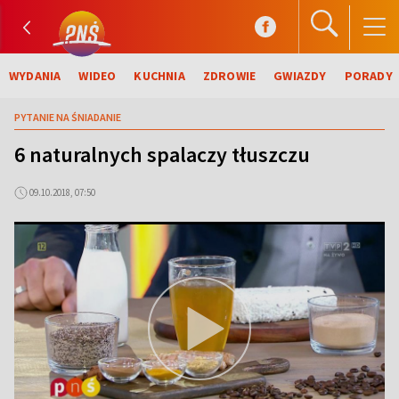
WYDANIA
WIDEO
KUCHNIA
ZDROWIE
GWIAZDY
PORADY
PYTANIE NA ŚNIADANIE
6 naturalnych spalaczy tłuszczu
09.10.2018, 07:50