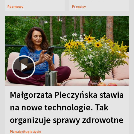
neurobiologią
jeszcze lepiej
Rozmowy
Przepisy
Małgorzata Pieczyńska stawia
na nowe technologie. Tak
organizuje sprawy zdrowotne
Planuję długie życie