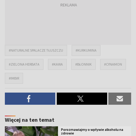
#NATURALNE SPALACZE TŁUSZCZU
#KURKUMINA
#ZIELONA HERBATA
#KAWA
#BŁONNIK
#CYNAMON
#IMBIR
Więcej na ten temat
Porozmawiajmy o wpływie alkoholu na
zdrowie