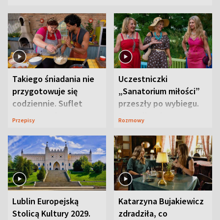
Takiego śniadania nie
Uczestniczki
przygotowuje się
„Sanatorium miłości”
codziennie. Suflet
przeszły po wybiegu.
serowy zachwyca
Te stylizacje
Przepisy
Rozmowy
smakiem
przyciągały wzrok
Lublin Europejską
Katarzyna Bujakiewicz
Stolicą Kultury 2029.
zdradziła, co