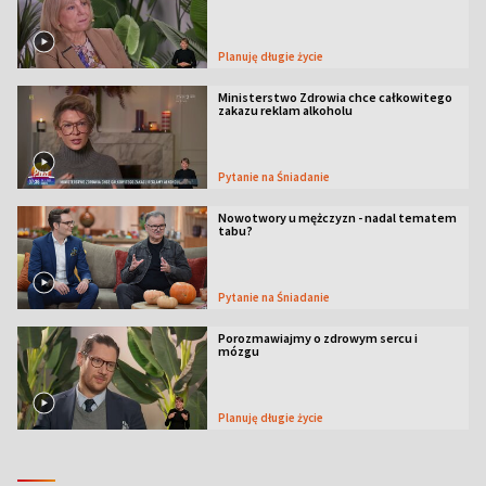
Planuję długie życie
Ministerstwo Zdrowia chce całkowitego
zakazu reklam alkoholu
Pytanie na Śniadanie
Nowotwory u mężczyzn - nadal tematem
tabu?
Pytanie na Śniadanie
Porozmawiajmy o zdrowym sercu i
mózgu
Planuję długie życie