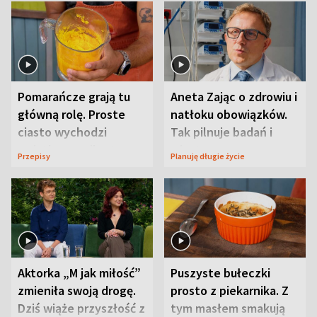
Pomarańcze grają tu
Aneta Zając o zdrowiu i
główną rolę. Proste
natłoku obowiązków.
ciasto wychodzi
Tak pilnuje badań i
wyjątkowo wilgotne
wizyt
Przepisy
Planuję długie życie
Aktorka „M jak miłość”
Puszyste bułeczki
zmieniła swoją drogę.
prosto z piekarnika. Z
Dziś wiąże przyszłość z
tym masłem smakują