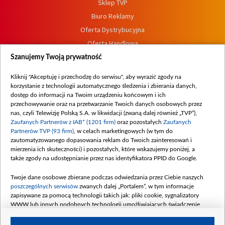
Sklep TVP
Biuro Reklamy
Oferta Dystrybucyjna
Oferta Handlowa
Dostępność
Szanujemy Twoją prywatność
Moje zgody
Kliknij "Akceptuję i przechodzę do serwisu", aby wyrazić zgody na
Procedura zgłoszeń wewnętrznych
korzystanie z technologii automatycznego śledzenia i zbierania danych,
dostęp do informacji na Twoim urządzeniu końcowym i ich
przechowywanie oraz na przetwarzanie Twoich danych osobowych przez
nas, czyli Telewizję Polską S.A. w likwidacji (zwaną dalej również „TVP”),
Zaufanych Partnerów z IAB* (1201 firm)
oraz pozostałych
Zaufanych
Partnerów TVP (93 firm)
, w celach marketingowych (w tym do
zautomatyzowanego dopasowania reklam do Twoich zainteresowań i
mierzenia ich skuteczności) i pozostałych, które wskazujemy poniżej, a
także zgody na udostępnianie przez nas identyfikatora PPID do Google.
Twoje dane osobowe zbierane podczas odwiedzania przez Ciebie naszych
poszczególnych serwisów
zwanych dalej „Portalem”, w tym informacje
zapisywane za pomocą technologii takich jak: pliki cookie, sygnalizatory
WWW lub innych podobnych technologii umożliwiających świadczenie
dopasowanych i bezpiecznych usług, personalizację treści oraz reklam,
udostępnianie funkcji mediów społecznościowych oraz analizowanie ruchu