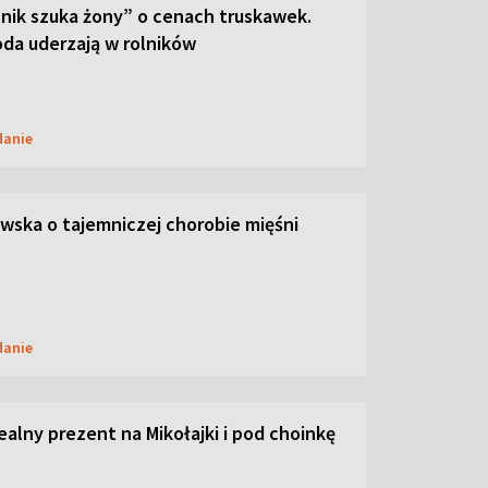
lnik szuka żony” o cenach truskawek.
oda uderzają w rolników
danie
ska o tajemniczej chorobie mięśni
danie
dealny prezent na Mikołajki i pod choinkę