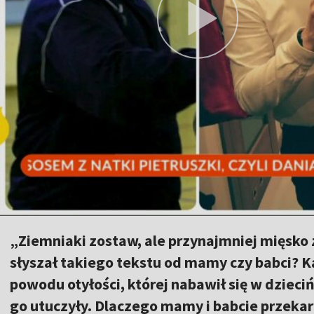
„Ziemniaki zostaw, ale przynajmniej mięsko 
słyszał takiego tekstu od mamy czy babci? K
powodu otyłości, której nabawił się w dzieciń
go utuczyły. Dlaczego mamy i babcie przekar