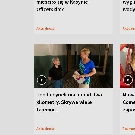
mieściło się w Kasynie
wygl
Oficerskim?
wod
Aktualności
Aktual
Ten budynek ma ponad dwa
Nowa
kilometry. Skrywa wiele
Come
tajemnic
zapo
Aktualności
Rozmo