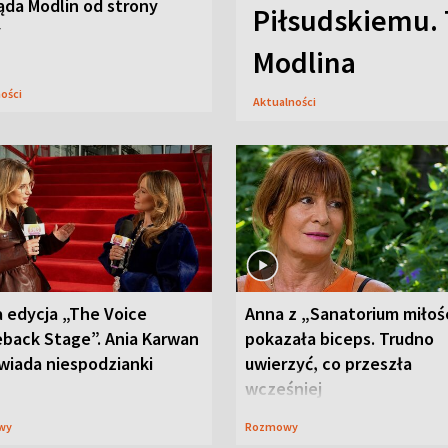
ąda Modlin od strony
Piłsudskiemu. 
y
Modlina
ności
Aktualności
 edycja „The Voice
Anna z „Sanatorium miłoś
back Stage”. Ania Karwan
pokazała biceps. Trudno
wiada niespodzianki
uwierzyć, co przeszła
wcześniej
wy
Rozmowy