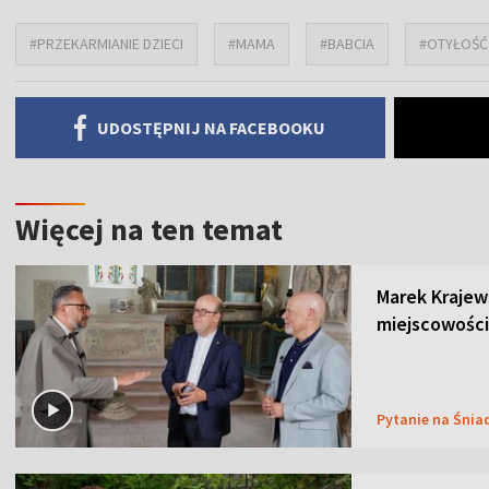
#PRZEKARMIANIE DZIECI
#MAMA
#BABCIA
#OTYŁOŚĆ 
UDOSTĘPNIJ NA FACEBOOKU
Więcej na ten temat
Marek Krajew
miejscowości
Pytanie na Śnia