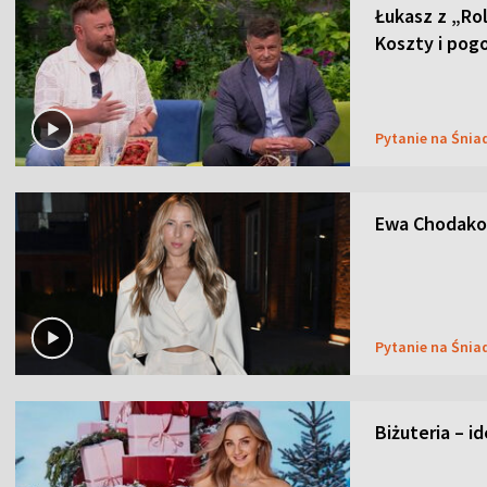
Łukasz z „Ro
Koszty i pog
Pytanie na Śnia
Ewa Chodakow
Pytanie na Śnia
Biżuteria – i