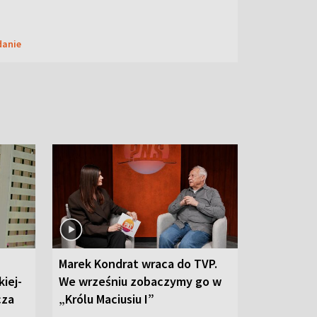
danie
Marek Kondrat wraca do TVP.
iej-
We wrześniu zobaczymy go w
cza
„Królu Maciusiu I”