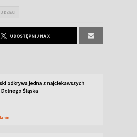
U DZIECI
UDOSTĘPNIJ NA X
ski odkrywa jedną z najciekawszych
 Dolnego Śląska
danie