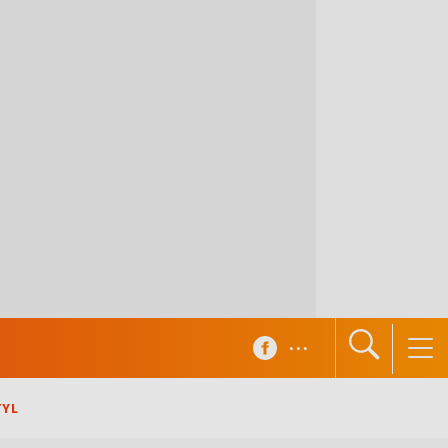
...
TYL