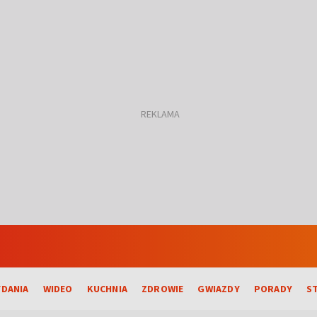
DANIA
WIDEO
KUCHNIA
ZDROWIE
GWIAZDY
PORADY
S