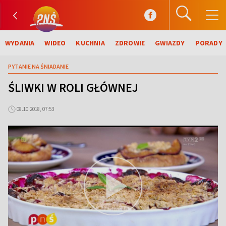
WYDANIA
WIDEO
KUCHNIA
ZDROWIE
GWIAZDY
PORADY
PYTANIE NA ŚNIADANIE
ŚLIWKI W ROLI GŁÓWNEJ
08.10.2018, 07:53