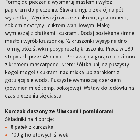
Formę do pieczenia wysmaruj masłem i wyłóż
papierem do pieczenia. Śliwki umyj, przekrój na pół i
wypestkuj. Wymieszaj owoce z cukrem, cynamonem,
sokiem z cytryny i cukrem waniliowym. Mąkę
wymieszaj z płatkami i cukrami. Dodaj posiekane zimne
masło i wyrób kruszonkę. ½ kruszonki wysyp na dno
formy, ułóż śliwki i posyp resztą kruszonki. Piecz w 180
stopniach przez 45 minut. Podawaj na gorąco lub zimno
z kremem mascarpone. Krem: żółtka ubij na puszysty
kogel-mogel z cukrami nad miską lub garnkiem z
gotującą się wodą. Puszyste wymieszaj z serkiem
(powinien mieć temp. pokojową). Wstaw do lodówki na
czas pieczenia się ciasta.
Kurczak duszony ze śliwkami i pomidorami
Składniki na 4 porcje:
8 pałek z kurczaka
700 g fioletowych śliwek