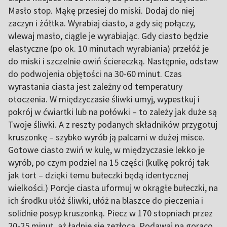
Masło stop. Mąkę przesiej do miski. Dodaj do niej
zaczyn i żółtka. Wyrabiaj ciasto, a gdy się połączy,
wlewaj masło, ciągle je wyrabiając. Gdy ciasto będzie
elastyczne (po ok. 10 minutach wyrabiania) przełóż je
do miski i szczelnie owiń ściereczką. Następnie, odstaw
do podwojenia objętości na 30-60 minut. Czas
wyrastania ciasta jest zależny od temperatury
otoczenia. W międzyczasie śliwki umyj, wypestkuj i
pokrój w ćwiartki lub na połówki – to zależy jak duże są
Twoje śliwki. A z reszty podanych składników przygotuj
kruszonkę – szybko wyrób ją palcami w dużej misce.
Gotowe ciasto zwiń w kulę, w międzyczasie lekko je
wyrób, po czym podziel na 15 części (kulkę pokrój tak
jak tort – dzięki temu bułeczki będą identycznej
wielkości.) Porcje ciasta uformuj w okrągłe bułeczki, na
ich środku ułóż śliwki, ułóż na blaszce do pieczenia i
solidnie posyp kruszonką. Piecz w 170 stopniach przez
20-25 minut, aż ładnie się zezłocą. Podawaj na gorąco