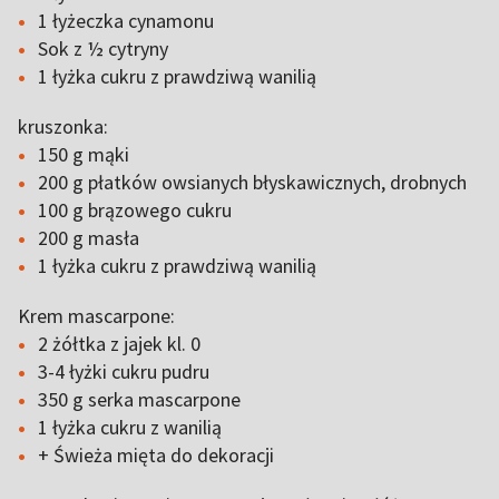
1 łyżeczka cynamonu
Sok z ½ cytryny
1 łyżka cukru z prawdziwą wanilią
kruszonka:
150 g mąki
200 g płatków owsianych błyskawicznych, drobnych
100 g brązowego cukru
200 g masła
1 łyżka cukru z prawdziwą wanilią
Krem mascarpone:
2 żółtka z jajek kl. 0
3-4 łyżki cukru pudru
350 g serka mascarpone
1 łyżka cukru z wanilią
+ Świeża mięta do dekoracji