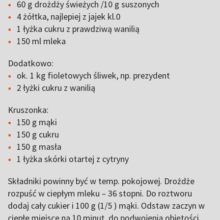
60 g drożdży świeżych /10 g suszonych
4 żółtka, najlepiej z jajek kl.0
1 łyżka cukru z prawdziwą wanilią
150 ml mleka
Dodatkowo:
ok. 1 kg fioletowych śliwek, np. prezydent
2 łyżki cukru z wanilią
Kruszonka:
150 g mąki
150 g cukru
150 g masła
1 łyżka skórki otartej z cytryny
Składniki powinny być w temp. pokojowej. Drożdże
rozpuść w ciepłym mleku – 36 stopni. Do roztworu
dodaj cały cukier i 100 g (1/5 ) mąki. Odstaw zaczyn w
ciepłe miejsce na 10 minut, do podwojenia objętości.