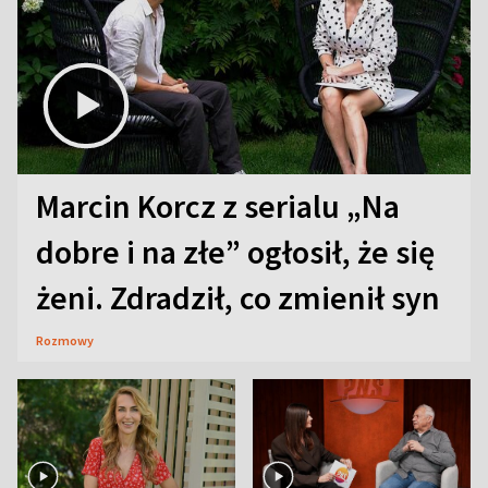
Marcin Korcz z serialu „Na
dobre i na złe” ogłosił, że się
żeni. Zdradził, co zmienił syn
Rozmowy