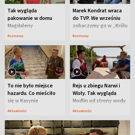
Tak wygląda
Marek Kondrat wraca
pakowanie w domu
do TVP. We wrześniu
Magdaleny
zobaczymy go w „Królu
Waligórskiej-Lisieckiej.
Maciusiu I”
Rozmowy
Rozmowy
Mąż nie odpuszcza
To nie było miejsce
Rejs u zbiegu Narwi i
hazardu. Co mieściło
Wisły. Tak wygląda
się w Kasynie
Modlin od strony wody
Oficerskim?
Aktualności
Aktualności