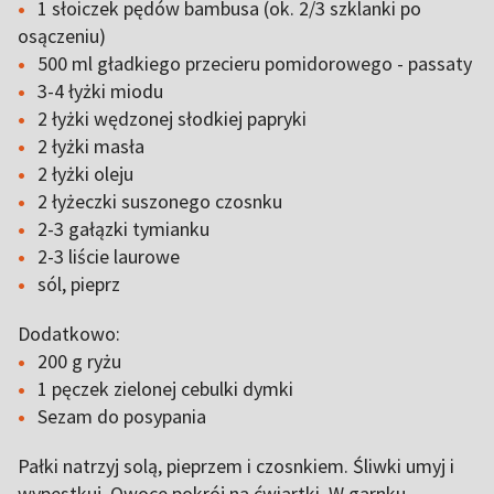
1 słoiczek pędów bambusa (ok. 2/3 szklanki po
osączeniu)
500 ml gładkiego przecieru pomidorowego - passaty
3-4 łyżki miodu
2 łyżki wędzonej słodkiej papryki
2 łyżki masła
2 łyżki oleju
2 łyżeczki suszonego czosnku
2-3 gałązki tymianku
2-3 liście laurowe
sól, pieprz
Dodatkowo:
200 g ryżu
1 pęczek zielonej cebulki dymki
Sezam do posypania
Pałki natrzyj solą, pieprzem i czosnkiem. Śliwki umyj i
wypestkuj. Owoce pokrój na ćwiartki. W garnku