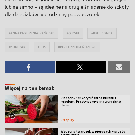
lub na zimno – są idealne na drugie śniadanie do szkoły
dla dzieciaków lub rodzinny podwieczorek.
#ANNA PASTUSZKA-ZAŃCZAK
#ŚLIWKI
#KRUSZONKA
#KURCZAK
#SOS
#BUŁECZKI DROŻDŻOWE
Więcej na ten temat
Pieczony ser koryciński na buraku z
miodem. Prosty pomysł na wyraziste
danie
Przepisy
Wędzony twarożek w pierogach – prosto,
a genialnie!