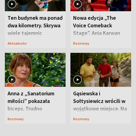
Ten budynek ma ponad
Nowa edycja „The
dwa kilometry. Skrywa
Voice Comeback
wiele tajemnic
Stage”. Ania Karwan
zapowiada
Aktualności
Rozmowy
niespodzianki
Anna z „Sanatorium
Gąsiewska i
miłości” pokazała
Sołtysiewicz wrócili w
biceps. Trudno
wyjątkowe miejsce. Na
uwierzyć, co przeszła
szlaku czekał
Rozmowy
Rozmowy
wcześniej
niedźwiedź