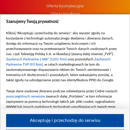
Oferta Dystrybucyjna
Oferta Handlowa
Dostępność
Szanujemy Twoją prywatność
Moje zgody
Kliknij "Akceptuję i przechodzę do serwisu", aby wyrazić zgody na
Procedura zgłoszeń wewnętrznych
korzystanie z technologii automatycznego śledzenia i zbierania danych,
dostęp do informacji na Twoim urządzeniu końcowym i ich
przechowywanie oraz na przetwarzanie Twoich danych osobowych przez
nas, czyli Telewizję Polską S.A. w likwidacji (zwaną dalej również „TVP”),
Zaufanych Partnerów z IAB* (1201 firm)
oraz pozostałych
Zaufanych
Partnerów TVP (93 firm)
, w celach marketingowych (w tym do
zautomatyzowanego dopasowania reklam do Twoich zainteresowań i
mierzenia ich skuteczności) i pozostałych, które wskazujemy poniżej, a
także zgody na udostępnianie przez nas identyfikatora PPID do Google.
Twoje dane osobowe zbierane podczas odwiedzania przez Ciebie naszych
poszczególnych serwisów
zwanych dalej „Portalem”, w tym informacje
zapisywane za pomocą technologii takich jak: pliki cookie, sygnalizatory
WWW lub innych podobnych technologii umożliwiających świadczenie
dopasowanych i bezpiecznych usług, personalizację treści oraz reklam,
udostępnianie funkcji mediów społecznościowych oraz analizowanie ruchu
Akceptuję i przechodzę do serwisu
w Internecie.