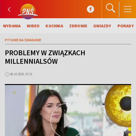
WYDANIA
WIDEO
KUCHNIA
ZDROWIE
GWIAZDY
PORADY
PYTANIE NA ŚNIADANIE
PROBLEMY W ZWIĄZKACH
MILLENNIALSÓW
08.10.2018, 07:51