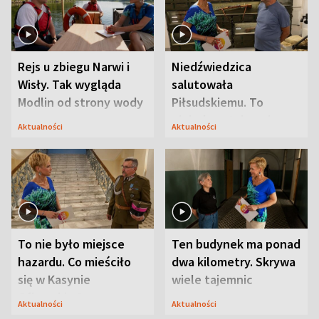
Rejs u zbiegu Narwi i
Niedźwiedzica
Wisły. Tak wygląda
salutowała
Modlin od strony wody
Piłsudskiemu. To
niejedyna tajemnica
Aktualności
Aktualności
Modlina
To nie było miejsce
Ten budynek ma ponad
hazardu. Co mieściło
dwa kilometry. Skrywa
się w Kasynie
wiele tajemnic
Oficerskim?
Aktualności
Aktualności