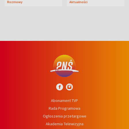
Rozmowy
Aktualności
niedźwiedź
Abonament TVP
Rada Programowa
Ogłoszenia przetargowe
Akademia Telewizyjna