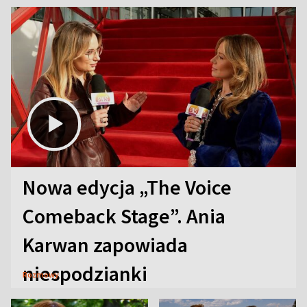
Nowa edycja „The Voice
Comeback Stage”. Ania
Karwan zapowiada
niespodzianki
Rozmowy