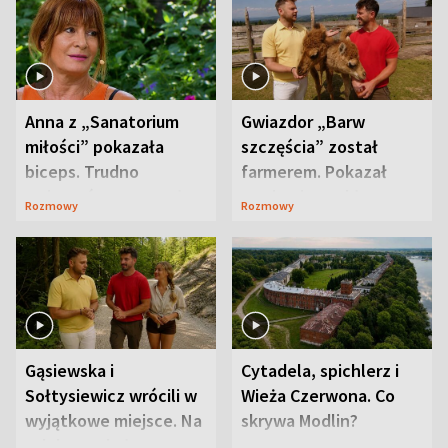
Anna z „Sanatorium
Gwiazdor „Barw
miłości” pokazała
szczęścia” został
biceps. Trudno
farmerem. Pokazał
uwierzyć, co przeszła
swoje niezwykłe
Rozmowy
Rozmowy
wcześniej
ranczo
Gąsiewska i
Cytadela, spichlerz i
Sołtysiewicz wrócili w
Wieża Czerwona. Co
wyjątkowe miejsce. Na
skrywa Modlin?
szlaku czekał