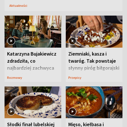
Aktualności
Katarzyna Bujakiewicz
Ziemniaki, kasza i
zdradziła, co
twaróg. Tak powstaje
najbardziej zachwyca
słynny piróg biłgorajski
ją w Lublinie
Rozmowy
Przepisy
Słodki finał lubelskiej
Mięso, kiełbasa i