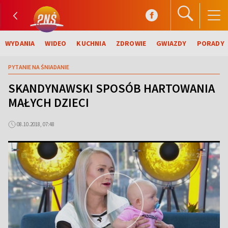
WYDANIA
WIDEO
KUCHNIA
ZDROWIE
GWIAZDY
PORADY
PYTANIE NA ŚNIADANIE
SKANDYNAWSKI SPOSÓB HARTOWANIA
MAŁYCH DZIECI
08.10.2018, 07:48