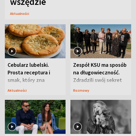
wszędzie
Aktualności
Cebularz lubelski.
Zespół KSU ma sposób
Prosta receptura i
na długowieczność.
smak, który zna
Zdradzili swój sekret
Lubelszczyzna
Aktualności
Rozmowy