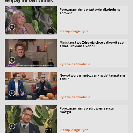
Porozmawiajmy o wpływie alkoholu na
zdrowie
Planuję długie życie
Ministerstwo Zdrowia chce całkowitego
zakazu reklam alkoholu
Pytanie na Śniadanie
Nowotwory u mężczyzn - nadal tematem
tabu?
Pytanie na Śniadanie
Porozmawiajmy o zdrowym sercu i
mózgu
Planuję długie życie