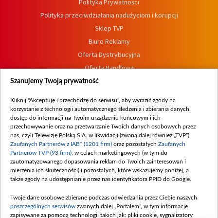
Polityka Prywatności
Polityka przeciwdziałania nadużyciom i korupcji
Sklep TVP
Biuro Reklamy
Oferta Dystrybucyjna
Oferta Handlowa
Dostępność
Szanujemy Twoją prywatność
Moje zgody
Kliknij "Akceptuję i przechodzę do serwisu", aby wyrazić zgody na
Procedura zgłoszeń wewnętrznych
korzystanie z technologii automatycznego śledzenia i zbierania danych,
dostęp do informacji na Twoim urządzeniu końcowym i ich
przechowywanie oraz na przetwarzanie Twoich danych osobowych przez
nas, czyli Telewizję Polską S.A. w likwidacji (zwaną dalej również „TVP”),
Zaufanych Partnerów z IAB* (1201 firm)
oraz pozostałych
Zaufanych
Partnerów TVP (93 firm)
, w celach marketingowych (w tym do
zautomatyzowanego dopasowania reklam do Twoich zainteresowań i
mierzenia ich skuteczności) i pozostałych, które wskazujemy poniżej, a
także zgody na udostępnianie przez nas identyfikatora PPID do Google.
Twoje dane osobowe zbierane podczas odwiedzania przez Ciebie naszych
poszczególnych serwisów
zwanych dalej „Portalem”, w tym informacje
zapisywane za pomocą technologii takich jak: pliki cookie, sygnalizatory