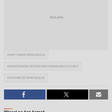
#HARTOWANIE NIEMOWLĘCIA
#SKANDYNAWSKI SPOSÓB HARTOWANIA MAŁYCH DZIECI
#ODPORNOŚĆ NIEMOWLĘCIA
Więcej na ten temat