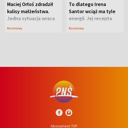
Maciej Orłoś zdradził
To dlatego Irena
kulisy małżeństwa.
Santor wciąż ma tyle
Jedna sytuacja wraca
energii. Jej recepta
jak bumerang
jest zaskakująco
Rozmowy
Rozmowy
prosta
Abonament TVP