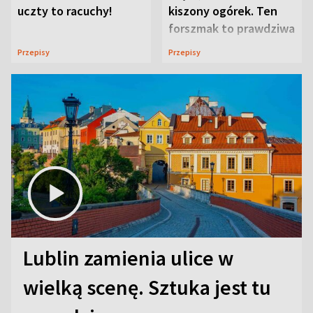
uczty to racuchy!
kiszony ogórek. Ten
forszmak to prawdziwa
uczta
Przepisy
Przepisy
Lublin zamienia ulice w
wielką scenę. Sztuka jest tu