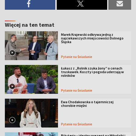
Więcej na ten temat
Marek Krajewski odkrywa jedną z
najciekawszych miejscowości Dolnego
Śląska
Pytanie na Śniadanie
Łukasz z „Rolnik szuka żony” o cenach
truskawek. Koszty i pogoda uderzają w
rolników
Pytanie na Śniadanie
Ewa Chodakowska o tajemniczej
chorobie mięśni
Pytanie na Śniadanie
Biżuteria – idealny prezent na Mikołajki i