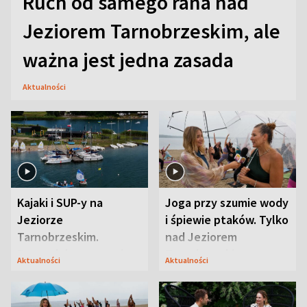
Ruch od samego rana nad
Jeziorem Tarnobrzeskim, ale
ważna jest jedna zasada
Aktualności
Kajaki i SUP-y na
Joga przy szumie wody
Jeziorze
i śpiewie ptaków. Tylko
Tarnobrzeskim.
nad Jeziorem
Przyrodnicy zwracają
Tarnobrzeskim
Aktualności
Aktualności
uwagę na coś jeszcze