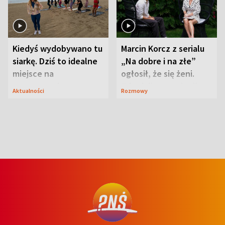
Kiedyś wydobywano tu
Marcin Korcz z serialu
siarkę. Dziś to idealne
„Na dobre i na złe”
miejsce na
ogłosił, że się żeni.
wypoczynek
Zdradził, co zmienił
Aktualności
Rozmowy
syn