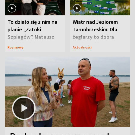
To działo się z nim na
Wiatr nad Jeziorem
planie „Zatoki
Tarnobrzeskim. Dla
Szpiegów”. Mateusz
żeglarzy to dobra
Janicki odsłonił
wiadomość
Rozmowy
Aktualności
aktorski sekret