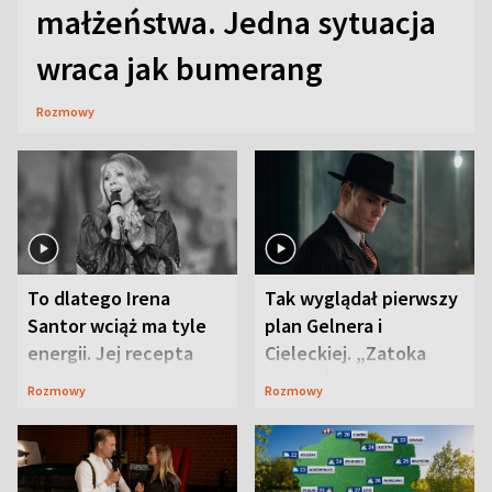
małżeństwa. Jedna sytuacja
wraca jak bumerang
Rozmowy
To dlatego Irena
Tak wyglądał pierwszy
Santor wciąż ma tyle
plan Gelnera i
energii. Jej recepta
Cieleckiej. „Zatoka
jest zaskakująco
szpiegów” od razu ich
Rozmowy
Rozmowy
prosta
zaskoczyła