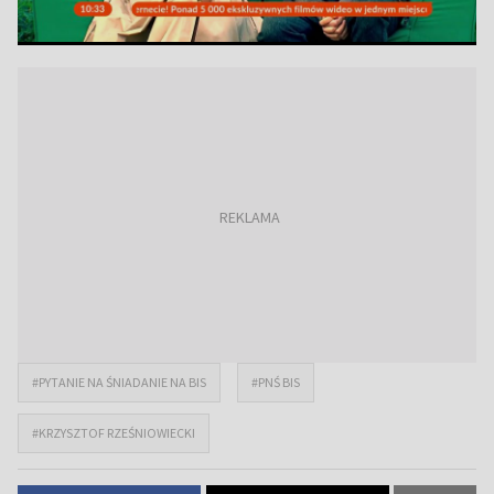
#PYTANIE NA ŚNIADANIE NA BIS
#PNŚ BIS
#KRZYSZTOF RZEŚNIOWIECKI