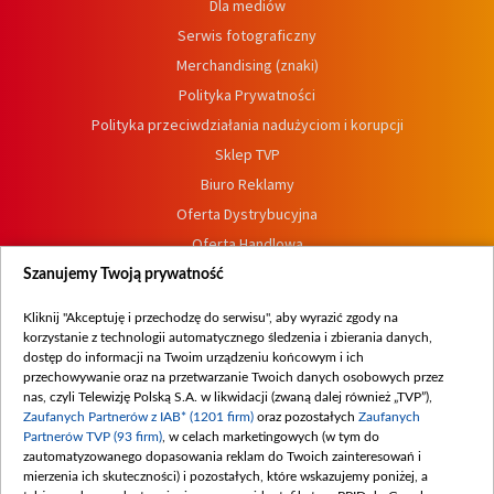
Dla mediów
Serwis fotograficzny
Merchandising (znaki)
Polityka Prywatności
Polityka przeciwdziałania nadużyciom i korupcji
Sklep TVP
Biuro Reklamy
Oferta Dystrybucyjna
Oferta Handlowa
Dostępność
Szanujemy Twoją prywatność
Moje zgody
Kliknij "Akceptuję i przechodzę do serwisu", aby wyrazić zgody na
Procedura zgłoszeń wewnętrznych
korzystanie z technologii automatycznego śledzenia i zbierania danych,
dostęp do informacji na Twoim urządzeniu końcowym i ich
przechowywanie oraz na przetwarzanie Twoich danych osobowych przez
nas, czyli Telewizję Polską S.A. w likwidacji (zwaną dalej również „TVP”),
Zaufanych Partnerów z IAB* (1201 firm)
oraz pozostałych
Zaufanych
Partnerów TVP (93 firm)
, w celach marketingowych (w tym do
zautomatyzowanego dopasowania reklam do Twoich zainteresowań i
mierzenia ich skuteczności) i pozostałych, które wskazujemy poniżej, a