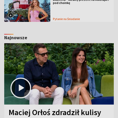
pod choinkę
Pytanie na Śniadanie
Najnowsze
Maciej Orłoś zdradził kulisy