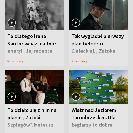
To dlatego Irena
Tak wyglądał pierwszy
Santor wciąż ma tyle
plan Gelnera i
energii. Jej recepta
Cieleckiej. „Zatoka
jest zaskakująco
szpiegów” od razu ich
Rozmowy
Rozmowy
prosta
zaskoczyła
To działo się z nim na
Wiatr nad Jeziorem
planie „Zatoki
Tarnobrzeskim. Dla
Szpiegów”. Mateusz
żeglarzy to dobra
Janicki odsłonił
wiadomość