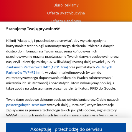
Biuro Reklamy
Oferta Dystrybucyjna
Oferta Handlowa
Dostępność
Szanujemy Twoją prywatność
Moje zgody
Kliknij "Akceptuję i przechodzę do serwisu", aby wyrazić zgody na
Procedura zgłoszeń wewnętrznych
korzystanie z technologii automatycznego śledzenia i zbierania danych,
dostęp do informacji na Twoim urządzeniu końcowym i ich
przechowywanie oraz na przetwarzanie Twoich danych osobowych przez
nas, czyli Telewizję Polską S.A. w likwidacji (zwaną dalej również „TVP”),
Zaufanych Partnerów z IAB* (1201 firm)
oraz pozostałych
Zaufanych
Partnerów TVP (93 firm)
, w celach marketingowych (w tym do
zautomatyzowanego dopasowania reklam do Twoich zainteresowań i
mierzenia ich skuteczności) i pozostałych, które wskazujemy poniżej, a
także zgody na udostępnianie przez nas identyfikatora PPID do Google.
Twoje dane osobowe zbierane podczas odwiedzania przez Ciebie naszych
poszczególnych serwisów
zwanych dalej „Portalem”, w tym informacje
zapisywane za pomocą technologii takich jak: pliki cookie, sygnalizatory
WWW lub innych podobnych technologii umożliwiających świadczenie
dopasowanych i bezpiecznych usług, personalizację treści oraz reklam,
udostępnianie funkcji mediów społecznościowych oraz analizowanie ruchu
Akceptuję i przechodzę do serwisu
w Internecie.