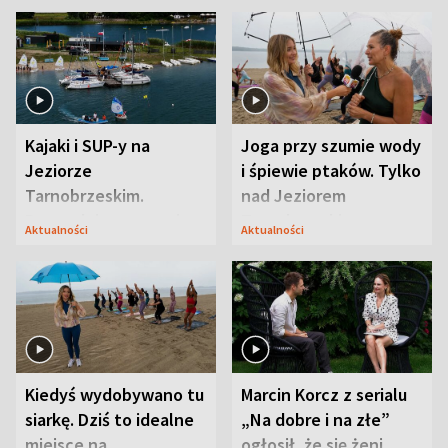
Kajaki i SUP-y na
Joga przy szumie wody
Jeziorze
i śpiewie ptaków. Tylko
Tarnobrzeskim.
nad Jeziorem
Przyrodnicy zwracają
Tarnobrzeskim
Aktualności
Aktualności
uwagę na coś jeszcze
Kiedyś wydobywano tu
Marcin Korcz z serialu
siarkę. Dziś to idealne
„Na dobre i na złe”
miejsce na
ogłosił, że się żeni.