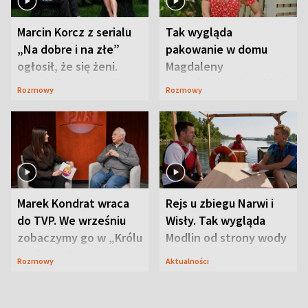
Marcin Korcz z serialu
Tak wygląda
„Na dobre i na złe”
pakowanie w domu
ogłosił, że się żeni.
Magdaleny
Zdradził, co zmienił
Waligórskiej-Lisieckiej.
Rozmowy
Rozmowy
syn
Mąż nie odpuszcza
Marek Kondrat wraca
Rejs u zbiegu Narwi i
do TVP. We wrześniu
Wisły. Tak wygląda
zobaczymy go w „Królu
Modlin od strony wody
Maciusiu I”
Rozmowy
Aktualności