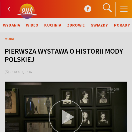
WYDANIA
WIDEO
KUCHNIA
ZDROWIE
GWIAZDY
PORADY
MODA
PIERWSZA WYSTAWA O HISTORII MODY
POLSKIEJ
07.10.2018, 07:16