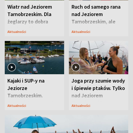
Wiatr nad Jeziorem
Ruch od samego rana
Tarnobrzeskim. Dla
nad Jeziorem
żeglarzy to dobra
Tarnobrzeskim, ale
wiadomość
ważna jest jedna
Aktualności
Aktualności
zasada
Kajaki i SUP-y na
Joga przy szumie wody
Jeziorze
i śpiewie ptaków. Tylko
Tarnobrzeskim.
nad Jeziorem
Przyrodnicy zwracają
Tarnobrzeskim
Aktualności
Aktualności
uwagę na coś jeszcze