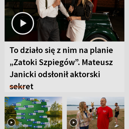
To działo się z nim na planie
„Zatoki Szpiegów”. Mateusz
Janicki odsłonił aktorski
sekret
Rozmowy