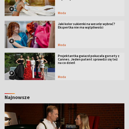
Moda
Jaki kolor sukienki na wesele wybrać?
Ekspertka nie ma wątpliwości
Moda
Projektantka gwiazd pokazała gorsety z
Cannes. Jeden patent sprawdzi się też
na co dzień
Moda
Najnowsze