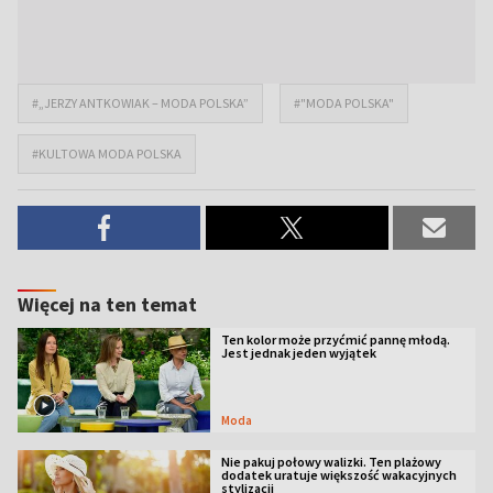
#„JERZY ANTKOWIAK – MODA POLSKA”
#"MODA POLSKA"
#KULTOWA MODA POLSKA
Więcej na ten temat
Ten kolor może przyćmić pannę młodą.
Jest jednak jeden wyjątek
Moda
Nie pakuj połowy walizki. Ten plażowy
dodatek uratuje większość wakacyjnych
stylizacji