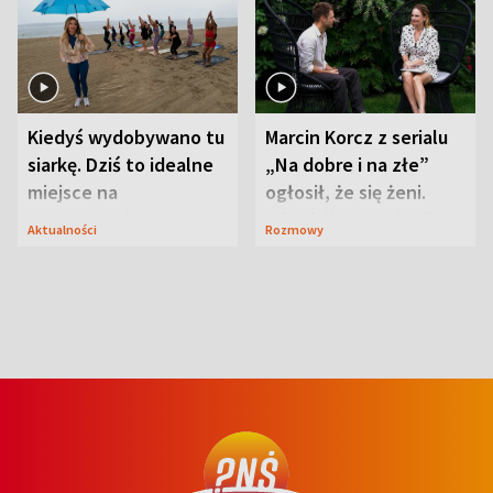
Kiedyś wydobywano tu
Marcin Korcz z serialu
siarkę. Dziś to idealne
„Na dobre i na złe”
miejsce na
ogłosił, że się żeni.
wypoczynek
Zdradził, co zmienił
Aktualności
Rozmowy
syn