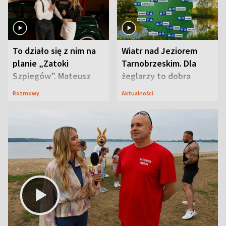
To działo się z nim na
Wiatr nad Jeziorem
planie „Zatoki
Tarnobrzeskim. Dla
Szpiegów”. Mateusz
żeglarzy to dobra
Janicki odsłonił
wiadomość
Rozmowy
Aktualności
aktorski sekret