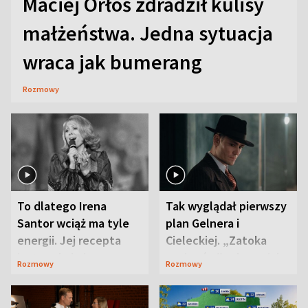
Maciej Orłoś zdradził kulisy
małżeństwa. Jedna sytuacja
wraca jak bumerang
Rozmowy
To dlatego Irena
Tak wyglądał pierwszy
Santor wciąż ma tyle
plan Gelnera i
energii. Jej recepta
Cieleckiej. „Zatoka
jest zaskakująco
szpiegów” od razu ich
Rozmowy
Rozmowy
prosta
zaskoczyła