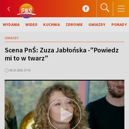
WYDANIA
WIDEO
KUCHNIA
ZDROWIE
GWIAZDY
PORADY
GWIAZDY
Scena PnŚ: Zuza Jabłońska -"Powiedz
mi to w twarz”
06.10.2018, 07:41