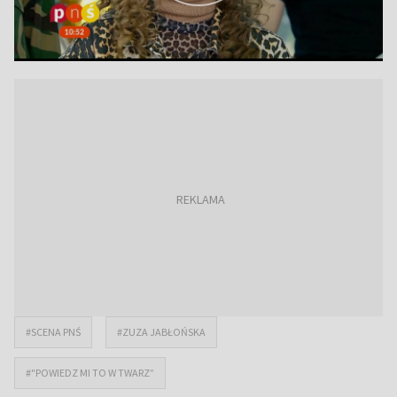
#SCENA PNŚ
#ZUZA JABŁOŃSKA
#"POWIEDZ MI TO W TWARZ”