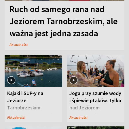
Ruch od samego rana nad
Jeziorem Tarnobrzeskim, ale
ważna jest jedna zasada
Aktualności
Kajaki i SUP-y na
Joga przy szumie wody
Jeziorze
i śpiewie ptaków. Tylko
Tarnobrzeskim.
nad Jeziorem
Przyrodnicy zwracają
Tarnobrzeskim
Aktualności
Aktualności
uwagę na coś jeszcze