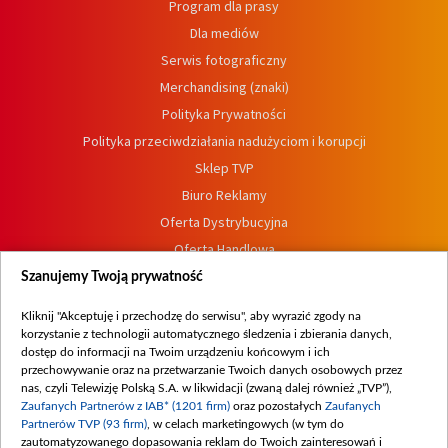
Program dla prasy
Dla mediów
Serwis fotograficzny
Merchandising (znaki)
Polityka Prywatności
Polityka przeciwdziałania nadużyciom i korupcji
Sklep TVP
Biuro Reklamy
Oferta Dystrybucyjna
Oferta Handlowa
Dostępność
Szanujemy Twoją prywatność
Moje zgody
Kliknij "Akceptuję i przechodzę do serwisu", aby wyrazić zgody na
Procedura zgłoszeń wewnętrznych
korzystanie z technologii automatycznego śledzenia i zbierania danych,
dostęp do informacji na Twoim urządzeniu końcowym i ich
przechowywanie oraz na przetwarzanie Twoich danych osobowych przez
nas, czyli Telewizję Polską S.A. w likwidacji (zwaną dalej również „TVP”),
Zaufanych Partnerów z IAB* (1201 firm)
oraz pozostałych
Zaufanych
Partnerów TVP (93 firm)
, w celach marketingowych (w tym do
zautomatyzowanego dopasowania reklam do Twoich zainteresowań i