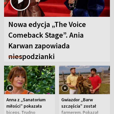
Nowa edycja „The Voice
Comeback Stage”. Ania
Karwan zapowiada
niespodzianki
Rozmowy
Anna z „Sanatorium
Gwiazdor „Barw
miłości” pokazała
szczęścia” został
biceps. Trudno
farmerem. Pokazał