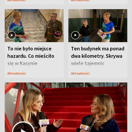
Modlina
To nie było miejsce
Ten budynek ma ponad
hazardu. Co mieściło
dwa kilometry. Skrywa
się w Kasynie
wiele tajemnic
Oficerskim?
Aktualności
Aktualności