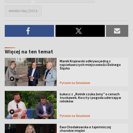
#MARIA FRĄCZYSTA
Więcej na ten temat
Marek Krajewski odkrywa jedną z
najciekawszych miejscowości Dolnego
Śląska
Pytanie na Śniadanie
Łukasz z „Rolnik szuka żony” o cenach
truskawek. Koszty i pogoda uderzają w
rolników
Pytanie na Śniadanie
Ewa Chodakowska o tajemniczej
chorobie mięśni