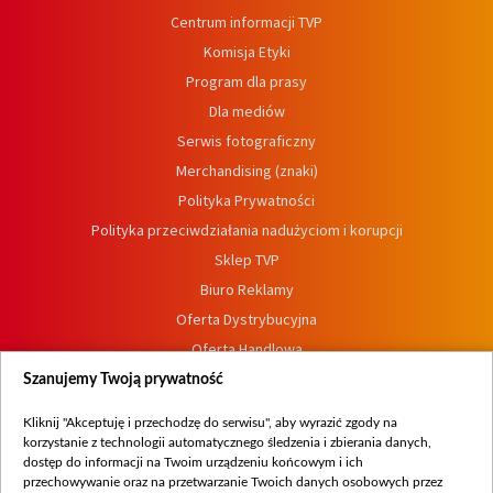
Centrum informacji TVP
Komisja Etyki
Program dla prasy
Dla mediów
Serwis fotograficzny
Merchandising (znaki)
Polityka Prywatności
Polityka przeciwdziałania nadużyciom i korupcji
Sklep TVP
Biuro Reklamy
Oferta Dystrybucyjna
Oferta Handlowa
Dostępność
Szanujemy Twoją prywatność
Moje zgody
Kliknij "Akceptuję i przechodzę do serwisu", aby wyrazić zgody na
Procedura zgłoszeń wewnętrznych
korzystanie z technologii automatycznego śledzenia i zbierania danych,
dostęp do informacji na Twoim urządzeniu końcowym i ich
przechowywanie oraz na przetwarzanie Twoich danych osobowych przez