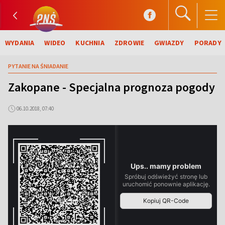
WYDANIA
WIDEO
KUCHNIA
ZDROWIE
GWIAZDY
PORADY
PYTANIE NA ŚNIADANIE
Zakopane - Specjalna prognoza pogody
06.10.2018, 07:40