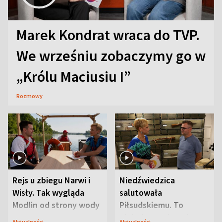
Marek Kondrat wraca do TVP.
We wrześniu zobaczymy go w
„Królu Maciusiu I”
Rozmowy
Rejs u zbiegu Narwi i
Niedźwiedzica
Wisły. Tak wygląda
salutowała
Modlin od strony wody
Piłsudskiemu. To
niejedyna tajemnica
Aktualności
Aktualności