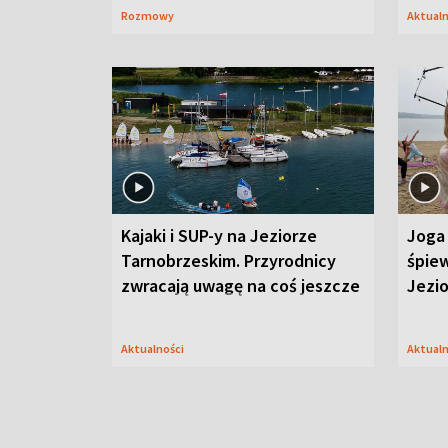
Rozmowy
Aktual
Kajaki i SUP-y na Jeziorze
Joga 
Tarnobrzeskim. Przyrodnicy
śpiew
zwracają uwagę na coś jeszcze
Jezi
Aktualności
Aktual