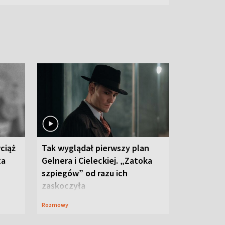
ciąż
Tak wyglądał pierwszy plan
ta
Gelnera i Cieleckiej. „Zatoka
szpiegów” od razu ich
zaskoczyła
Rozmowy