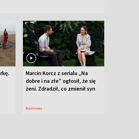
rkę.
Marcin Korcz z serialu „Na
dobre i na złe” ogłosił, że się
żeni. Zdradził, co zmienił syn
Rozmowy