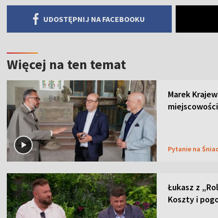
UDOSTĘPNIJ NA FACEBOOKU
Więcej na ten temat
Marek Krajew
miejscowości
Pytanie na Śnia
Łukasz z „Ro
Koszty i pog