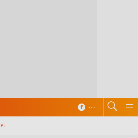
...
TYL