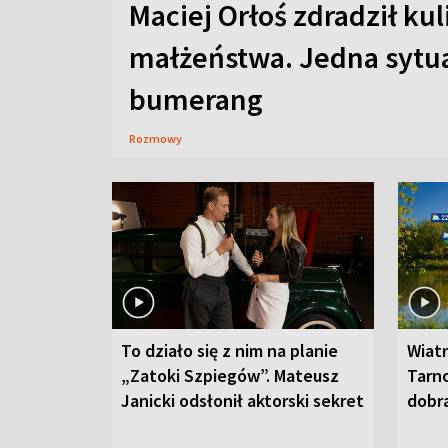
Maciej Orłoś zdradził kul
małżeństwa. Jedna sytua
bumerang
Rozmowy
To działo się z nim na planie
Wiat
„Zatoki Szpiegów”. Mateusz
Tarno
Janicki odsłonił aktorski sekret
dobr