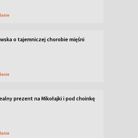
danie
ska o tajemniczej chorobie mięśni
danie
dealny prezent na Mikołajki i pod choinkę
danie