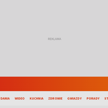
DANIA
WIDEO
KUCHNIA
ZDROWIE
GWIAZDY
PORADY
S