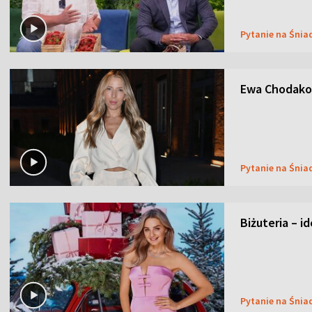
Pytanie na Śnia
Ewa Chodakow
Pytanie na Śnia
Biżuteria – i
Pytanie na Śnia