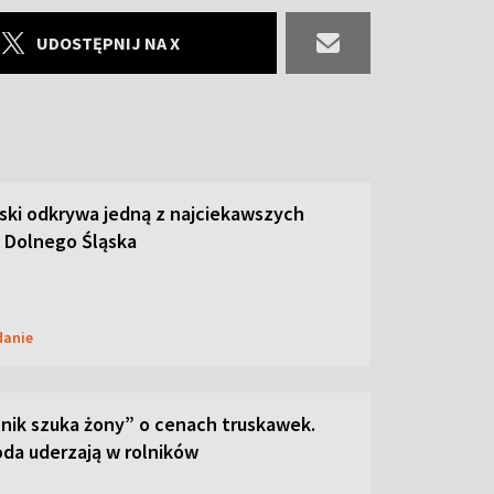
UDOSTĘPNIJ NA X
ski odkrywa jedną z najciekawszych
 Dolnego Śląska
danie
lnik szuka żony” o cenach truskawek.
oda uderzają w rolników