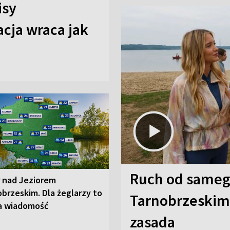
isy
cja wraca jak
Ruch od sameg
r nad Jeziorem
brzeskim. Dla żeglarzy to
Tarnobrzeskim,
a wiadomość
zasada