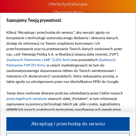
Oferta Dystrybucyjna
Oferta Handlowa
Dostępność
Szanujemy Twoją prywatność
Moje zgody
Kliknij "Akceptuję i przechodzę do serwisu", aby wyrazić zgody na
Procedura zgłoszeń wewnętrznych
korzystanie z technologii automatycznego śledzenia i zbierania danych,
dostęp do informacji na Twoim urządzeniu końcowym i ich
przechowywanie oraz na przetwarzanie Twoich danych osobowych przez
nas, czyli Telewizję Polską S.A. w likwidacji (zwaną dalej również „TVP”),
Zaufanych Partnerów z IAB* (1201 firm)
oraz pozostałych
Zaufanych
Partnerów TVP (93 firm)
, w celach marketingowych (w tym do
zautomatyzowanego dopasowania reklam do Twoich zainteresowań i
mierzenia ich skuteczności) i pozostałych, które wskazujemy poniżej, a
także zgody na udostępnianie przez nas identyfikatora PPID do Google.
Twoje dane osobowe zbierane podczas odwiedzania przez Ciebie naszych
poszczególnych serwisów
zwanych dalej „Portalem”, w tym informacje
zapisywane za pomocą technologii takich jak: pliki cookie, sygnalizatory
WWW lub innych podobnych technologii umożliwiających świadczenie
dopasowanych i bezpiecznych usług, personalizację treści oraz reklam,
udostępnianie funkcji mediów społecznościowych oraz analizowanie ruchu
Akceptuję i przechodzę do serwisu
w Internecie.