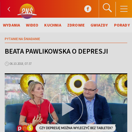
WYDANIA
WIDEO
KUCHNIA
ZDROWIE
GWIAZDY
PORADY
PYTANIE NA ŚNIADANIE
BEATA PAWLIKOWSKA O DEPRESJI
06.10.2018, 07:37