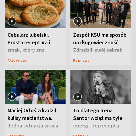
Cebularz lubelski.
Zespół KSU ma sposób
Prosta receptura i
na długowieczność.
smak, który zna
Zdradzili swój sekret
Lubelszczyzna
Aktualności
Rozmowy
Maciej Orłoś zdradził
To dlatego Irena
kulisy małżeństwa.
Santor wciąż ma tyle
Jedna sytuacja wraca
energii. Jej recepta
jak bumerang
jest zaskakująco
Rozmowy
Rozmowy