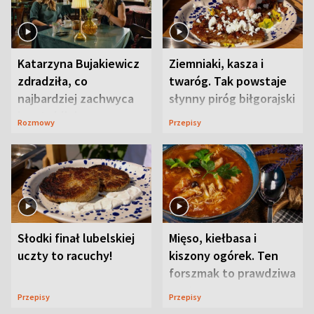
Katarzyna Bujakiewicz
Ziemniaki, kasza i
zdradziła, co
twaróg. Tak powstaje
najbardziej zachwyca
słynny piróg biłgorajski
ją w Lublinie
Rozmowy
Przepisy
Słodki finał lubelskiej
Mięso, kiełbasa i
uczty to racuchy!
kiszony ogórek. Ten
forszmak to prawdziwa
uczta
Przepisy
Przepisy