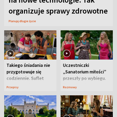
organizuje sprawy zdrowotne
Planuję długie życie
Takiego śniadania nie
Uczestniczki
przygotowuje się
„Sanatorium miłości”
codziennie. Suflet
przeszły po wybiegu.
serowy zachwyca
Te stylizacje
Przepisy
Rozmowy
smakiem
przyciągały wzrok