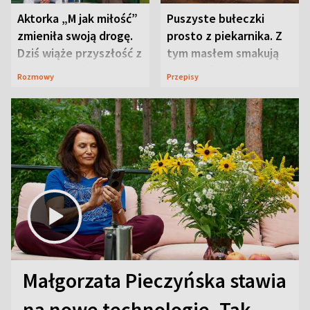
Aktorka „M jak miłość”
Puszyste bułeczki
zmieniła swoją drogę.
prosto z piekarnika. Z
Dziś wiąże przyszłość z
tym masłem smakują
neurobiologią
jeszcze lepiej
Rozmowy
Przepisy
Małgorzata Pieczyńska stawia
na nowe technologie. Tak