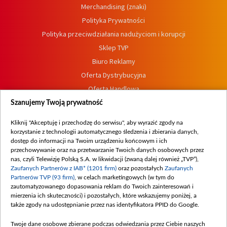
Merchandising (znaki)
Polityka Prywatności
Polityka przeciwdziałania nadużyciom i korupcji
Sklep TVP
Biuro Reklamy
Oferta Dystrybucyjna
Oferta Handlowa
Dostępność
Szanujemy Twoją prywatność
Moje zgody
Kliknij "Akceptuję i przechodzę do serwisu", aby wyrazić zgody na
Procedura zgłoszeń wewnętrznych
korzystanie z technologii automatycznego śledzenia i zbierania danych,
dostęp do informacji na Twoim urządzeniu końcowym i ich
przechowywanie oraz na przetwarzanie Twoich danych osobowych przez
nas, czyli Telewizję Polską S.A. w likwidacji (zwaną dalej również „TVP”),
Zaufanych Partnerów z IAB* (1201 firm)
oraz pozostałych
Zaufanych
Partnerów TVP (93 firm)
, w celach marketingowych (w tym do
zautomatyzowanego dopasowania reklam do Twoich zainteresowań i
mierzenia ich skuteczności) i pozostałych, które wskazujemy poniżej, a
także zgody na udostępnianie przez nas identyfikatora PPID do Google.
Twoje dane osobowe zbierane podczas odwiedzania przez Ciebie naszych