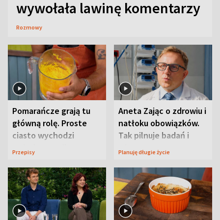
wywołała lawinę komentarzy
Rozmowy
Pomarańcze grają tu
Aneta Zając o zdrowiu i
główną rolę. Proste
natłoku obowiązków.
ciasto wychodzi
Tak pilnuje badań i
wyjątkowo wilgotne
wizyt
Przepisy
Planuję długie życie