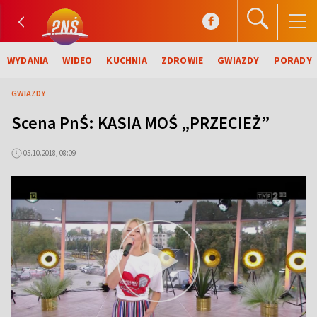
WYDANIA
WIDEO
KUCHNIA
ZDROWIE
GWIAZDY
PORADY
GWIAZDY
Scena PnŚ: KASIA MOŚ „PRZECIEŻ”
05.10.2018, 08:09