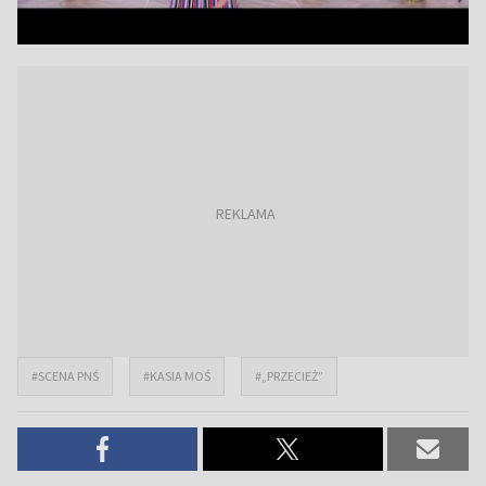
#SCENA PNŚ
#KASIA MOŚ
#„PRZECIEŻ”