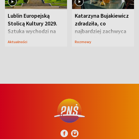
Lublin Europejską
Katarzyna Bujakiewicz
Stolicą Kultury 2029.
zdradziła, co
Sztuka wychodzi na
najbardziej zachwyca
ulice
ją w Lublinie
Aktualności
Rozmowy