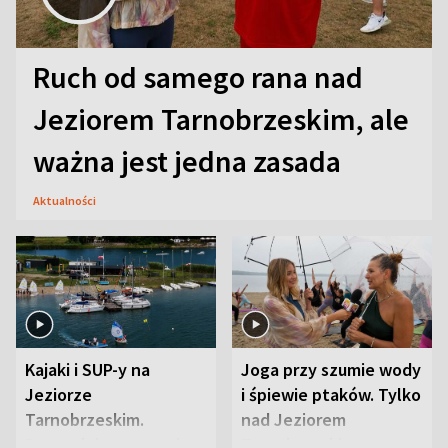
Ruch od samego rana nad
Jeziorem Tarnobrzeskim, ale
ważna jest jedna zasada
Aktualności
Kajaki i SUP-y na
Joga przy szumie wody
Jeziorze
i śpiewie ptaków. Tylko
Tarnobrzeskim.
nad Jeziorem
Przyrodnicy zwracają
Tarnobrzeskim