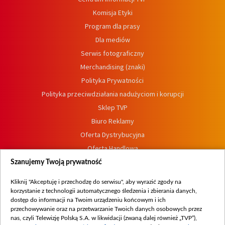
Komisja Etyki
Program dla prasy
Dla mediów
Serwis fotograficzny
Merchandising (znaki)
Polityka Prywatności
Polityka przeciwdziałania nadużyciom i korupcji
Sklep TVP
Biuro Reklamy
Oferta Dystrybucyjna
Oferta Handlowa
Dostępność
Szanujemy Twoją prywatność
Moje zgody
Kliknij "Akceptuję i przechodzę do serwisu", aby wyrazić zgody na
Procedura zgłoszeń wewnętrznych
korzystanie z technologii automatycznego śledzenia i zbierania danych,
dostęp do informacji na Twoim urządzeniu końcowym i ich
przechowywanie oraz na przetwarzanie Twoich danych osobowych przez
nas, czyli Telewizję Polską S.A. w likwidacji (zwaną dalej również „TVP”),