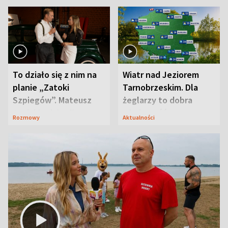
To działo się z nim na
Wiatr nad Jeziorem
planie „Zatoki
Tarnobrzeskim. Dla
Szpiegów”. Mateusz
żeglarzy to dobra
Janicki odsłonił
wiadomość
Rozmowy
Aktualności
aktorski sekret