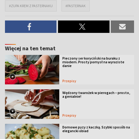
#ZUPA KREM Z PASTERNAKU
#PASTERNAK
Więcej na ten temat
Pieczony ser koryciński na buraku z
miodem. Prosty pomysł na wyraziste
danie
Przepisy
Wędzony twarożek w pierogach – prosto,
a genialnie!
Przepisy
Domowe pyzy z kaczką. Szybki sposób na
elegancki obiad