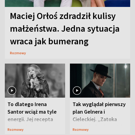
Maciej Orłoś zdradził kulisy
małżeństwa. Jedna sytuacja
wraca jak bumerang
Rozmowy
To dlatego Irena
Tak wyglądał pierwszy
Santor wciąż ma tyle
plan Gelnera i
energii. Jej recepta
Cieleckiej. „Zatoka
jest zaskakująco
szpiegów” od razu ich
Rozmowy
Rozmowy
prosta
zaskoczyła