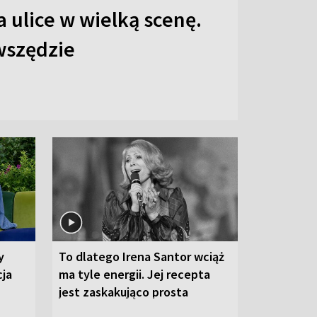
 ulice w wielką scenę.
 wszędzie
y
To dlatego Irena Santor wciąż
cja
ma tyle energii. Jej recepta
jest zaskakująco prosta