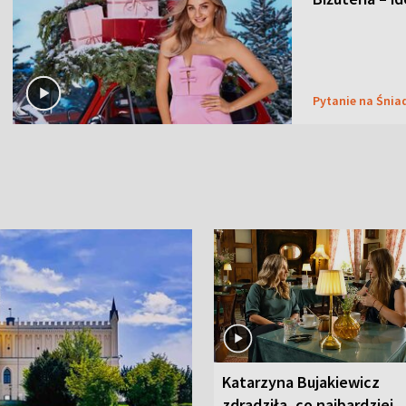
Pytanie na Śnia
Katarzyna Bujakiewicz
zdradziła, co najbardziej