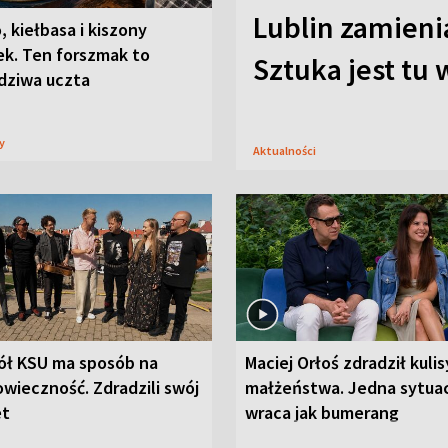
Lublin zamienia
, kiełbasa i kiszony
ek. Ten forszmak to
Sztuka jest tu
dziwa uczta
sy
Aktualności
ół KSU ma sposób na
Maciej Orłoś zdradził kulis
wieczność. Zdradzili swój
małżeństwa. Jedna sytua
et
wraca jak bumerang