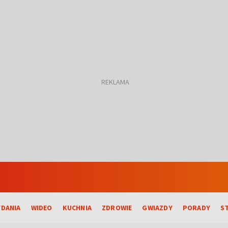
DANIA
WIDEO
KUCHNIA
ZDROWIE
GWIAZDY
PORADY
S