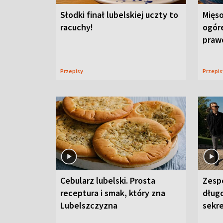
Słodki finał lubelskiej uczty to
Mięso
racuchy!
ogór
praw
Przepisy
Przepi
Cebularz lubelski. Prosta
Zesp
receptura i smak, który zna
długo
Lubelszczyzna
sekr