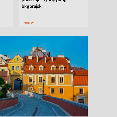
biłgorajski
Przepisy