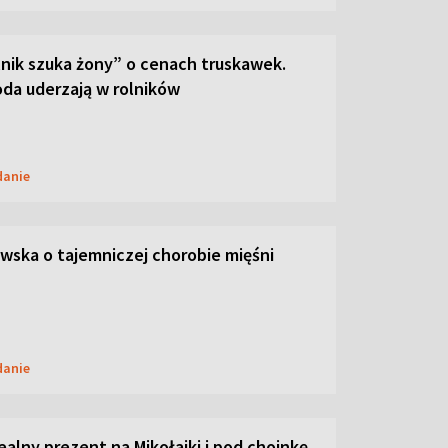
lnik szuka żony” o cenach truskawek.
oda uderzają w rolników
danie
ska o tajemniczej chorobie mięśni
danie
dealny prezent na Mikołajki i pod choinkę