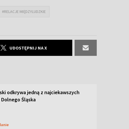
#RELACJE MIĘDZYLUDZKIE
UDOSTĘPNIJ NA X
ski odkrywa jedną z najciekawszych
 Dolnego Śląska
danie