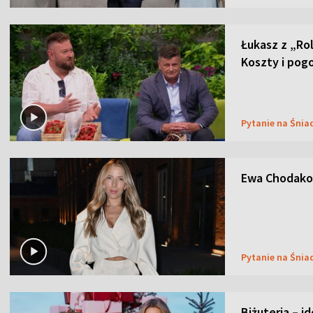
Łukasz z „Ro
Koszty i pog
Pytanie na Śnia
Ewa Chodakow
Pytanie na Śnia
Biżuteria – i