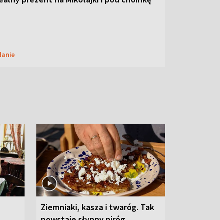
danie
Ziemniaki, kasza i twaróg. Tak
powstaje słynny piróg