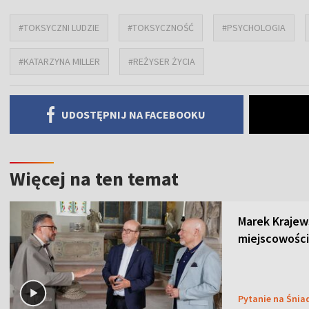
#TOKSYCZNI LUDZIE
#TOKSYCZNOŚĆ
#PSYCHOLOGIA
#KATARZYNA MILLER
#REŻYSER ŻYCIA
UDOSTĘPNIJ NA FACEBOOKU
Więcej na ten temat
Marek Krajew
miejscowości
Pytanie na Śnia