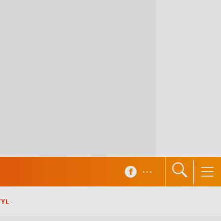
...
TYL